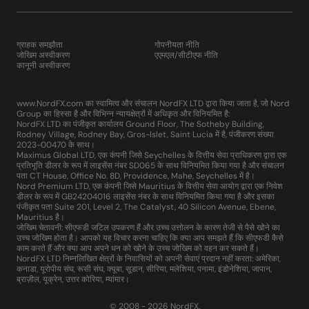
ग्राहक समझौता
गोपनीयता नीति
जोखिम अस्वीकरण
एएमएल/सीटीएफ नीति
कानूनी अस्वीकरण
www.NordFX.com का स्वामित्व और संचालन NordFX LTD द्वारा किया जाता है, जो Nord
Group का हिस्सा है और विभिन्न न्यायक्षेत्रों में अधिकृत और विनियमित है:
NordFX LTD का पंजीकृत कार्यालय Ground Floor, The Sotheby Building,
Rodney Village, Rodney Bay, Gros-Islet, Saint Lucia में है, पंजीकरण संख्या
2023-00470 के साथ।
Maximus Global LTD, एक कंपनी जिसे Seychelles के वित्तीय सेवा प्राधिकरण द्वारा एक
प्रतिभूति डीलर के रूप में लाइसेंस नंबर SD065 के साथ विनियमित किया गया है और संचालन
पता CT House, Office No. 8D, Providence, Mahe, Seychelles में है।
Nord Premium LTD, एक कंपनी जिसे Mauritius के वित्तीय सेवा आयोग द्वारा एक निवेश
डीलर के रूप में GB24204016 लाइसेंस नंबर के साथ विनियमित किया गया है और इसका
पंजीकृत पता Suite 201, Level 2, The Catalyst, 40 Silicon Avenue, Ebene,
Mauritius है।
जोखिम चेतावनी: सीएफडी जटिल उपकरण हैं और उच्च उत्तोलन के कारण तेजी से पैसे खोने का
उच्च जोखिम होता है। आपको यह विचार करना चाहिए कि क्या आप समझते हैं कि सीएफडी कैसे
काम करते हैं और क्या आप अपने धन को खोने के उच्च जोखिम को वहन कर सकते हैं।
NordFX LTD निम्नलिखित क्षेत्रों के निवासियों को अपनी सेवाएं प्रदान नहीं करता: अमेरिका,
कनाडा, यूरोपीय संघ, रूसी संघ, क्यूबा, सूडान, सीरिया, मलेशिया, पनामा, इंडोनेशिया, जापान,
ब्राज़ील, यूक्रेन, उत्तर कोरिया, म्यांमार।
© 2008 - 2026 NordFX.