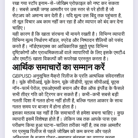
रखा गया स्टॉप इनाम-से-जोखिम प्रोफ़ाइल को नष्ट कर सकता
है। सबसे अच्छी जगह आमतौर पर उस स्तर से परे होती है जो
सेटअप को अमान्य कर देती है। यदि मूल्य उस बिंदु तक पहुंचता है,
तो मूल विचार अब काम नहीं कर रहा है और व्यापार को बंद कर देना
चाहिए।
यही कारण है कि खाता संरचना भी मायने रखती है। विभिन्न व्यापारी
विभिन्न मूल्य निर्धारण मॉडल, स्प्रेड और निष्पादन शैलियों को पसंद
करते हैं। नॉर्डएफएक्स का आधिकारिक
खाते
पृष्ठ विभिन्न
दृष्टिकोणों और प्राथमिकताओं वाले व्यापारियों के लिए इसके एमटी4
और एमटी5 खाता विकल्पों की रूपरेखा प्रस्तुत करता है।
आर्थिक समाचारों का सम्मान करें
GBPUSD अनुसूचित मैक्रो रिलीज के प्रति अत्यधिक संवेदनशील
है। यूके सीपीआई, यूके वेतन, यूके जीडीपी, यूएस सीपीआई, यूएस
नॉन-फार्म पेरोल, एफओएमसी बयान और बैंक ऑफ इंग्लैंड के फैसले
सभी तीव्र गति को ट्रिगर कर सकते हैं। कभी-कभी सबसे बड़ी
गलती दिशा में गलत होना नहीं होती है, बल्कि गलत आकार के साथ
गलत समय पर बाजार में होना होता है।
इसका मतलब यह नहीं है कि समाचारों से हमेशा बचना चाहिए। कुछ
व्यापारी इसमें विशेषज्ञ होते हैं। लेकिन जब तक आपके पास एक
परीक्षण किया हुआ घटना-चालित तरीका नहीं है, तब तक आमतौर
पर प्रमुख रिलीज से पहले जोखिम को कम करना और पहले
अस्थिरता के बजाय पोस्ट-समाचार संरचना का व्यापार करना