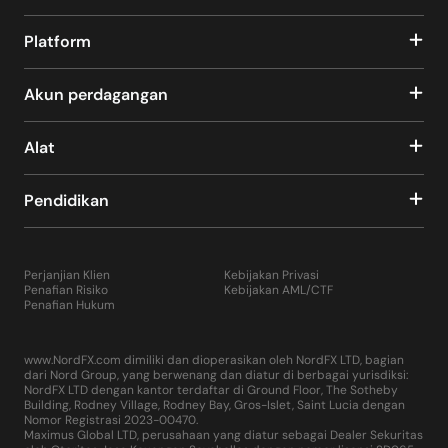
Platform
Akun perdagangan
Alat
Pendidikan
Perjanjian Klien
Kebijakan Privasi
Penafian Risiko
Kebijakan AML/CTF
Penafian Hukum
www.NordFX.com dimiliki dan dioperasikan oleh NordFX LTD, bagian
dari Nord Group, yang berwenang dan diatur di berbagai yurisdiksi:
NordFX LTD dengan kantor terdaftar di Ground Floor, The Sotheby
Building, Rodney Village, Rodney Bay, Gros-Islet, Saint Lucia dengan
Nomor Registrasi 2023-00470.
Maximus Global LTD, perusahaan yang diatur sebagai Dealer Sekuritas