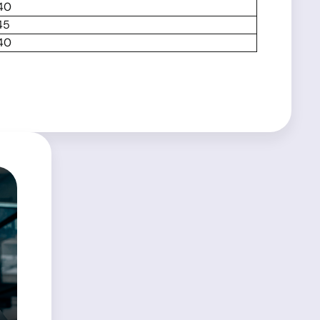
:40
45
:40