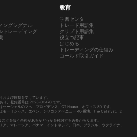
教育
学習センター
ィングシグナル
トレード用語集
ルトレーディング
クリプト用語集
機
役立つ記事
はじめる
トレーディングの仕組み
ゴールド取引ガイド
域で認可および規制を受けています。
、登録番号は 2023-00470 です。
はセーシェルのマヘ、プロビデンス、CT House、オフィス 8D です。
ーリシャス、エベン、シリコンアベニュー 40 番地、The Catalyst、2
いリスクを負う余裕があるかどうかを検討する必要があります。
、シリア、マレーシア、パナマ、インドネシア、日本、ブラジル、ウクライナ、