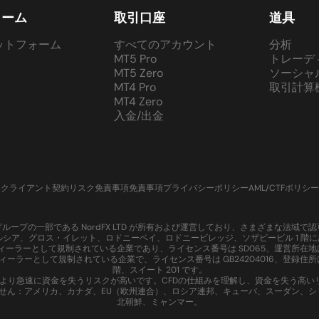
ォーム
取引口座
道具
ットフォーム
すべてのアカウント
分析
MT5 Pro
トレーデ
MT5 Zero
ソーシャ
MT4 Pro
取引計算
MT4 Zero
入金/出金
クライアント契約
リスク免責事項
免責事項
プライバシーポリシー
AML/CTFポリシー
、Nord グループの一部である NordFX LTD が所有および運営しており、さまざまな法
ントルシア、グロス・イレット、ロドニーベイ、ロドニービレッジ、ソザビービル 1 階にあり
て証券ディーラーとして規制されている企業であり、ライセンス番号は SD065、運営所在地
資ディーラーとして規制されている企業で、ライセンス番号は GB24204016、登録住所はモ
階、スイート 201 です。
ジにより急速に資金を失うリスクが高いです。CFDの仕組みを理解し、資金を失う高
ておりません：アメリカ、カナダ、EU（欧州連合）、ロシア連邦、キューバ、スーダン
北朝鮮、ミャンマー。