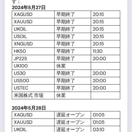
す：
2024
年
5
月
27
日
XAGUSD
早期終了
20:15
XAUUSD
早期終了
20:15
UKOIL
早期終了
20:15
USOIL
早期終了
20:15
XNGUSD
早期終了
20:15
HK50
早期終了
11:30
JP225
早期終了
20:00
UK100
休業
US30
早期終了
20:00
US500
早期終了
20:00
USTEC
早期終了
20:00
米国株式 市場
休業
2024
年
5
月
28
日
XAGUSD
遅延オープン
01:05
XAUUSD
遅延オープン
01:05
UKOIL
遅延オープン
03:10