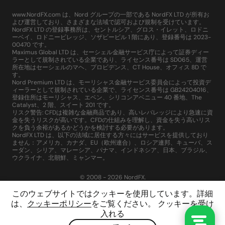
www.NordFX.com は、Nord グループの一部である NordFX LTD が所有お
よび運営しており、さまざまな法域で認可および規制を受けています。
NordFX LTD の登録事務所は、セントルシア、グロス・イレット、ロドニ
ーベイ、ロドニービレッジ、ソザビービル 1 階にあり、登録番号は 2023-
00470 です。
Maximus Global LTD は、セーシェル金融サービス庁によって証券ディー
ラーとして規制されている企業であり、ライセンス番号は SD065、運営
所在地はセーシェルのマヘ、プロビデンス、CT House、オフィス 8D で
す。
Nord Premium LTD は、モーリシャス金融サービス委員会によって投資デ
ィーラーとして規制されている企業で、ライセンス番号は GB24204016、
登録住所はモーリシャス、エベン、シリコンアベニュー 40 番地、The
Catalyst、2 階、スイート 201 です。
リスク警告: CFDは複雑な金融商品であり、高いレバレッジにより急速に資
金を失うリスクが高いです。CFDの仕組みを理解し、資金を失う高いリス
クを負う余裕があるかどうかを検討する必要があります。
NordFX LTD は、以下の法域に居住する方々にはサービスを提供しており
ません：アメリカ、カナダ、EU（欧州連合）、ロシア連邦、キューバ、ス
ーダン、シリア、マレーシア、パナマ、インドネシア、日本、ブラジル、
ウクライナ、北朝鮮、ミャンマー。
© 2008 - 2026 NordFX.
このウェブサイトではクッキーを使用しています。詳細
は、
クッキーポリシー
をご覧ください。 クッキーを受け
入れる