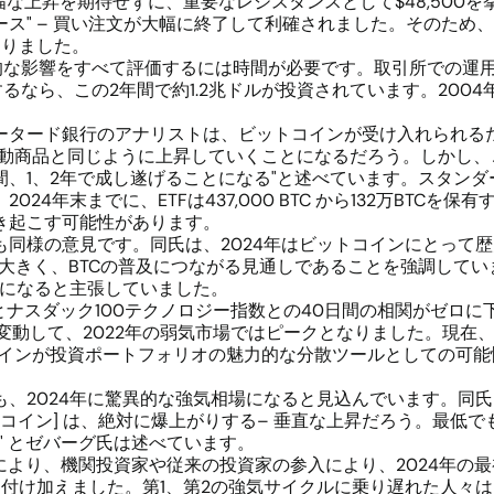
上昇を期待せずに、重要なレジスタンスとして$48,500を挙げ
ース" – 買い注文が大幅に終了して利確されました。そのため
なりました。
的な影響をすべて評価するには時間が必要です。取引所での運用
るなら、この2年間で約1.2兆ドルが投資されています。2004
ータード銀行のアナリストは、ビットコインが受け入れられるた
連動商品と同じように上昇していくことになるだろう。しかし、
、1、2年で成し遂げることになる"と述べています。スタンダ
024年末までに、ETFは437,000 BTC から132万BTC
き起こす可能性があります。
も同様の意見です。同氏は、2024年はビットコインにとって
能性が大きく、BTCの普及につながる見通しであることを強調し
番になると主張していました。
とナスダック100テクノロジー指数との40日間の相関がゼロ
スで変動して、2022年の弱気市場ではピークとなりました。現
コインが投資ポートフォリオの魅力的な分散ツールとしての可
も、2024年に驚異的な強気相場になると見込んでいます。同
トコイン] は、絶対に爆上がりする– 垂直な上昇だろう。最低でも
得る" とゼバーグ氏は述べています。
認により、機関投資家や従来の投資家の参入により、2024年の
も付け加えました。第1、第2の強気サイクルに乗り遅れた人々は