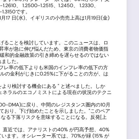
 1.2500-1.2515、1.2450、 1.2330、
-1.3150です。
17 日(水)、イギリスの小売売上高は1月19日(金)
き下げることを検討しています。このニュースは、ロ
上昇率が急に伸び悩んだため、東京の消費者物価指
行が超緩和的金融政策の引き締めを遅らせるのではない
れました。
のインフレ率の低下よりも米国のインフレ率の低下の方
ルの金利がじきに0.25%に下がることの方が、は
より検討する機会にある " と述べました。しか
ェネラルのエコノミストによる現在の状況のテクニ
00-DMA)に戻り、中間のレジスタンス圏内の10月
後、下げており、下げ始めたことを示しました。"このペア
てのさらなる下落リスクを意味することになる。反発[上
。直近では、アナリストの40% が円高予想、40%
ます。オシレーター系では、70%が緑 (15% が