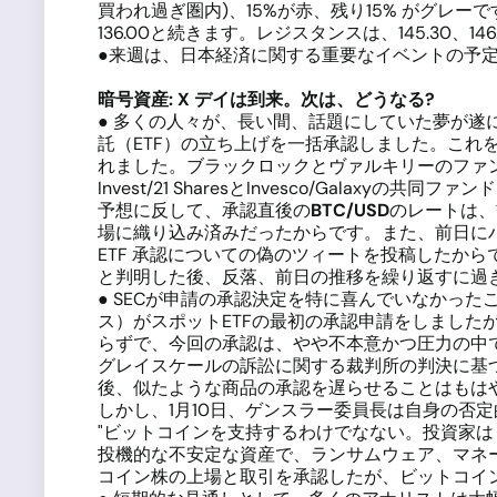
買われ過ぎ圏内)、15%が赤、残り15% がグレーです。直近のサポー
136.00と続きます。レジスタンスは、145.30、146.00、1
●来週は、日本経済に関する重要なイベントの予
暗号資産
: X
デイは到来。次は、どうなる
?
● 多くの人々が、長い間、話題にしていた夢が遂
託（ETF）の立ち上げを一括承認しました。これを
れました。ブラックロックとヴァルキリーのファンドはナスダック
Invest/21 SharesとInvesco/Galaxyの共同
予想に反して、承認直後の
BTC/USD
のレートは、
場に織り込み済みだったからです。また、前日にハッ
ETF 承認についての偽のツィートを投稿したから
と判明した後、反落、前日の推移を繰り返すに過
● SECが申請の承認決定を特に喜んでいなかっ
ス）がスポットETFの最初の承認申請をしました
らずで、今回の承認は、やや不本意かつ圧力の中
グレイスケールの訴訟に関する裁判所の判決に基づ
後、似たような商品の承認を遅らせることはもは
しかし、1月10日、ゲンスラー委員長は自身の否定
"ビットコインを支持するわけでなない。投資家
投機的な不安定な資産で、ランサムウェア、マネ
コイン株の上場と取引を承認したが、ビットコイ