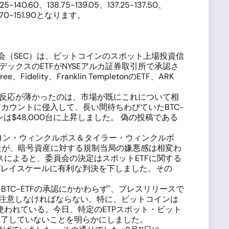
.60、138.75-139.05、137.25-137.50、
1.70-151.90となります。
会（SEC）は、ビットコインのスポット上場投資信
ックスのETFがNYSEアルカ証券取引所で承認さ
ty、Franklin TempletonのETF、ARK
うに反応が薄かったのは、市場が既にこれについて相
アカウントに侵入して、長い間待ちわびていたBTC-
$48,000台に上昇しました。 偽の投稿である
メロン・ウィンクルボス＆タイラー・ウィンクルボ
したが、暗号資産に対する規制当局の嫌悪感は相変わ
によると、委員会の決定はスポットETFに関する
グレイスケールに有利な判決を下しました。その
TC-ETFの承認にかかわらず"、プレスリリースで
に注意しなければならない。特に、ビットコインは
われている。今日、特定のETPスポット・ビット
終了していないことを明らかにしました。