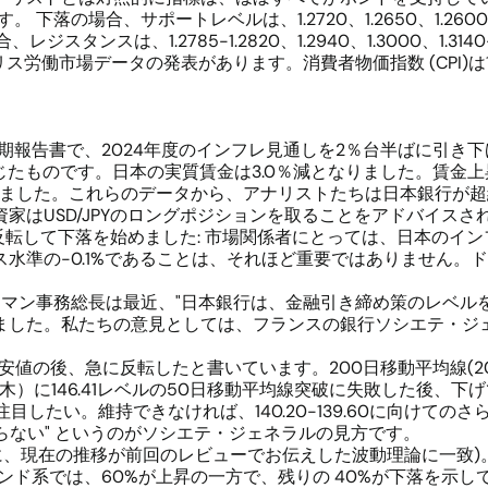
の場合、サポートレベルは、1.2720、1.2650、1.2600-1.2610、
レジスタンスは、1.2785-1.2820、1.2940、1.3000、1.3140
リス労働市場データの発表があります。消費者物価指数 (CPI)は1月
四半期報告書で、2024年度のインフレ見通しを2％台半ばに引
報じたものです。日本の実質賃金は3.0％減となりました。賃金
4％に下がりました。これらのデータから、アナリストたちは日本銀
家はUSD/JPYのロングポジションを取ることをアドバイスさ
のペアは反転して下落を始めました: 市場関係者にとっては、日本
水準の-0.1%であることは、それほど重要ではありません。ド
ーマン事務総長は最近、"日本銀行は、金融引き締め策のレベルを
ました。私たちの意見としては、フランスの銀行ソシエテ・ジ
的安値の後、急に反転したと書いています。200日移動平均線(2
月11日（木）に146.41レベルの50日移動平均線突破に失敗した
に注目したい。維持できなければ、140.20-139.60に向け
ればならない" というのがソシエテ・ジェネラルの見方です。
とに、現在の推移が前回のレビューでお伝えした波動理論に一致)
ンド系では、60%が上昇の一方で、残りの 40%が下落を示してい