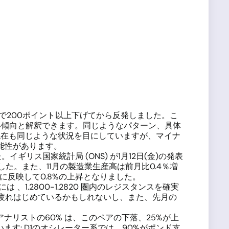
値まで200ポイント以上下げてから反発しました。こ
い傾向と解釈できます。同じようなパターン、具体
た。現在も同じような状況を目にしていますが、マイナ
る可能性があります。
リス国家統計局 (ONS) が1月12日(金)の発表
ました。また、11月の製造業生産高は前月比0.4％増
好に反映して0.8%の上昇となりました。
1.2800-1.2820 圏内のレジスタンスを確実
]は疲れはじめているかもしれないし、また、先月の
リストの60% は、このペアの下落、25%が上
す: D1のオシレーター系では、90%がポンド支