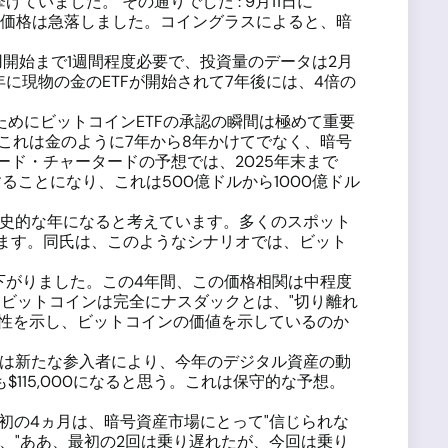
ていました。 その通りでした : 9月11日に
、価格は急落しました。コイングラスによると、暗
開始まで1週間程度必要で、投資量のデータは2月
年に現物の金のETFが開始されて7年後には、4倍の
めにビットコインETFの承認の瞬間は極めて重要
これは金のように7年から8年かけてでなく、暗号
ード・チャータードの予想では、2025年末まで
を保有することになり、これは500億ドルから1000億ドル
歴史的な年になると考えています。多くのスポット
ています。同氏は、このようなシナリオでは、ビット
に下がりました。この4年間、この価格相関は中程度
在、ビットコインは完全にナスダックとは、"切り離れ
能性を示し、ビットコインの価値を示しているのか
氏は新たな参入者により、今年のデジタル資産の動
$115,000になると思う。これは保守的な予想。
最初の4ヵ月は、暗号資産市場にとって"信じられな
、"ああ、最初の2回は乗り遅れたが、今回は乗り