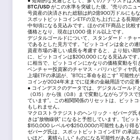
● 短期的な見通しとして、多くのアナリストは大幅な
BTC/USD
がこの水準を突破した後、"売りのニュ
号資産の決済された総額は約2億900万ドルにも
スポットビットコインETFの立ち上げによる長期
中旬頃になる見込みです。ほかのETF商品と比較す
価格となり、現在は1,000 億ドル以上です。
デジタルゴールドについて、スタンダード・チャ
であるとした見方です。"ビットコインは金との
資産市場の著しい成長を考慮すると、より短い期間
に、ビットコインは$200,000 になる見込みです。2
に相当で、ビットコインにかなりの価格変動を引
ベンチャー投資家のチャマス・パリハピティヤ氏
上場ETFの承認が、"BTCに革命を起こす" 可
コインが2024年末までに従来の金融用語での定
● コインデスクのデータでは、デジタルゴールド
（0.15）から強（0.8）まで変動しながらプラ
ています"。この相関関係のリセットは、ビット
もしれません。
マクロストラテジストのヘンリック・ゼバーグ氏
きは"放物線状" になると予想しています。"[ビッ
$150,000 レベルや$250,000の可能性もあり
ゼバーグ氏は、スポットビットコインETF の承
いほど、素晴らしい" ものになる可能性があると