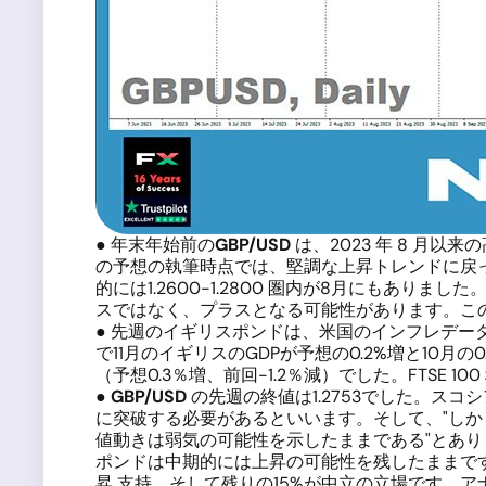
● 年末年始前の
GBP/USD
は、2023 年 8 月
の予想の執筆時点では、堅調な上昇トレンドに戻
的には1.2600-1.2800 圏内が8月にも
スではなく、プラスとなる可能性があります。こ
● 先週のイギリスポンドは、米国のインフレデータと
で11月のイギリスのGDPが予想の0.2%増と10月
（予想0.3％増、前回-1.2％減）でした。FTS
●
GBP/USD
の先週の終値は1.2753でした。スコシ
に突破する必要があるといいます。そして、"しかし
値動きは弱気の可能性を示したままである"とあり
ポンドは中期的には上昇の可能性を残したままです
昇 支持、そして残りの15%が中立の立場です。ア