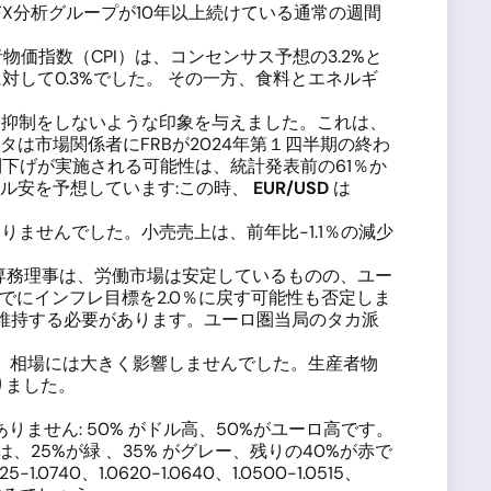
X分析グループが10年以上続けている通常の週間
価指数（CPI）は、コンセンサス予想の3.2%と
に対して0.3%でした。 その一方、食料とエネルギ
フレ抑制をしないような印象を与えました。これは、
は市場関係者にFRBが2024年第１四半期の終わ
の利下げが実施される可能性は、統計発表前の61％か
ドル安を予想しています:この時、
EUR/USD
は
りませんでした。小売売上は、前年比-1.1％の減少
専務理事は、労働市場は安定しているものの、ユー
でにインフレ目標を2.0％に戻す可能性も否定しま
を維持する必要があります。ユーロ圏当局のタカ派
が、相場には大きく影響しませんでした。生産者物
なりました。
せん: 50% がドル高、50%がユーロ高です。
25%が緑 、35% がグレー、残りの40%が赤で
0、1.0620-1.0640、1.0500-1.0515、