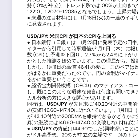
持 (10%が中立)、トレンド系では100%が上向きです。 下落
1.2210、1.2070-1.2085となるでしょう。上昇の場合、
● 来週の注目材料には、1月16日(火)の一連のイギ
に発表されます。
USD/JPY:
米国
CPI
が日本の
CPI
を上回る
● 日本銀行（日銀）は、1月23日に発表予定の
イターから引用して時事通信が1月11日（木）に
数 (CPI) は予測を下回り、2.7％から2.
かとした推測を始めています。この理屈から、投資
しかし、1月11日の高値146.41 の後に、こ
がはるかに重要だったのです。円の金利がマイナス
るかに重要ということです。
● 経済協力開発機構（OECD）のマティアス・コ
し、既にこのような曖昧な発言は何度も聞いてき
カル分析の方に大きな関心があります。
同行は、
USD/JPY
が先月末に140.20付近の中間
の安値146.60-147.40に近づいています。1
が143.40付近の200DMAを維持できるかどうか
昇]の継続には146.60-147.40 の突破しなけ
●
USD/JPY
の終値は144.90でした(興味深いこ
がドル高予想、20% が中立の立場です。D1のトレ