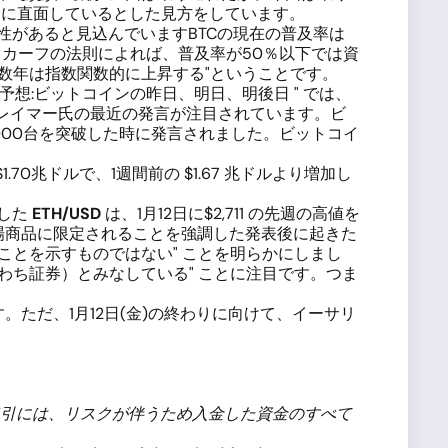
" に直面しているとした見方をしています。
能性があると見込んでいますBTCの現在の普及率は
トカーフの法則によれば、普及率が50％以下では資
数年は指数関数的に上昇する"ということです。
予想:ビットコインの昨日、明日、明後日 " では、
・クレイマー氏の最近の発言が注目されています。ビ
000台を突破した時に発言されました。ビットコイ
70兆ドルで、1週間前の $1.67 兆ドルより増加し
トした
ETH/USD
は、1月12日に$2,711 の先週の高値を
上場商品に限定されることを強調した発表後に起きた
ことを示すものではない" ことを明らかにしまし
わち証券）とみなしている" ことに注目です。つま
。
ただ、1月12日(金)の終わりに向けて、イーサリ
引には、リスクが伴うため入金した資金のすべて