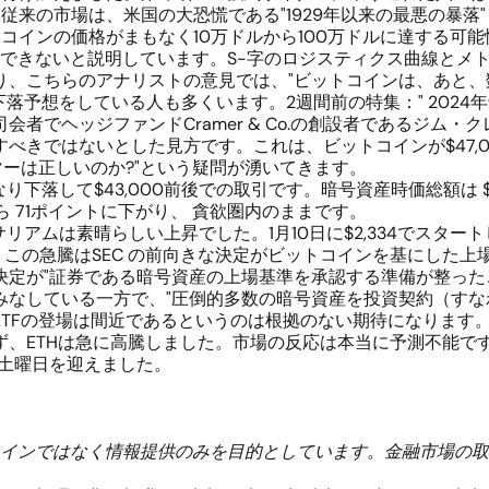
従来の市場は、米国の大恐慌である"1929年以来の最悪の暴落
トコインの価格がまもなく10万ドルから100万ドルに達する可
想できないと説明しています。S-字のロジスティクス曲線とメ
り、こちらのアナリストの意見では、"ビットコインは、あと、
落予想をしている人も多くいます。2週間前の特集：" 2024年
者でヘッジファンドCramer & Co.の創設者であるジム
べきではないとした見方です。これは、ビットコインが$47,
イマーは正しいのか?"という疑問が湧いてきます。
り下落して$43,000前後での取引です。暗号資産時価総額は $1.
ら 71ポイントに下がり、 貪欲圏内のままです。
リアムは素晴らしい上昇でした。1月10日に$2,334でスター
、この急騰はSEC の前向きな決定がビットコインを基にした
定が"証券である暗号資産の上場基準を承認する準備が整った
なしている一方で、"圧倒的多数の暗号資産を投資契約（すな
TFの登場は間近であるというのは根拠のない期待になります
、ETHは急に高騰しました。市場の反応は本当に予測不能です。
で土曜日を迎えました。
インではなく情報提供のみを目的としています。金融市場の取