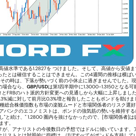
以来の高値水準である1.2827を つけました。そして、高値から安
ったとは確信することはできません。この4週間の推移は横ば
ありました。その時は、下落が勢いづく前の小休止に過ぎませんでし
の場合なら、
GBP/USD
は第1四半期中に1.3000-1.3150とな
FRBのハト派的方針変更への見通しから大幅に上昇しました。イギ
の0.3%減に対して前月比0.3%増と報告したこともポンドを助け
E 100 種総合株価指数も市場の楽観ムードと市場関係者のリスク選
アバンクのエコノミストは、ポンドの強気筋の勢いを維持するには 、
"と続け、" 1.2800 圏内を抜けなかったので、[市場関係者
ます。
が、アナリストの今後数日の予想ではドルに傾いています。アナ
ナリストとは対照的に指標は、ほぼすべてがポンドを支持していま