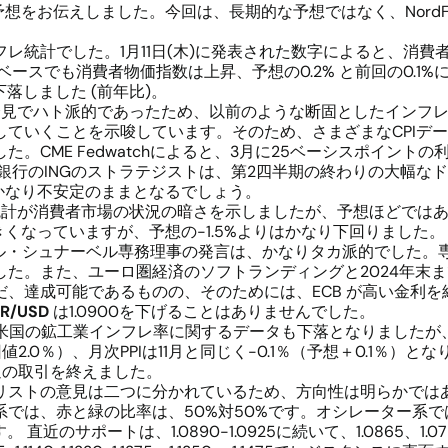
想をお伝えしました。今回は、長期的な予想ではなく、NordF
統計でした。1月11日(木)に発表された数字によると、消費者物
月ベースでも消費者物価指数は上昇、予想の0.2% と前回の0.1%
下落しました (前年比)。
記者会見でハト派的であったため、以前のような断固としたイン
ていくことを示唆しています。そのため、さまざまなCPIデータ
。CME Fedwatchによると、3月に25ベーシスポイント
銀行のINGのストラテジストは、第2四半期の終わりの大幅な
、かなり不安定のままとなるでしょう。
た統計が消費者市場の状況の暗さを示しましたが、予想ほどではあ
きくなっていますが、予想の-1.5%よりはかなり下回りました。
ベル・シュナーベル専務理事の発言は、かなりタカ派的でした。
た。また、ユーロ圏経済のソフトランディングと2024年末ま
、達成可能であるものの、そのためには、ECB が高い金利
R/USD
は1.0900を下げることはありませんでした。
れた米国の鉱工業インフレ率に関するデータも下落となりました
値2.0％）、月次PPIは11月と同じく-0.1％（予想＋0.1％）と
今週の取引を終えました。
ストの意見は二つに分かれているため、方向性は明らかではありま
では、赤と緑の比率は、50%対50%です。オシレーター系では、
トは、1.0890-1.0925に続いて、1.0865、1.0725-1.074