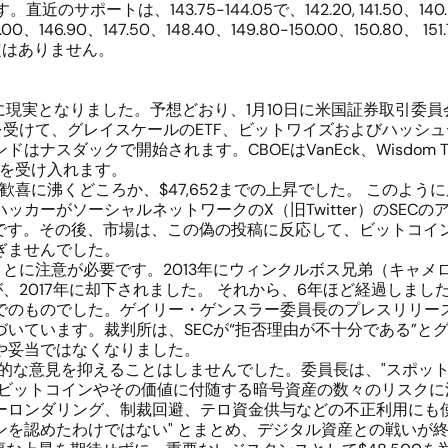
トは、143.75-144.05で、142.20, 141.50、140.25-140
46.90、147.50、148.40、149.80-150.00、150.80、 15
定はありません。
に現実となりました。予想どおり、1月10日に米国証券取引委員
受けて、グレイスケールのETF、ビットワイズおよびハッシュデ
で開始されます。CBOEはVanEck、Wisdom Tree、Fideli
ファンドを受け入れます。
歓喜に沸くどころか、$47,652までの上昇でした。 このよ
カーがソーシャルネットワークのX（旧Twitter）のSECの
です。その後、市場は、この偽の投稿に反応して、ビットコインは
ぎませんでした。
たことに注意が必要です。2013年にウィンクルボス兄弟（キャ
が、2017年に却下されました。 それから、6年ほど経過しま
でのものでした。ゲイリー・ゲンスラー委員長のプレスリリース
いています。裁判所は、SECが“拒否理由が不十分である”と
や妥当ではなくなりました。
的な意見を抑えることはしませんでした。委員長は、"スポットB
はビットコインやその価値に付随する暗号資産の数々のリスク
ーロンダリング、制裁回避、テロ資金供与などの不正利用にも使
ンを認めたわけではない" とまとめ、デジタル資産との戦いが