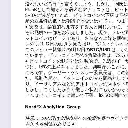
遅れないだろう "と言うでしょう。しかし、同氏は
PlanBとして知られる著名なアナリストは、ビッ
2-3%に過ぎないため、ビットコインの下落は予
産の収益性の低下は期待できないはずです。つま
● 実際は、楽観的な見方をする人と同じように、下
その見解の一部をお伝えしました。現在、テレビ司会
ットコインはピークであり、さらなる上昇を期待す
ンの1月11-12日の動きを見る限り、"ジム・クレ
このレビュー執筆時の1月12日の
BTC/USD
は、かな
ています。ビットコイン恐怖&貪欲指数は、72 か
● ビットコインの動きとは対照的で、先週のイーサ
つけ、16%の上昇を示しました。興味深いことに
ころです。ゲーリー・ゲンスラー委員長は、この決
た。規制当局が、ビットコインのみを商品としてみ
り、イーサリアムなどのアルトコインのスポットE
しかし、こうしたかなり厳しい状況にもかかわらず
アムはビットコインに続いて下落、$2,500圏内
NordFX Analytical Group
注意
:
この内容は金融市場への投資推奨やガイドラ
を失う可能性もあります
。