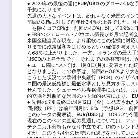
● 2023年の最後の週に
EUR/USD
のグローバルな予
予想になります。
先週の大きなイベントは、紛れもなく米国のインフレ
前回の3.1%に対して前年比3.4％の上昇でした。
ーを除くコアCPIは、前回の4.0%に対して3.9%に
● FRBのジェローム・パウエル議長が12月の
米国金融当局が現在、より柔軟にこの指標に対応し
りまでに政策緩和をはじめるという確信を与えました
ら68％に上がりました。一方、オランダの最大手
1.1500の上昇予想です。それまでの為替市場は
● ユーロ圏については、1月8日(月)に発表され
となりました。この数字は、前回の-0.8%より大
こうした状況での欧州中央銀行（ECB）のイザ
ロ圏の景況感指標は最低水準とした見方を示しまし
せんでした。シュナーベル専務理事によれば、まだ
的立場と対照的な米国のハト派的発言により、
EU
● 先週の取引最終日の1月12日（金）に発表さ
価指数（PPI）は前年同月比1.8％（予想1.9％、前回
このデータの発表後、
EUR/USD
は、1.0950で
現在のこのペアの直近の見通しについては、アナリ
テクニカル分析もかなり中立です。D1のトレンド系
すが、このうち4分の1が売られ過ぎを示しています。 直近のサポー