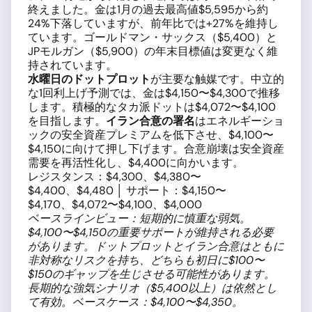
終えました。金は1月の過去最高値$5,595から約
24%下落していますが、前年比では+27%を維持し
ています。ゴールドマン・サックス（$5,400）と
JPモルガン（$5,900）の年末目標値は変更なく維
持されています。
水曜日のドットプロット
が主要な触媒です。中立的
な1回利上げ予測では、金は$4,150〜$4,300で推移
します。積極的なタカ派ドットは$4,072〜$4,100
を目指します。
イラン合意の署名
はエネルギーショ
ックの安全資産プレミアムを低下させ、$4,100〜
$4,150に向けて押し下げます。合意崩壊は安全資産
需要を再活性化し、$4,400に向かいます。
レジスタンス：$4,300、$4,380〜
$4,400、$4,480 │ サポート：$4,150〜
$4,170、$4,072〜$4,100、$4,000
ベースラインビュー：短期的に慎重な弱気。
$4,100〜$4,150の重要サポートが維持される必要
があります。ドットプロットとイラン合意はともに
非対称なリスクを持ち、どちらも初日に$100〜
$150のギャップを生じさせる可能性があります。
長期的な強気シナリオ（$5,400以上）は依然とし
て有効。ベースケース：$4,100〜$4,350。