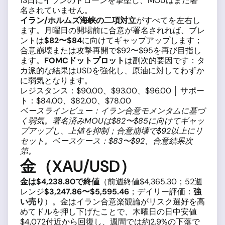
13日にイランのドローンを撃墜し、MOUはまだ署
名されていません。
イラン/ホルムズ海峡の二項対立
がすべてを左右し
ます。月曜日の開場前に合意が署名されれば、ブレ
ントは
$82〜$84
に向けてギャップアップします；
合意崩壊または攻撃再開で$92〜$95を再び目指し
ます。
FOMCドットプロット
は副次的要因です：タ
カ派的な結果はUSDを強化し、原油に対してわずか
に弱気となります。
レジスタンス：$90.00、$93.00、$96.00 │ サポー
ト：$84.00、$82.00、$78.00
ベースラインビュー：イラン合意モメンタムに基づ
く弱気。署名済みMOUは$82〜$85に向けてギャッ
プアップし、上値を抑制；合意崩壊で$92以上にリ
セット。ベースケース：$83〜$92、合意結果次
第。
金（XAU/USD）
金は$4,238.80で終値
（前週終値$4,365.30；52週
レンジ
$3,247.86〜$5,595.46
；デイリー評価：
強
い売り
）。金はイラン合意楽観論がリスク選好を高
めてドルを押し下げたことで、木曜日の日中安値
$4,072付近から回復し、週間では約2.9%の下落で