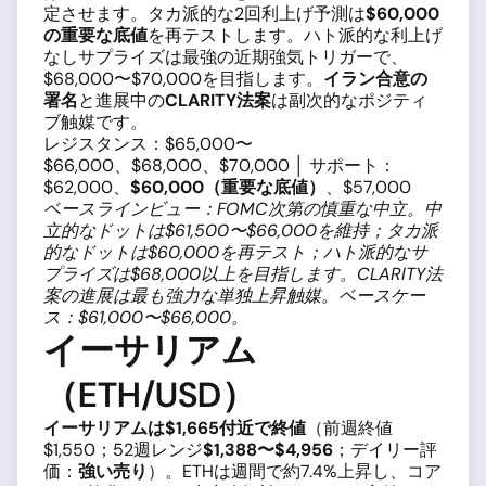
定させます。タカ派的な2回利上げ予測は
$60,000
の重要な底値
を再テストします。ハト派的な利上げ
なしサプライズは最強の近期強気トリガーで、
$68,000〜$70,000を目指します。
イラン合意の
署名
と進展中の
CLARITY法案
は副次的なポジティ
ブ触媒です。
レジスタンス：$65,000〜
$66,000、$68,000、$70,000 │ サポート：
$62,000、
$60,000（重要な底値）
、$57,000
ベースラインビュー：FOMC次第の慎重な中立。中
立的なドットは$61,500〜$66,000を維持；タカ派
的なドットは$60,000を再テスト；ハト派的なサ
プライズは$68,000以上を目指します。CLARITY法
案の進展は最も強力な単独上昇触媒。ベースケー
ス：$61,000〜$66,000。
イーサリアム
（ETH/USD）
イーサリアムは$1,665付近で終値
（前週終値
$1,550；52週レンジ
$1,388〜$4,956
；デイリー評
価：
強い売り
）。ETHは週間で約7.4%上昇し、コア