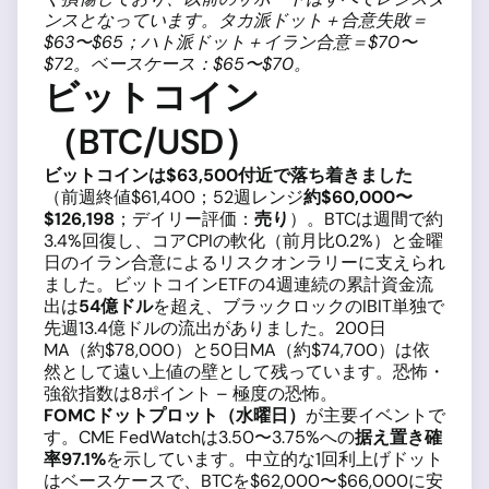
ンスとなっています。タカ派ドット＋合意失敗＝
$63〜$65；ハト派ドット＋イラン合意＝$70〜
$72。ベースケース：$65〜$70。
ビットコイン
（BTC/USD）
ビットコインは$63,500付近で落ち着きました
（前週終値$61,400；52週レンジ
約$60,000〜
$126,198
；デイリー評価：
売り
）。BTCは週間で約
3.4%回復し、コアCPIの軟化（前月比0.2%）と金曜
日のイラン合意によるリスクオンラリーに支えられ
ました。ビットコインETFの4週連続の累計資金流
出は
54億ドル
を超え、ブラックロックのIBIT単独で
先週13.4億ドルの流出がありました。200日
MA（約$78,000）と50日MA（約$74,700）は依
然として遠い上値の壁として残っています。恐怖・
強欲指数は8ポイント – 極度の恐怖。
FOMCドットプロット（水曜日）
が主要イベントで
す。CME FedWatchは3.50〜3.75%への
据え置き確
率97.1%
を示しています。中立的な1回利上げドット
はベースケースで、BTCを$62,000〜$66,000に安