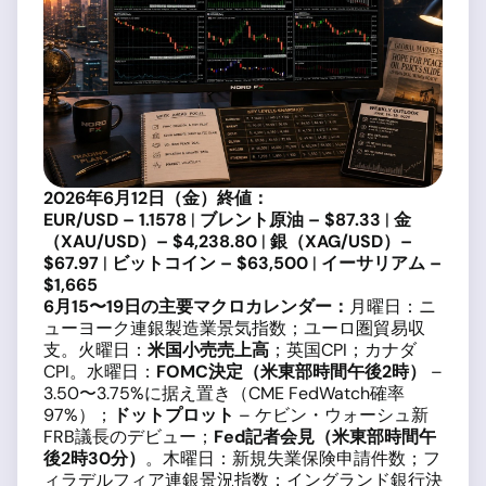
2026年6月12日（金）終値：
EUR/USD – 1.1578
|
ブレント原油 – $87.33
|
金
（XAU/USD）– $4,238.80
|
銀（XAG/USD）–
$67.97
|
ビットコイン – $63,500
|
イーサリアム –
$1,665
6月15〜19日の主要マクロカレンダー：
月曜日：ニ
ューヨーク連銀製造業景気指数；ユーロ圏貿易収
支。火曜日：
米国小売売上高
；英国CPI；カナダ
CPI。水曜日：
FOMC決定（米東部時間午後2時）
–
3.50〜3.75%に据え置き（CME FedWatch確率
97%）；
ドットプロット
– ケビン・ウォーシュ新
FRB議長のデビュー；
Fed記者会見（米東部時間午
後2時30分）
。木曜日：新規失業保険申請件数；フ
ィラデルフィア連銀景況指数；イングランド銀行決