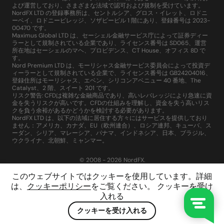
よび運営しており、さまざまな法域で認可および規制を受けています。
NordFX LTD の登録事務所は、セントルシア、グロス・イレット、ロドニ
ーベイ、ロドニービレッジ、ソザビービル 1 階にあり、登録番号は 2023-
00470 です。
Maximus Global LTD は、セーシェル金融サービス庁によって証券ディー
ラーとして規制されている企業であり、ライセンス番号は SD065、運営
所在地はセーシェルのマヘ、プロビデンス、CT House、オフィス 8D で
す。
Nord Premium LTD は、モーリシャス金融サービス委員会によって投資デ
ィーラーとして規制されている企業で、ライセンス番号は GB24204016、
登録住所はモーリシャス、エベン、シリコンアベニュー 40 番地、The
Catalyst、2 階、スイート 201 です。
リスク警告: CFDは複雑な金融商品であり、高いレバレッジにより急速に資
金を失うリスクが高いです。CFDの仕組みを理解し、資金を失う高いリス
クを負う余裕があるかどうかを検討する必要があります。
NordFX LTD は、以下の法域に居住する方々にはサービスを提供しており
ません：アメリカ、カナダ、EU（欧州連合）、ロシア連邦、キューバ、ス
ーダン、シリア、マレーシア、パナマ、インドネシア、日本、ブラジル、
ウクライナ、北朝鮮、ミャンマー。
© 2008 - 2026 NordFX.
このウェブサイトではクッキーを使用しています。詳細
は、
クッキーポリシー
をご覧ください。 クッキーを受け
入れる
クッキーを受け入れる