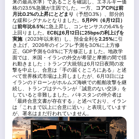
来の最高水準）であることを確認し、エネルギー価
格の23.5%急騰が主因でした。一方、
コアCPIは前
月比0.2%の上昇にとどまり
（予想0.3%）、部分的
な緩和シグナルとなりました。
5月PPI（6月12日）
は
前年比6.5%
に急上昇し、コンセンサスの6.4%を
上回りました。
ECBは6月12日に25bpsの利上げを
実施
（2023年以来初）し、預金金利を
2.25%
に引
き上げ、2026年のインフレ予測を3.0%に上方修
正、GDP予測を0.8%に下方修正しました。地政学
面では、米国・イランの外交が希望と摩擦の間で揺
れ動きました：トランプ大統領は6月12日夜間の攻
撃を中止し、合意は「手の届くところにある」と述
べて世界株式市場は上昇しましたが、6月13日には
イランのドローンがホルムズ海峡での船舶攻撃を継
続し、トランプはテヘランが「誠意のない交渉」を
していると非難しました。パキスタンの仲介者は
「最終合意文書が存在する」と述べており、イラン
は「これまで以上に合意に近い」と表現しています
が、署名はまだ行われていません。