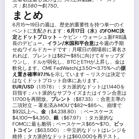
ス：$1,580〜$1,750。
まとめ
6月15〜19日の週は、歴史的重要性を持つ単一のイ
ベントに支配されます：
6月17日（水）のFOMC決
定とドットプロット
– ケビン・ウォーシュ新FRB議
長のデビュー。
イラン/米国和平合意
は今週の予期
せぬワイルドカードです：月曜日の開場前に署名さ
れれば、ブレントは$82〜$85に向けてギャップダ
ウンし、ドルが弱化し、BTCとETHが上昇し、金は
軟化します。CME FedWatchは3.50〜3.75%への
据
え置き確率97.1%
を示しています – リスクは決定で
はなくドットプロット自体にあります。
EUR/USD
（1.1578）：タカ派的なドットは1.1440を
目指す；ハト派的なサプライズまたはイラン合意は
1.1700を再開放。
ブレント
（$87.33）：合意主導の
二項対立 – 署名済みMOUで$82〜$85へ、崩壊で
$92以上へ。
金
（$4,238.80）：ベースケース
$4,100〜$4,350。
銀
（$67.97）：タカ派的な
FOMCに最も脆弱；ベースケース$65〜$70。
ビッ
トコイン
（$63,500）：中立的なドットはレンジを
維持；タカ派的なドットは$60,000を再テスト。