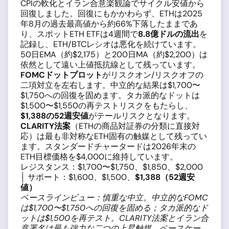
CPIの軟化とイラン合意楽観論でサイクル安値から
回復しました。回復にもかかわらず、ETHは2025
年8月の過去最高値から約66%下落したままであ
り、スポットETH ETFは4週間で
8.8億ドルの流出
を
記録し、ETH/BTCレシオは悪化を続けています。
50日EMA（約$2,175）と200日MA（約$2,200）は
依然として遠い上値抵抗線として残っています。
FOMCドットプロット
がリスクオン/リスクオフの
二項対立を左右します。中立的な結果は$1,700〜
$1,750への回復を固めます。タカ派的なドットは
$1,500〜$1,550の再テストリスクをもたらし、
$1,388の52週安値
がテールリスクとなります。
CLARITY法案
（ETHの商品対証券の分類に直接対
応）は最も非対称なETH固有の触媒として残ってい
ます。スタンダードチャータードは2026年末の
ETH目標価格を$4,000に維持しています。
レジスタンス：$1,700〜$1,750、$1,850、$2,000
│ サポート：$1,600、$1,500、
$1,388（52週安
値）
ベースラインビュー：慎重な中立。中立的なFOMC
は$1,700〜$1,750への回復を固める；タカ派的なド
ットは$1,500を再テスト。CLARITY法案とイラン合
意署名は最も強力な二つの上昇触媒。ベースケー