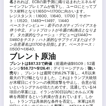
名
されれば、ECBの新予測に織り込まれたエネルギ
ーインフレプレミアムが低下し、ユーロにとってプ
ラス材料となり1.1650〜1.1700に向かいます。
レジスタンス：1.1600、1.1640、1.1700 │ サポー
ト：1.1520、1.1483〜1.1497、1.1440
ベースラインビュー：若干のネガティブバイアスを
伴う中立。ドットプロットが今週の転換点となりま
す。タカ派的なウォーシュ・デビューは1.1440〜
1.1460をテスト；ハト派的なサプライズまたはイラ
ン合意署名は1.1700を目指します。ベースケース：
1.1500〜1.1640。
ブレント原油
ブレントは$87.33で終値
（前週終値$93.09；52週
レンジ
$58.72〜$126.41
；デイリーシグナル：
強い
売り
）。ブレントは週間で約6.2%下落し、4月以来
最大の下げ幅となりました。これはトランプ大統領
が木曜日にイランへの夜間攻撃を中止し、合意が近
いというシグナルが出たためです。流通している14
項目の草案には、イランが30日以内にホルムズ海
峡を再開するという約束が含まれています。しか
し、トランプは具体的な条件を否定し、米軍は6月