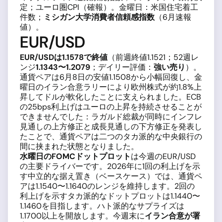
定；ユーロ圏CPI（確報）。金曜日：米国住宅着工
件数；
ミシガン大学消費者信頼感指数
（6月速報
値）。
EUR/USD
EUR/USDは1.1578で終値
（前週終値1.1521；52週レ
ンジ
1.1343〜1.2079
；デイリー評価：
強い売り
）。
通貨ペアは6月8日の安値1.1508から小幅回復し、金
曜日のイラン合意ラリーにより欧州株式が約1.8%上
昇してドルが軟化したことに支えられました。ECB
の25bps利上げはユーロの上昇を持続させることが
できませんでした：ラガルド総裁が同時にインフレ
見通しの上方修正と成長見通しの下方修正を発表し
たことで、通貨ペアは二つのタカ派的な中央銀行の
間に挟まれた状態となりました。
水曜日のFOMCドットプロット
は今週のEUR/USD
の主要ドライバーです。2026年に1回の利上げを示
す中立的な据え置き（ベースケース）では、通貨ペ
アは1.1540〜1.1640のレンジを維持します。2回の
利上げを示すタカ派的なドットプロットは1.1440〜
1.1460を目指します。ハト派的なサプライズは
1.1700以上を開放します。今週末に
イラン合意が署