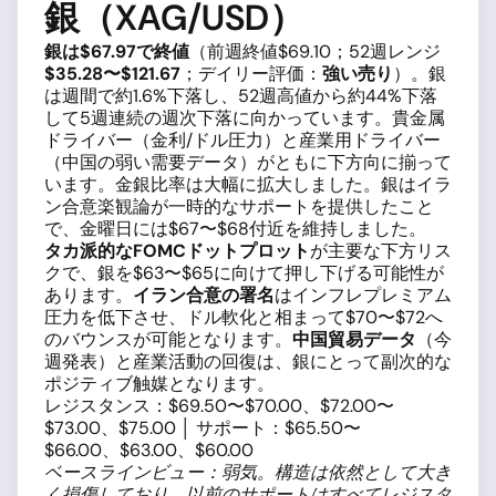
銀（XAG/USD）
銀は$67.97で終値
（前週終値$69.10；52週レンジ
$35.28〜$121.67
；デイリー評価：
強い売り
）。銀
は週間で約1.6%下落し、52週高値から約44%下落
して5週連続の週次下落に向かっています。貴金属
ドライバー（金利/ドル圧力）と産業用ドライバー
（中国の弱い需要データ）がともに下方向に揃って
います。金銀比率は大幅に拡大しました。銀はイラ
ン合意楽観論が一時的なサポートを提供したこと
で、金曜日には$67〜$68付近を維持しました。
タカ派的なFOMCドットプロット
が主要な下方リス
クで、銀を$63〜$65に向けて押し下げる可能性が
あります。
イラン合意の署名
はインフレプレミアム
圧力を低下させ、ドル軟化と相まって$70〜$72へ
のバウンスが可能となります。
中国貿易データ
（今
週発表）と産業活動の回復は、銀にとって副次的な
ポジティブ触媒となります。
レジスタンス：$69.50〜$70.00、$72.00〜
$73.00、$75.00 │ サポート：$65.50〜
$66.00、$63.00、$60.00
ベースラインビュー：弱気。構造は依然として大き
く損傷しており、以前のサポートはすべてレジスタ