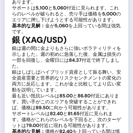
あります。
サポートは
5,100
と
5,060
付近に見られます。これ
らのレベルが破られると、売り手は価格を
5,000
の
エリアに押し下げようとする可能性があります。
基本的な見解：
金が
5,060
を上回っている間は強気
です。
銀 (XAG/USD)
銀は週の間に金よりもさらに強いボラティリティを
示しました。週の初めに急落した後、金属は損失の
一部を回復し、金曜日には
84.37
付近で終了しまし
た。
銀はしばしばハイブリッド資産として振る舞い、安
全資産需要と世界的なリスクセンチメントの変化の
両方に反応します。これが金と比較してより広い変
動を説明しています。
最も近い抵抗レベルは
85.00
と
86.80
付近にありま
す。買い手がこのエリアを突破することができれ
ば、価格は
89.50
に向かう可能性があります。
サポートレベルは
82.40
と
81.65
付近に見られま
す。価格がこれらのレベルを下回ると、次のターゲ
ットは
79.00
付近に現れる可能性があります。
基本的な見解：
価格が
82.40
を上回っている間は慎