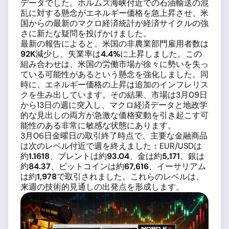
データでした。ホルムズ海峡付近での石油輸送の混
乱に対する懸念がエネルギー価格を急上昇させ、米
国からの最新のマクロ経済統計が経済サイクルの強
さに新たな疑問を投げかけました。
最新の報告によると、米国の非農業部門雇用者数は
92K
減少し、失業率は
4.4%
に上昇しました。この
組み合わせは、米国の労働市場が徐々に勢いを失っ
ている可能性があるという懸念を強化しました。同
時に、エネルギー価格の上昇は追加のインフレリス
クを生み出しています。その結果、市場は3月09日
から13日の週に突入し、マクロ経済データと地政学
的な見出しの両方が急激な価格変動を引き起こす可
能性のある非常に敏感な状態にあります。
3月06日金曜日の取引終了時点で、主要な金融商品
は次のレベル付近で週を終えました：EUR/USDは
約
1.1618
、ブレントは約
93.04
、金は約
5,171
、銀は
約
84.37
、ビットコインは約
67,616
、イーサリアム
は約
1,978
で取引されました。これらのレベルは、
来週の技術的見通しの出発点を形成します。