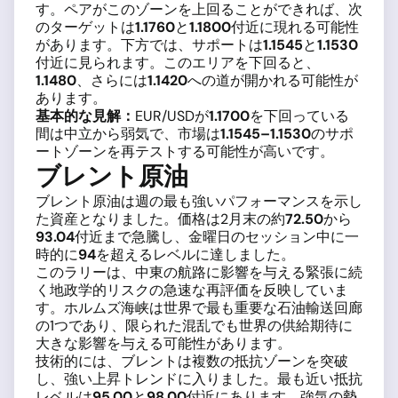
す。ペアがこのゾーンを上回ることができれば、次
のターゲットは
1.1760
と
1.1800
付近に現れる可能性
があります。下方では、サポートは
1.1545
と
1.1530
付近に見られます。このエリアを下回ると、
1.1480
、さらには
1.1420
への道が開かれる可能性が
あります。
基本的な見解：
EUR/USDが
1.1700
を下回っている
間は中立から弱気で、市場は
1.1545–1.1530
のサポ
ートゾーンを再テストする可能性が高いです。
ブレント原油
ブレント原油は週の最も強いパフォーマンスを示し
た資産となりました。価格は2月末の約
72.50
から
93.04
付近まで急騰し、金曜日のセッション中に一
時的に
94
を超えるレベルに達しました。
このラリーは、中東の航路に影響を与える緊張に続
く地政学的リスクの急速な再評価を反映していま
す。ホルムズ海峡は世界で最も重要な石油輸送回廊
の1つであり、限られた混乱でも世界の供給期待に
大きな影響を与える可能性があります。
技術的には、ブレントは複数の抵抗ゾーンを突破
し、強い上昇トレンドに入りました。最も近い抵抗
レベルは
95.00
と
98.00
付近にあります。強気の勢