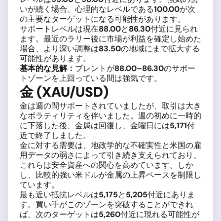
いが続く場合、心理的なレベルである
100.00
が次
の主要なターゲットになる可能性があります。
サポートレベルは現在
88.00
と
86.30
付近に見られ
ます。最近のラリー後に市場が利益を確定し始めた
場合、より深い調整は
83.50
の地域にまで拡大する
可能性があります。
基本的な見解：
ブレントが
88.00–86.30
のサポー
トゾーンを上回っている間は強気です。
金 (XAU/USD)
金は週の間サポートされていましたが、取引は大き
なボラティリティを伴いました。週の初めに一時的
に下落した後、金属は回復し、金曜日には
5,171
付
近で終了しました。
金に対する需要は、地政学的な不確実性と米国の雇
用データの弱さによって引き続き支えられており、
これらは安全資産への関心を高めています。しか
し、比較的強い米ドルが金属の上昇ペースを制限し
ています。
最も近い抵抗レベルは
5,175
と
5,205
付近にありま
す。買い手がこのゾーンを突破することができれ
ば、次のターゲットは
5,260
付近に現れる可能性が