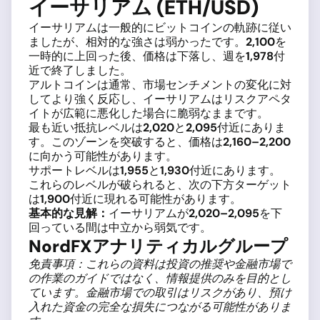
イーサリアム (ETH/USD)
イーサリアムは一般的にビットコインの軌跡に従い
ましたが、相対的な強さは弱かったです。
2,100
を
一時的に上回った後、価格は下落し、週を
1,978
付
近で終了しました。
アルトコインは通常、市場センチメントの変化に対
してより強く反応し、イーサリアムはリスクアペタ
イトが広範に悪化した場合に脆弱なままです。
最も近い抵抗レベルは
2,020
と
2,095
付近にありま
す。このゾーンを突破すると、価格は
2,160–2,200
に向かう可能性があります。
サポートレベルは
1,955
と
1,930
付近にあります。
これらのレベルが破られると、次の下方ターゲット
は
1,900
付近に現れる可能性があります。
基本的な見解：
イーサリアムが
2,020–2,095
を下
回っている間は中立から弱気です。
NordFXアナリティカルグループ
免責事項：これらの資料は投資の推奨や金融市場で
の作業のガイドではなく、情報提供のみを目的とし
ています。金融市場での取引はリスクがあり、預け
入れた資金の完全な損失につながる可能性がありま