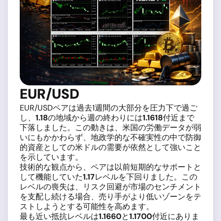
EUR/USD
EUR/USDペアは過去1週間の大部分を圧力下で過ご
し、
1.18
の地域から週の終わりには
1.1618
付近まで
下落しました。この動きは、米国の労働データが弱
いにもかかわらず、地政学的な不確実性の中で防御
的資産としての米ドルの需要が依然として強いこと
を示しています。
技術的な観点から、ペアは以前短期的なサポートと
して機能していた
1.17
レベルを下回りました。この
レベルの喪失は、リスク回避が市場のセンチメント
を支配し続ける場合、売り手がより低いゾーンをテ
ストしようとする可能性を高めます。
最も近い抵抗レベルは
1.1660
と
1.1700
付近にありま