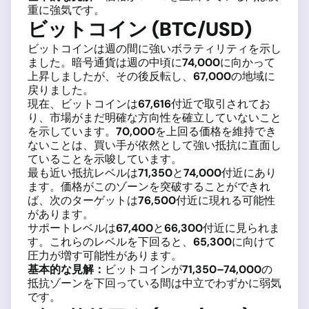
重に強気です。
ビットコイン (BTC/USD)
ビットコインは週の間に強いボラティリティを示し
ました。暗号通貨は週の中頃に
74,000
に向かって
上昇しましたが、その後反転し、
67,000
の地域に
戻りました。
現在、ビットコインは
67,616
付近で取引されてお
り、市場がまだ明確な方向性を確立していないこと
を示しています。
70,000
を上回る価格を維持でき
ないことは、買い手が依然として強い抵抗に直面し
ていることを示唆しています。
最も近い抵抗レベルは
71,350
と
74,000
付近にあり
ます。価格がこのゾーンを突破することができれ
ば、次のターゲットは
76,500
付近に現れる可能性
があります。
サポートレベルは
67,400
と
66,300
付近に見られま
す。これらのレベルを下回ると、
65,300
に向けて
圧力が増す可能性があります。
基本的な見解：
ビットコインが
71,350–74,000
の
抵抗ゾーンを下回っている間は中立でわずかに弱気
です。