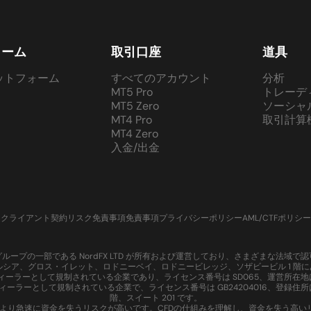
ォーム
取引口座
道具
ットフォーム
すべてのアカウント
分析
MT5 Pro
トレーデ
MT5 Zero
ソーシャ
MT4 Pro
取引計算
MT4 Zero
入金/出金
クライアント契約
リスク免責事項
免責事項
プライバシーポリシー
AML/CTFポリシー
、Nord グループの一部である NordFX LTD が所有および運営しており、さまざまな法
ントルシア、グロス・イレット、ロドニーベイ、ロドニービレッジ、ソザビービル 1 階にあり
て証券ディーラーとして規制されている企業であり、ライセンス番号は SD065、運営所在地
資ディーラーとして規制されている企業で、ライセンス番号は GB24204016、登録住所はモ
階、スイート 201 です。
ジにより急速に資金を失うリスクが高いです。CFDの仕組みを理解し、資金を失う高