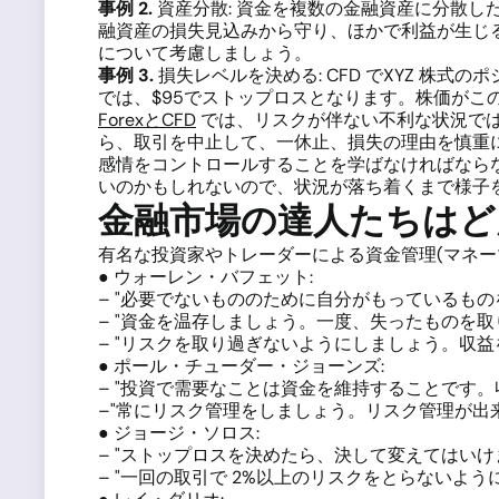
事例
2.
資産分散: 資金を複数の金融資産に分散した
融資産の損失見込みから守り、ほかで利益が生じ
について考慮しましょう。
事例
3.
損失レベルを決める: CFD でXYZ 株
では、$95でストップロスとなります。株価がこ
ForexとCFD
では、リスクが伴ない不利な状況で
ら、取引を中止して、一休止、損失の理由を慎重
感情をコントロールすることを学ばなければなら
いのかもしれないので、状況が落ち着くまで様子
金融市場の達人たちはど
有名な投資家やトレーダーによる資金管理(マネー
● ウォーレン・バフェット:
– "必要でないもののために自分がもっているもの
– "資金を温存しましょう。一度、失ったものを
– "リスクを取り過ぎないようにしましょう。収
● ポール・チューダー・ジョーンズ:
– "投資で需要なことは資金を維持することです。
–"常にリスク管理をしましょう。リスク管理が出
● ジョージ・ソロス:
– "ストップロスを決めたら、決して変えてはい
– "一回の取引で 2%以上のリスクをとらないよ