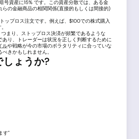
、暗号資産に15% です。この資産分散では、ある金
らの金融商品の相関関係(直接的もしくは間接的)
ストップロス注文です。例えば、$100での株式購入
す。
。つまり、ストップロス決済が頻繁であるような
であり、トレーダーは状況を正しく判断するために
イル
や戦略が今の市場のボラタリティに合っていな
るべきかもしれません。
しょうか?
"
ます"