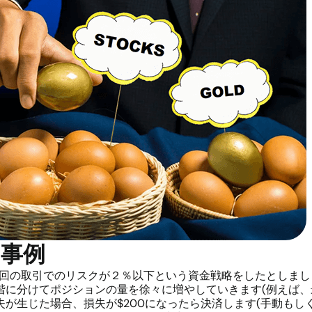
事例
り、一回の取引でのリスクが２％以下という資金戦略をしたとしま
に分けてポジションの量を徐々に増やしていきます(例えば、最
。損失が生じた場合、損失が$200になったら決済します(手動もし