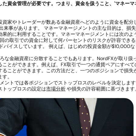
した資金管理が必要です。つまり、資金を扱うこと、
'
マネーマ
投資家やトレーダーが数ある金融資産へどのように資金を配分
出来事があります。 マネーマネージメントの主な目的は、損
効果的に利用することです。マネーマネージメントには次のよう
回の取引での資金に対して何パーセントのリスクが許容できる
バイスしています。 例えば、はじめの投資金額が$10,000な
ろな金融資産に分散することでもあります。NordFXが取り
ることができます。例えば、FX取引で一つの通貨ペアにすべて
することができます。この方法だと、一つのポジションで損失
ます。
メントでは各ポジションでストップロスのレベルを決定します
ストップロスの設定は
市場分析
や損失の許容範囲に基づきます