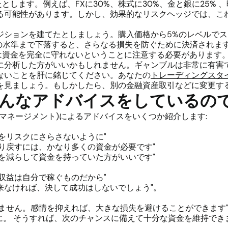
とします。例えば、FXに30%、株式に30%、金と銀に25% 
る可能性があります。しかし、効果的なリスクヘッジでは、これ
式のポジションを建てたとしましょう。購入価格から5%のレベルで
の水準まで下落すると、さらなる損失を防ぐために決済されま
は資金を完全に守れないということに注意する必要があります
に分析した方がいいかもしれません。ギャンブルは非常に有害
ないことを肝に銘じてください。あなたの
トレーディングスタ
を見ましょう。もしかしたら、別の金融資産取引などに変更す
んなアドバイスをしているので
マネージメント)によるアドバイスをいくつか紹介します:
をリスクにさらさないように"
取り戻すには、かなり多くの資金が必要です"
益を減らして資金を持っていた方がいいです"
収益は自分で稼ぐものだから"
来なければ、決して成功はしないでしょう"。
けません。感情を抑えれば、大きな損失を避けることができます
うに。 そうすれば、次のチャンスに備えて十分な資金を維持でき