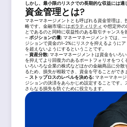
しかし、最小限のリスクでの長期的な収益には適
資金管理とは?
マネーマネージメントとも呼ばれる資金管理は、
略です。金融市場には
ボラティリティ
や想定外の
とであるのと同時に収益性のある取引チャンスを
–
ポジションの量
:
マネーマネージメントでは、一
ジションで資金の1-2%にリスクを抑えるようにアド
を超えないようにするということです。
–
資産分散
:
マネーマネージメントは資金をいろい
を抑えてより回復力のあるポートフォリオをつく
いろいろな企業の株式などほかの金融商品に分散
るため、損失が相殺でき、資金を守ることができ
–
ストップロスのレベルを決める
:
マネーマネージ
ジションの決済をあらかじめ設定することです。
さらなる損失を防ぐために役立ちます。