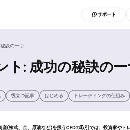
サポート
の秘訣の一つ
ト: 成功の秘訣の一
集
役立つ記事
はじめる
トレーディングの仕組み
資産
(
株式、金、原油など
)
を扱う
CFD
の取引では、投資家やト