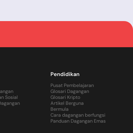
Pendidikan
Pusat Pembelajaran
gangan
Glosari Dagangan
n Sosial
Glosari Kripto
 Dagangan
Artikel Berguna
Bermula
Cara dagangan berfungsi
Panduan Dagangan Emas