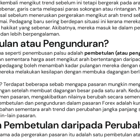
kembali mengikut trend sebelum ini tetapi bergerak pada ara
enar, garis carta melepasi paras sokongan atau rintangan.
sal sebelum meneruskan pergerakan mengikut arah trend seb
mai. Pedagang baru sering berdepan situasi ini kerana mere
h hakikat yang sebenar. Akibatnya, mereka masuk ke dalam p
r dan lebih berpengalaman.
lan atau Pengunduran?
ma seperti penembusan palsu adalah
pembetulan (atau pen
 sementara harga aset mengikut arah bertentangan daripada 
rang pedagang boleh menambah kadar pulangan mereka denga
ika mereka melakukan kesilapan dengan membuka dagangan be
? Terdapat beberapa sebab mengapa pasaran mungkin menga
n setelah membuat dagangan besar pada satu arah. Kedua, f
en pasaran, mengakibatkan nilainya berubah secara sement
pembetulan dan pengunduran dalam pasaran Forex adalah ku
ahan sementara arah trend dan perubahan jangka panjang 
n-lain pasaran.
 Pembetulan daripada Peruba
sama ada pergerakan pasaran itu adalah satu pembetulan at