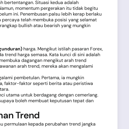
h bertentangan. Situasi kedua adalah
 Namun, momentum pergerakan itu tidak begitu
elum ini. Penembusan palsu lebih kerap berlaku
ka percaya telah membuka posisi yang selamat
erangkap bullish atau bearish yang mungkin
gunduran)
harga. Mengikut istilah pasaran Forex,
trend harga semasa. Kata kunci di sini adalah
n membuka dagangan mengikut arah trend
rlawanan arah trend, mereka akan mengalami
lami pembetulan. Pertama, ia mungkin
aktor-faktor seperti berita atau peristiwa
ara.
nci utama untuk berdagang dengan cemerlang.
supaya boleh membuat keputusan tepat dan
han Trend
au permulaan kepada perubahan trend jangka