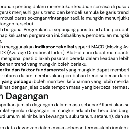
anan penting dalam menentukan keadaan semasa di pasaran.
erak menjauhi garis trend dan kembali semula ke garis trend
nembusi paras sokongan/rintangan tadi, ia mungkin menunju
tangan tersebut.
ah berguna. Pergerakan di sepanjang garis trend atau perubah
 kekuatan pergerakan ini. Sebaliknya, pembetulan mungkin 
.
leh menggunakan
indikator teknikal
seperti MACD (Moving Ave
au ADX (Average Directional Index). Alat-alat ini dapat memb
 mengenal pasti bilakah pasaran berada dalam keadaan lebiha
ahan trend yang mungkin boleh berlaku.
erita dan faktor fundamental
yang mungkin dapat memberi 
ktor utama dalam membezakan perubahan trend sebenar dari
yang pelbagai
boleh memberi kefahaman yang lebih mendal
ilihat dengan jelas pada tempoh masa yang berbeza, termasu
h Dagangan
apatkan jumlah dagangan dalam masa sebenar? Kami akan s
jumlah-jumlah dagangan ini mungkin adalah berbeza dan berg
uti umum, akhir bulan kewangan, suku tahun, setahun), dan se
n data dagangan dalam masa sebenar, termasuklah jumlah d