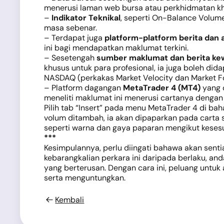
menerusi laman web bursa atau perkhidmatan kh
–
Indikator Teknikal
, seperti On-Balance Volu
masa sebenar.
– Terdapat juga
platform-platform berita dan 
ini bagi mendapatkan maklumat terkini.
– Sesetengah
sumber maklumat dan berita k
khusus untuk para profesional, ia juga boleh di
NASDAQ (perkakas Market Velocity dan Market For
– Platform dagangan
MetaTrader 4 (MT4)
yang 
meneliti maklumat ini menerusi cartanya dengan 
Pilih tab “Insert” pada menu MetaTrader 4 di baha
volum ditambah, ia akan dipaparkan pada carta s
seperti warna dan gaya paparan mengikut keses
***
Kesimpulannya, perlu diingati bahawa akan sent
kebarangkalian perkara ini daripada berlaku, a
yang berterusan. Dengan cara ini, peluang untu
serta menguntungkan.
Kembali