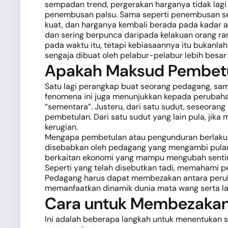
sempadan trend, pergerakan harganya tidak lagi 
penembusan palsu. Sama seperti penembusan seb
kuat, dan harganya kembali berada pada kadar a
dan sering berpunca daripada kelakuan orang ra
pada waktu itu, tetapi kebiasaannya itu bukanla
sengaja dibuat oleh pelabur-pelabur lebih besa
Apakah Maksud Pembetu
Satu lagi perangkap buat seorang pedagang, sa
fenomena ini juga menunjukkan kepada perubahan
“sementara”. Justeru, dari satu sudut, seseo
pembetulan. Dari satu sudut yang lain pula, j
kerugian.
Mengapa pembetulan atau pengunduran berlaku
disebabkan oleh pedagang yang mengambi pulanga
berkaitan ekonomi yang mampu mengubah sentim
Seperti yang telah disebutkan tadi, memahami 
Pedagang harus dapat membezakan antara perub
memanfaatkan dinamik dunia mata wang serta lai
Cara untuk Membezakan
Ini adalah beberapa langkah untuk menentukan 