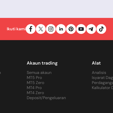
Ikuti kami
Akaun trading
Alat
m
Semua akaun
Analisis
MT5 Pro
Isyarat Da
MT5 Zero
Perdaganga
MT4 Pro
Kalkulator
MT4 Zero
Deposit/Pengeluaran