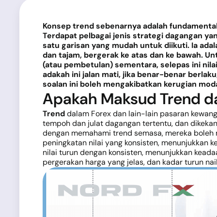
Konsep trend sebenarnya adalah fundamental 
Terdapat pelbagai jenis strategi dagangan 
satu garisan yang mudah untuk diikuti. Ia ada
dan tajam, bergerak ke atas dan ke bawah. Un
(atau pembetulan) sementara, selepas ini ni
adakah ini jalan mati, jika benar-benar berl
soalan ini boleh mengakibatkan kerugian mod
Apakah Maksud Trend d
Trend
dalam Forex dan lain-lain pasaran kewan
tempoh dan julat dagangan tertentu, dan dikekan
dengan memahami trend semasa, mereka boleh memb
peningkatan nilai yang konsisten, menunjukkan k
nilai turun dengan konsisten, menunjukkan keada
pergerakan harga yang jelas, dan kadar turun nai