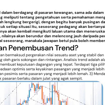
dalam berdagang di pasaran kewangan, sama ada dalam pa
yang meliputi tentang pengetahuan serta pemahaman meng
lah lengkung bergerigi, dengan begitu banyak pusingan dan
tuk setiap situasi itu, seseorang pedagang akan bertanya
lainya akan kembali mengikuti laluan utama dan menerusk
aku, nilainya akan berundur dan melencong jauh daripada 
al seseorang, manakala jawapan betul pula boleh membe
an Penembusan Trend?
gan bermaksud pergerakan nilai sesuatu aset yang stabil da
g oleh garis sokongan dan rintangan. Analisis trend adalah a
uat keputusan dagangan yang tepat. Terdapat tiga pilihan t
eadaan optimis serta keyakinan pasangan yang menjadi lebih 
an pesimis serta pasaran yang menjadi lebih lemah. 3) Mendat
k pasaran berlaku dalam julat yang agak sempit.