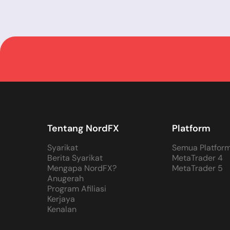
Tentang NordFX
Platform
Syarikat
Semua Platfor
Berita Syarikat
MetaTrader 4
Mengapa NordFX?
MetaTrader 5
Anugerah
Program Afiliasi
Kerjaya
Kenalan