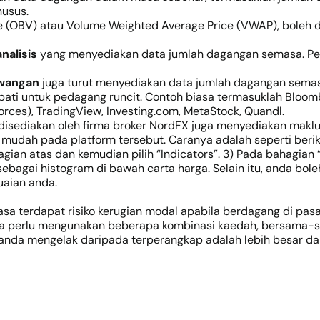
usus.
me (OBV) atau Volume Weighted Average Price (VWAP), boleh
analisis
yang menyediakan data jumlah dagangan semasa. Pe
ewangan
juga turut menyediakan data jumlah dagangan semas
dapati untuk pedagang runcit. Contoh biasa termasuklah Bloom
ces), TradingView, Investing.com, MetaStock, Quandl.
disediakan oleh firma broker NordFX juga menyediakan makl
mudah pada platform tersebut. Caranya adalah seperti beriku
gian atas dan kemudian pilih “Indicators”. 3) Pada bahagian “
ebagai histogram di bawah carta harga. Selain itu, anda bol
uaian anda.
iasa terdapat risiko kerugian modal apabila berdagang di p
nda perlu mengunakan beberapa kombinasi kaedah, bersama-s
k anda mengelak daripada terperangkap adalah lebih besar 