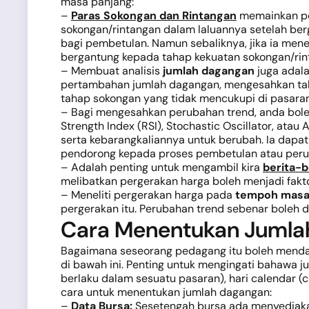
masa panjang:
–
Paras Sokongan dan Rintangan
memainkan per
sokongan/rintangan dalam laluannya setelah berg
bagi pembetulan. Namun sebaliknya, jika ia me
bergantung kepada tahap kekuatan sokongan/rin
– Membuat analisis
jumlah dagangan
juga adal
pertambahan jumlah dagangan, mengesahkan tahap
tahap sokongan yang tidak mencukupi di pasaran
– Bagi mengesahkan perubahan trend, anda bo
Strength Index (RSI), Stochastic Oscillator, at
serta kebarangkaliannya untuk berubah. Ia dapat
pendorong kepada proses pembetulan atau perub
– Adalah penting untuk mengambil kira
berita-b
melibatkan pergerakan harga boleh menjadi fa
– Meneliti pergerakan harga pada
tempoh masa 
pergerakan itu. Perubahan trend sebenar boleh d
Cara Menentukan Jumla
Bagaimana seseorang pedagang itu boleh mend
di bawah ini. Penting untuk mengingati bahawa 
berlaku dalam sesuatu pasaran), hari calendar (c
cara untuk menentukan jumlah dagangan:
–
Data Bursa:
Sesetengah bursa ada menyediaka