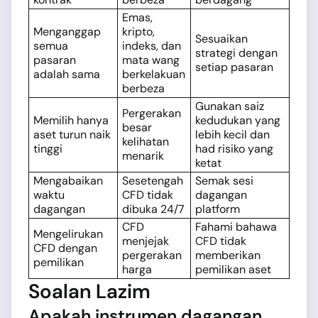
Emas,
Menganggap
kripto,
Sesuaikan
semua
indeks, dan
strategi dengan
pasaran
mata wang
setiap pasaran
adalah sama
berkelakuan
berbeza
Gunakan saiz
Pergerakan
Memilih hanya
kedudukan yang
besar
aset turun naik
lebih kecil dan
kelihatan
tinggi
had risiko yang
menarik
ketat
Mengabaikan
Sesetengah
Semak sesi
waktu
CFD tidak
dagangan
dagangan
dibuka 24/7
platform
CFD
Fahami bahawa
Mengelirukan
menjejak
CFD tidak
CFD dengan
pergerakan
memberikan
pemilikan
harga
pemilikan aset
Soalan Lazim
Apakah instrumen dagangan