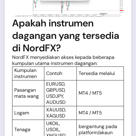
Apakah instrumen
dagangan yang tersedia
di NordFX?
NordFX menyediakan akses kepada beberapa
kumpulan utama instrumen dagangan:
Kumpulan
Contoh
Tersedia melalui
instrumen
EURUSD,
Pasangan
GBPUSD,
MT4 / MT5
mata wang
USDJPY,
AUDUSD
XAUUSD,
Logam
MT4 / MT5
XAGUSD
UKOIL,
bergantung pada
Tenaga
USOIL,
platform/akaun
XNGUSD