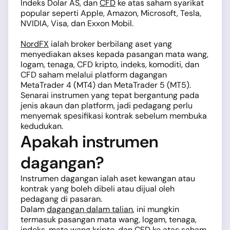
Indeks Dolar AS, dan
CFD
ke atas saham syarikat
popular seperti Apple, Amazon, Microsoft, Tesla,
NVIDIA, Visa, dan Exxon Mobil.
NordFX
ialah broker berbilang aset yang
menyediakan akses kepada pasangan mata wang,
logam, tenaga, CFD kripto, indeks, komoditi, dan
CFD saham melalui platform dagangan
MetaTrader 4 (MT4) dan MetaTrader 5 (MT5).
Senarai instrumen yang tepat bergantung pada
jenis akaun dan platform, jadi pedagang perlu
menyemak spesifikasi kontrak sebelum membuka
kedudukan.
Apakah instrumen
dagangan?
Instrumen dagangan ialah aset kewangan atau
kontrak yang boleh dibeli atau dijual oleh
pedagang di pasaran.
Dalam
dagangan dalam talian
, ini mungkin
termasuk pasangan mata wang, logam, tenaga,
indeks, mata wang kripto, dan CFD ke atas saham