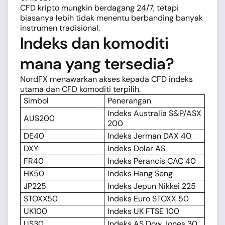
CFD kripto mungkin berdagang 24/7, tetapi
biasanya lebih tidak menentu berbanding banyak
instrumen tradisional.
Indeks dan komoditi
mana yang tersedia?
NordFX menawarkan akses kepada CFD indeks
utama dan CFD komoditi terpilih.
Simbol
Penerangan
Indeks Australia S&P/ASX
AUS200
200
DE40
Indeks Jerman DAX 40
DXY
Indeks Dolar AS
FR40
Indeks Perancis CAC 40
HK50
Indeks Hang Seng
JP225
Indeks Jepun Nikkei 225
STOXX50
Indeks Euro STOXX 50
UK100
Indeks UK FTSE 100
US30
Indeks AS Dow Jones 30