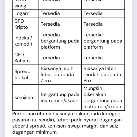
wang
Logam
Tersedia
Tersedia
CFD
Tersedia
Tersedia
Kripto
Tersedia
Tersedia
Indeks /
bergantung pada
bergantung pada
komoditi
platform
platform
CFD
Tersedia
Tersedia
Saham
Biasanya lebih
Biasanya lebih
Spread
lebar daripada
rendah daripada
tipikal
Zero
Pro
Mungkin
Bergantung pada
dikenakan
Komisen
instrumen/akaun
bergantung pada
instrumen/akaun
Perbezaan utama biasanya bukan pada kategori
pasaran itu sendiri, tetapi pada syarat dagangan,
seperti
spread
, komisen, swap, margin, dan saiz
dagangan minimum.