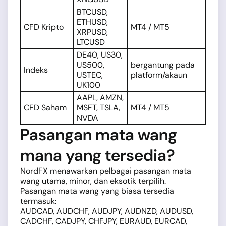
BTCUSD,
ETHUSD,
CFD Kripto
MT4 / MT5
XRPUSD,
LTCUSD
DE40, US30,
US500,
bergantung pada
Indeks
USTEC,
platform/akaun
UK100
AAPL, AMZN,
CFD Saham
MSFT, TSLA,
MT4 / MT5
NVDA
Pasangan mata wang
mana yang tersedia?
NordFX menawarkan pelbagai pasangan mata
wang utama, minor, dan eksotik terpilih.
Pasangan mata wang yang biasa tersedia
termasuk:
AUDCAD, AUDCHF, AUDJPY, AUDNZD, AUDUSD,
CADCHF, CADJPY, CHFJPY, EURAUD, EURCAD,