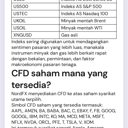
US500
Indeks AS S&P 500
USTEC
Indeks AS Nasdaq 100
UKOIL
Minyak mentah Brent
USOIL
Minyak mentah WTI
XNGUSD
Gas asli
Indeks sering digunakan untuk mendagangkan
sentimen pasaran yang lebih luas, manakala
instrumen minyak dan gas lebih berkait rapat
dengan bekalan, permintaan, dan faktor
makroekonomi pasaran tenaga.
CFD saham mana yang
tersedia?
NordFX menyediakan CFD ke atas saham syarikat
utama terpilih.
Simbol CFD saham yang tersedia termasuk:
AAPL, AMZN, BA, BABA, BAC, C, EBAY, F, FB, GOOG,
GOOGL, IBM, INTC, KO, MA, MCD, META, MSFT,
NFLX, NVDA, ORCL, PFE, T, TSLA, V, XOM.
Ini termasuk syarikat seperti Apple, Amazon,