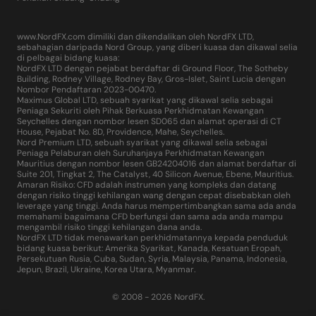
www.NordFX.com dimiliki dan dikendalikan oleh NordFX LTD,
sebahagian daripada Nord Group, yang diberi kuasa dan dikawal selia
di pelbagai bidang kuasa:
NordFX LTD dengan pejabat berdaftar di Ground Floor, The Sotheby
Building, Rodney Village, Rodney Bay, Gros-Islet, Saint Lucia dengan
Nombor Pendaftaran 2023-00470.
Maximus Global LTD, sebuah syarikat yang dikawal selia sebagai
Peniaga Sekuriti oleh Pihak Berkuasa Perkhidmatan Kewangan
Seychelles dengan nombor lesen SD065 dan alamat operasi di CT
House, Pejabat No. 8D, Providence, Mahe, Seychelles.
Nord Premium LTD, sebuah syarikat yang dikawal selia sebagai
Peniaga Pelaburan oleh Suruhanjaya Perkhidmatan Kewangan
Mauritius dengan nombor lesen GB24204016 dan alamat berdaftar di
Suite 201, Tingkat 2, The Catalyst, 40 Silicon Avenue, Ebene, Mauritius.
Amaran Risiko: CFD adalah instrumen yang kompleks dan datang
dengan risiko tinggi kehilangan wang dengan cepat disebabkan oleh
leverage yang tinggi. Anda harus mempertimbangkan sama ada anda
memahami bagaimana CFD berfungsi dan sama ada anda mampu
mengambil risiko tinggi kehilangan dana anda.
NordFX LTD tidak menawarkan perkhidmatannya kepada penduduk
bidang kuasa berikut: Amerika Syarikat, Kanada, Kesatuan Eropah,
Persekutuan Rusia, Cuba, Sudan, Syria, Malaysia, Panama, Indonesia,
Jepun, Brazil, Ukraine, Korea Utara, Myanmar.
© 2008 - 2026 NordFX.