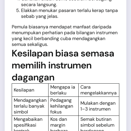
secara langsung.
Elakkan menukar pasaran terlalu kerap tanpa
sebab yang jelas.
Pemula biasanya mendapat manfaat daripada
menumpukan perhatian pada bilangan instrumen
yang kecil berbanding cuba mendagangkan
semua sekaligus.
Kesilapan biasa semasa
memilih instrumen
dagangan
Mengapa ia
Cara
Kesilapan
berlaku
mengelakkannya
Mendagangkan
Pedagang
Mulakan dengan
terlalu banyak
kehilangan
1–3 instrumen
simbol
fokus
Mengabaikan
Kos dan
Semak butiran
spesifikasi
margin
simbol sebelum
kontrak
berbeza
berdagang