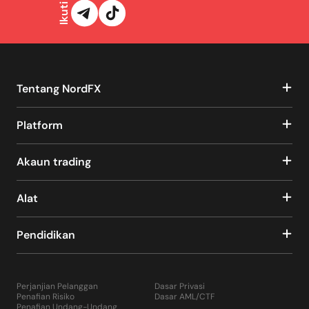
Tentang NordFX
Platform
Akaun trading
Alat
Pendidikan
Perjanjian Pelanggan
Dasar Privasi
Penafian Risiko
Dasar AML/CTF
Penafian Undang-Undang