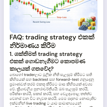
FAQ: trading strategy එකක්
නිර්මාණය කිරීම
1. ශක්තිමත් trading strategy
එකක් ගොඩනැගීමට කොපමණ
කාලයක් ගතවේද?
බොහෝ traderලාට මූලික නීති සැලසුම් කිරීමට සති
කිහිපයක් සහ backtest සහ forward-test ගනුදෙනු
ප්‍රමාණවත් තරම් එකතු කිරීමට මාස කිහිපයක් අවශ්‍ය
වේ. ක්‍රියාවලිය පුනරාවර්තීයයි: ඔබ සැලසුම් කරයි,
පරීක්ෂා කරයි, සකස් කරයි, සහ වෙළඳපොළ තත්ත්ව
වෙනස් වන විට නැවත කරයි. මෙම පදනම නොමැතිව
ඉක්මනින් live trading ට යාම සාමාන්‍යයෙන්