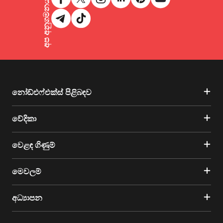
අප අනුගමනය කරන්න
නෝඩ්එෆ්එක්ස් පිළිබඳව
වේදිකා
වෙළඳ ගිණුම්
මෙවලම්
අධ්‍යාපන