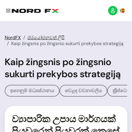
NordFX
ප්රයෝජනවත් ලිපි
Kaip žingsnis po žingsnio sukurti prekybos strategiją
Kaip žingsnis po žingsnio
sukurti prekybos strategiją
ඉගෙනුම් මධ්‍යස්ථානය
වෙළඳ වචනාවලිය
ක්‍රිප්ට
ව්‍යාපාරික උපාය මාර්ගයක්
පියවරෙන් පියවරක් කෙසේ