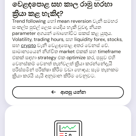
වෙළඳපොළ සහ කාල රාමු හරහා
ක්‍රියා කළ හැකිද?
Trend following හෝ mean reversion වැනි සමහර
සංකල්ප පුළුල් ලෙස යෙදිය හැකි වුවද, නියත
parameter අගයන් බොහෝවිට සකස් කළ යුතුය.
Volatility, trading hours, සහ liquidity forex, stocks,
සහ
crypto
වැනි වෙළඳපොළ අතර වෙනස් වේ.
සාමාන්‍යයෙන් නිශ්චිත market එකක් සහ timeframe
එකක් සඳහා strategy එක optimize කර, පසුව එහි
වෙනස්කම් වෙනත් තැන්වලත් ක්‍රියා කරන්නේදැයි
පරිස්සමින් පරීක්ෂා කිරීම වඩා හොඳය; සෑම තැනකම
ක්‍රියා කරයි යැයි අනුමාන කිරීම වෙනුවට.
ආපසු යන්න