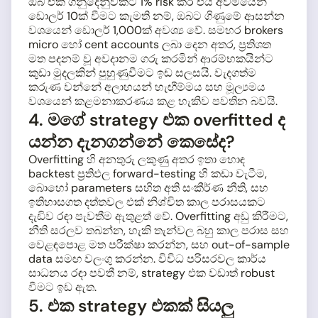
ඔබ එක් ගනුදෙනුවකට 1% risk කර එය අවමයෙන්
ඩොලර් 10ක් වීමට කැමති නම්, ඔබට ගිණුමේ ආසන්න
වශයෙන් ඩොලර් 1,000ක් අවශ්‍ය වේ. සමහර brokers
micro හෝ cent accounts ලබා දෙන අතර, ප්‍රතිශත
මත පදනම් වූ අවදානම ගරු කරමින් ආරම්භකයින්ට
කුඩා මුදලකින් පුහුණුවීමට ඉඩ සලසයි. වැදගත්ම
කරුණ වන්නේ අලාභයන් හැඟීම්මය සහ මූල්‍යමය
වශයෙන් කළමනාකරණය කළ හැකිව පවතින බවයි.
4. මගේ strategy එක overfitted ද
යන්න දැනගන්නේ කෙසේද?
Overfitting හි අනතුරු ලකුණු අතර ඉතා හොඳ
backtest ප්‍රතිඵල forward-testing හි කඩා වැටීම,
බොහෝ parameters සහිත අති සංකීර්ණ නීති, සහ
ඉතිහාසගත දත්තවල එක් නිශ්චිත කාල පරාසයකට
දැඩිව රඳා පැවතීම ඇතුළත් වේ. Overfitting අඩු කිරීමට,
නීති සරලව තබන්න, හැකි තැන්වල බහු කාල පරාස සහ
වෙළඳපොළ මත පරීක්ෂා කරන්න, සහ out-of-sample
data සමඟ වලංගු කරන්න. විවිධ පරිසරවල කාර්ය
සාධනය රඳා පවතී නම්, strategy එක වඩාත් robust
වීමට ඉඩ ඇත.
5. එක strategy එකක් සියලු