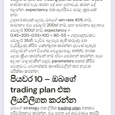
භාවිතා කර වැඩ කරන දේ සහ නොවැඩ කරන දේ
බලන්න. expectancy එක ඇගයීමට සරල ක්‍රමයක්
නම්:
උදාහරණයක් ලෙස, ඔබගේ win rate 45% නම්,
සාමාන්‍ය ජය ඩොලර් 200ක් නම්, සහ සාමාන්‍ය අලාභය
ඩොලර් 100ක් නම්, expectancy =
0.45×200−0.55×100 = 90−55 = ගනුදෙනුවකට
ඩොලර් 35කි. වැඩිම බලපෑම ඇති කරුණු මත
වැඩිදියුණු කිරීම් කේන්ද්‍රගත කරන්න: දවසේ ඇතැම්
වේලාවන් හෝ විශේෂ වෙළඳපොළ තත්ත්ව නරක
ලෙස ක්‍රියා කරන්නේ නම් ඒවා පෙරහන් කරන්න. සෑම
අලාභ මාලාවකින් පසුව parameters සකස් කිරීම
වෙනුවට, වෙනස්කම් කාණ්ඩවලින් කර නැවත
පරීක්ෂා කරන්න.
පියවර 10 – ඔබගේ
trading plan එක
ලියවිලිගත කරන්න
ඔබගේ strategy එක ලිඛිත
trading plan
එකකට
පරිවර්තනය කරන්න, එය පහත දේ ආවරණය කරයි: