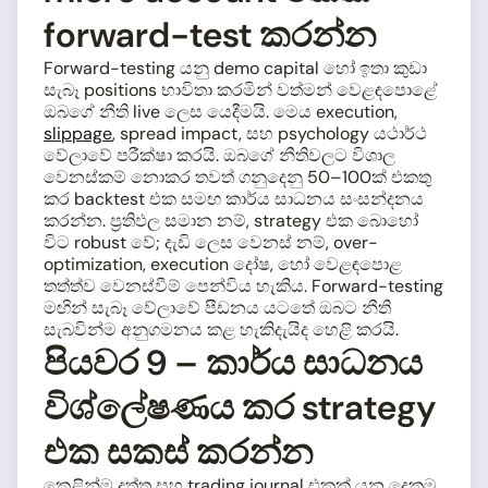
forward-test කරන්න
Forward-testing යනු demo capital හෝ ඉතා කුඩා
සැබෑ positions භාවිතා කරමින් වත්මන් වෙළඳපොළේ
ඔබගේ නීති live ලෙස යෙදීමයි. මෙය execution,
slippage
, spread impact, සහ psychology යථාර්ථ
වේලාවේ පරීක්ෂා කරයි. ඔබගේ නීතිවලට විශාල
වෙනස්කම් නොකර තවත් ගනුදෙනු 50–100ක් එකතු
කර backtest එක සමඟ කාර්ය සාධනය සංසන්දනය
කරන්න. ප්‍රතිඵල සමාන නම්, strategy එක බොහෝ
විට robust වේ; දැඩි ලෙස වෙනස් නම්, over-
optimization, execution දෝෂ, හෝ වෙළඳපොළ
තත්ත්ව වෙනස්වීම් පෙන්විය හැකිය. Forward-testing
මඟින් සැබෑ වේලාවේ පීඩනය යටතේ ඔබට නීති
සැබවින්ම අනුගමනය කළ හැකිදැයිද හෙළි කරයි.
පියවර 9 – කාර්ය සාධනය
විශ්ලේෂණය කර strategy
එක සකස් කරන්න
කෙළින්ම දත්ත සහ trading journal එකක් යන දෙකම