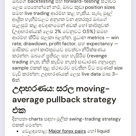
ඔබගේ backtesting සහ forward-testing ස්ථාවර
ලෙස පෙනෙන්නේ නම්, ඔබට කුඩා position sizes
සමඟ live trading ආරම්භ කළ හැකිය. සැබෑ මුදල්
ආශ්‍රිත හැඟීම්වලට අනුගත වන අතරතුර ඔබගේ
සැලසුම් කළ අවදානමෙන් අඩක් හෝ කාර්තුවක්
(උදාහරණයක් ලෙස 2% වෙනුවට 0.5%) සමඟ
ආරම්භ කිරීම සලකා බලන්න. ප්‍රධාන metrics — win
rate, drawdown, profit factor, සහ expectancy —
මාසිකව හෝ කාර්තුමයව පවත්වා නිරීක්ෂණය
කරන්න. ඔබගේ ප්‍රතිඵල සහ හැසිරීම (revenge
trading නැත, නීති කැඩීම නැත) සාධාරණ ගනුදෙනු
sample එකක් තුළ ස්ථාවරව පවතින විට පමණක් size
වැඩි කරන්න; උදාහරණයක් ලෙස live data මාස 3–
6ක්.
උදාහරණය: සරල moving-
average pullback strategy
එක
දිනපතා charts සඳහා මූලික swing-trading strategy
එකක් මෙන්න:
වෙළඳපොළ:
Major forex pairs
හෝ liquid