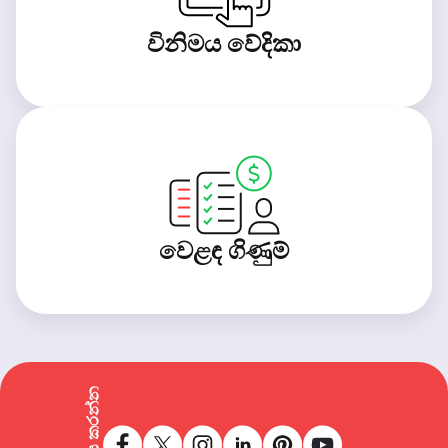
විනිමය වේදිකා
වෙළඳ ගිණුම්