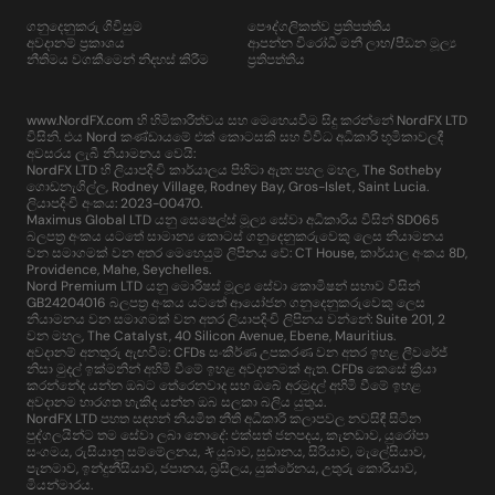
ගනුදෙනුකරු ගිවිසුම
පෞද්ගලිකත්ව ප්‍රතිපත්තිය
අවදානම් ප්‍රකාශය
ආපන්න විරෝධී මනී ලාභ/පීඩන මූල්‍ය
නීතිමය වගකීමෙන් නිදහස් කිරීම
ප්‍රතිපත්තිය
www.NordFX.com හි හිමිකාරීත්වය සහ මෙහෙයවීම සිදු කරන්නේ NordFX LTD
විසිනි. එය Nord කණ්ඩායමේ එක් කොටසකි සහ විවිධ අධිකාරි භූමිකාවලදී
අවසරය ලැබී නියාමනය වෙයි:
NordFX LTD හි ලියාපදිංචි කාර්යාලය පිහිටා ඇත: පහල මහල, The Sotheby
ගොඩනැගිල්ල, Rodney Village, Rodney Bay, Gros-Islet, Saint Lucia.
ලියාපදිංචි අංකය: 2023-00470.
Maximus Global LTD යනු සෙෂෙල්ස් මූල්‍ය සේවා අධිකාරිය විසින් SD065
බලපත්‍ර අංකය යටතේ සාමාන්‍ය කොටස් ගනුදෙනුකරුවෙකු ලෙස නියාමනය
වන සමාගමක් වන අතර මෙහෙයුම් ලිපිනය වේ: CT House, කාර්යාල අංකය 8D,
Providence, Mahe, Seychelles.
Nord Premium LTD යනු මොරිෂස් මූල්‍ය සේවා කොමිෂන් සභාව විසින්
GB24204016 බලපත්‍ර අංකය යටතේ ආයෝජන ගනුදෙනුකරුවෙකු ලෙස
නියාමනය වන සමාගමක් වන අතර ලියාපදිංචි ලිපිනය වන්නේ: Suite 201, 2
වන මහල, The Catalyst, 40 Silicon Avenue, Ebene, Mauritius.
අවදානම් අනතුරු ඇඟවීම: CFDs සංකීර්ණ උපකරණ වන අතර ඉහළ ලීවරේජ්
නිසා මුදල් ඉක්මනින් අහිමි වීමේ ඉහළ අවදානමක් ඇත. CFDs කෙසේ ක්‍රියා
කරන්නේද යන්න ඔබට තේරෙනවාද සහ ඔබේ අරමුදල් අහිමි වීමේ ඉහළ
අවදානම භාරගත හැකිද යන්න ඔබ සලකා බලිය යුතුය.
NordFX LTD පහත සඳහන් නියමිත නීති අධිකාරී කලාපවල නවසිඳී සිටින
පුද්ගලයින්ට තම සේවා ලබා නොදේ: එක්සත් ජනපදය, කැනඩාව, යුරෝපා
සංගමය, රුසියානු සම්මේලනය, キයුබාව, සුඩානය, සිරියාව, මැලේසියාව,
පැනමාව, ඉන්දුනීසියාව, ජපානය, බ්‍රසීලය, යුක්රේනය, උතුරු කොරියාව,
මියන්මාරය.