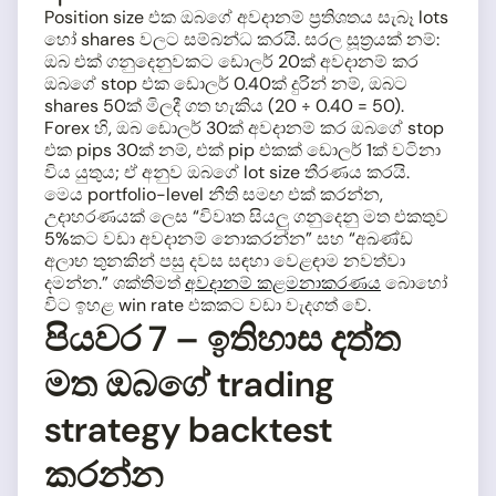
Position size එක ඔබගේ අවදානම් ප්‍රතිශතය සැබෑ lots
හෝ shares වලට සම්බන්ධ කරයි. සරල සූත්‍රයක් නම්:
ඔබ එක් ගනුදෙනුවකට ඩොලර් 20ක් අවදානම් කර
ඔබගේ stop එක ඩොලර් 0.40ක් දුරින් නම්, ඔබට
shares 50ක් මිලදී ගත හැකිය (20 ÷ 0.40 = 50).
Forex හි, ඔබ ඩොලර් 30ක් අවදානම් කර ඔබගේ stop
එක pips 30ක් නම්, එක් pip එකක් ඩොලර් 1ක් වටිනා
විය යුතුය; ඒ අනුව ඔබගේ lot size තීරණය කරයි.
මෙය portfolio-level නීති සමඟ එක් කරන්න,
උදාහරණයක් ලෙස “විවෘත සියලු ගනුදෙනු මත එකතුව
5%කට වඩා අවදානම් නොකරන්න” සහ “අඛණ්ඩ
අලාභ තුනකින් පසු දවස සඳහා වෙළඳාම නවත්වා
දමන්න.” ශක්තිමත්
අවදානම් කළමනාකරණය
බොහෝ
විට ඉහළ win rate එකකට වඩා වැදගත් වේ.
පියවර 7 – ඉතිහාස දත්ත
මත ඔබගේ trading
strategy backtest
කරන්න