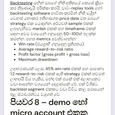
Backtesting
මඟින් ඔබගේ නීති අතීතයේ කෙසේ ක්‍රියා
කර තිබුණාදැයි පරීක්ෂා කරයි. චාට්-replay tools හෝ
backtesting software භාවිතා කරමින් නීති මැදින්
වෙනස් නොකර ඉතිහාසගත price data මත ඔබගේ
strategy එක යොදන්න. අර්ථවත් sample එකක්
ලබාගැනීමට market එකක් සහ timeframe එකක්
සඳහා අවම වශයෙන් ගනුදෙනු 50–100ක් ඉලක්ක
කරන්න. පහත metrics පවත්වාගන්න:
Win rate (ජයග්‍රාහී ගනුදෙනු ප්‍රතිශතය)
Average reward-to-risk ratio
Profit factor (gross profit ÷ gross loss)
Maximum drawdown
උදාහරණයක් ලෙස, 45% win rate එකක් සහ සාමාන්‍ය
1:2 reward-to-risk එකක් ඇති strategy එකක් තවමත්
ලාභදායී විය හැකිය, මන්ද එක් ජයක් එක් අලාභයකට
වඩා ආසන්න වශයෙන් දෙගුණයක් වේ. එක් විශිෂ්ට
backtest segment එකකට වඩා විවිධ කාල පරාසයන්
තුළ ස්ථාවරත්වය වැදගත් වේ.
පියවර 8 – demo හෝ
micro account එකක