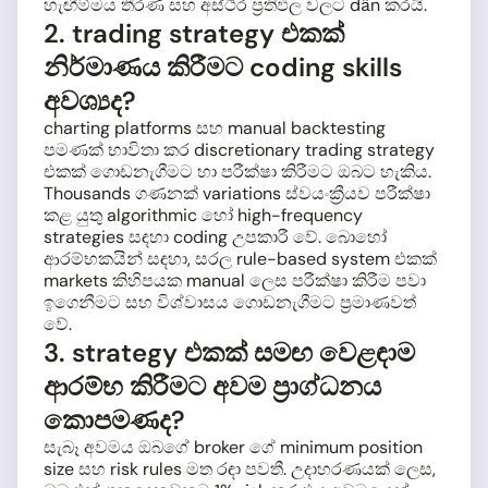
හැඟීම්මය තීරණ සහ අස්ථිර ප්‍රතිඵල වලට dẫn කරයි.
2. trading strategy එකක්
නිර්මාණය කිරීමට coding skills
අවශ්‍යද?
charting platforms සහ manual backtesting
පමණක් භාවිතා කර discretionary trading strategy
එකක් ගොඩනැගීමට හා පරීක්ෂා කිරීමට ඔබට හැකිය.
Thousands ගණනක් variations ස්වයංක්‍රීයව පරීක්ෂා
කළ යුතු algorithmic හෝ high-frequency
strategies සඳහා coding උපකාරී වේ. බොහෝ
ආරම්භකයින් සඳහා, සරල rule-based system එකක්
markets කිහිපයක manual ලෙස පරීක්ෂා කිරීම පවා
ඉගෙනීමට සහ විශ්වාසය ගොඩනැගීමට ප්‍රමාණවත්
වේ.
3. strategy එකක් සමඟ වෙළඳාම
ආරම්භ කිරීමට අවම ප්‍රාග්ධනය
කොපමණද?
සැබෑ අවමය ඔබගේ broker ගේ minimum position
size සහ risk rules මත රඳා පවතී. උදාහරණයක් ලෙස,