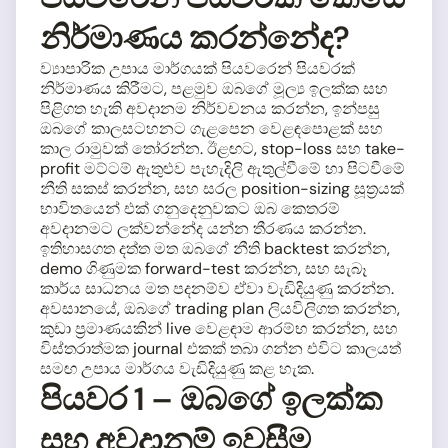
නිර්මාණය කරන්නේද?
ව්‍යාපාරික උපාය මාර්ගයක් පියවරෙන් පියවරක්
නිර්මාණය කිරීමට, පළමුව ඔබගේ මූල්‍ය ඉලක්ක සහ
පිළිගත හැකි අවදානම නිර්වචනය කරන්න, ඉන්පසු
ඔබගේ කාලසටහනට ගැළපෙන වෙළඳපොළක් සහ
කාල රාමුවක් තෝරන්න. ඊළඟට, stop-loss සහ take-
profit මට්ටම් ඇතුළුව පැහැදිලි ඇතුල්වීමේ හා පිටවීමේ
නීති සකස් කරන්න, සහ සරල position-sizing සූත්‍රයක්
භාවිතයෙන් එක් ගනුදෙනුවකට ඔබ කෙතරම්
අවදානමට ලක්වන්නේද යන්න තීරණය කරන්න.
ඉතිහාසගත දත්ත මත ඔබගේ නීති backtest කරන්න,
demo ගිණුමක forward-test කරන්න, සහ සැබෑ
කාර්ය සාධනය මත පදනම්ව ඒවා වැඩිදියුණු කරන්න.
අවසානයේ, ඔබගේ trading plan ලියවිලිගත කරන්න,
කුඩා ප්‍රමාණයකින් live වෙළඳාම ආරම්භ කරන්න, සහ
විස්තරාත්මක journal එකක් තබා ගන්න එවිට කාලයත්
සමඟ උපාය මාර්ගය වැඩිදියුණු කළ හැක.
පියවර 1 – ඔබගේ ඉලක්ක
සහ අවදානම් ඉවසීම