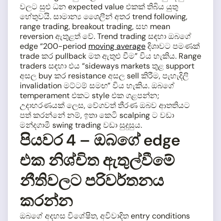
වලට සුළු ධන expected value එකක් තිබිය යුතු
හේතුවයි. සාමාන්‍ය ශෛලීන් අතර trend following,
range trading, breakout trading, සහ mean
reversion ඇතුළත් වේ. Trend trading සඳහා ඔබගේ
edge “200-period
moving average
දිශාවට පමණක්
trade කර pullback මත ඇතුළු වීම” විය හැකිය. Range
traders සඳහා එය “sideways markets තුළ support
අසල buy කර resistance අසල sell කිරීම, පැහැදිලි
invalidation මට්ටම් සමඟ” විය හැකිය. ඔබගේ
temperament එකට style එක ගළපන්න;
උදාහරණයක් ලෙස, වේගවත් තීරණ ඔබව ආතතියට
පත් කරන්නේ නම්, ඉතා කෙටි scalping ට වඩා
මන්දගාමී swing trading වඩා සුදුසුය.
පියවර 4 – ඔබගේ edge
එක නිශ්චිත ඇතුල්වීමේ
නීතිවලට පරිවර්තනය
කරන්න
ඔබගේ අදහස විශේෂිත, අවිවාදිත entry conditions