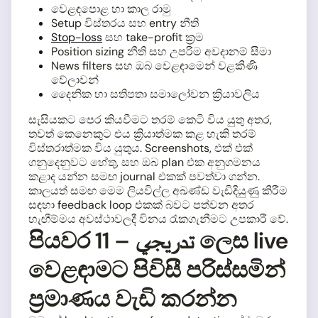
වෙළඳපොළ හා කාල රාමු
Setup විස්තරය සහ entry නීති
Stop-loss
සහ take-profit ක්‍රම
Position sizing නීති සහ උපරිම අවදානම් සීමා
News filters සහ ඔබ වෙළඳාමෙන් වළකිණි
වේලාවන්
දෛනික හා සතිපතා සමාලෝචන ක්‍රියාවලිය
සැසියකට පෙර කියවීමට තරම් කෙටි විය යුතු අතර,
තවත් කෙනෙකුට එය ක්‍රියාත්මක කළ හැකි තරම්
විස්තරාත්මක විය යුතුය. Screenshots, එක් එක්
ගනුදෙනුවට හේතු, සහ ඔබ plan එක අනුගමනය
කළාද යන්න සමඟ journal එකක් පවත්වා ගන්න.
කාලයත් සමඟ මෙම ලියවිල්ල අඛණ්ඩ වැඩිදියුණු කිරීම
සඳහා feedback loop එකක් බවට පත්වන අතර
හැඟීම්මය අවස්ථාවලදී විනය රැකගැනීමට උපකාරී වේ.
පියවර 11 – تدريجي ලෙස live
වෙළඳාමට පිවිසී පරිස්සමින්
ප්‍රමාණය වැඩි කරන්න