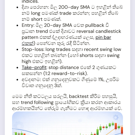
indices.
දිශා පෙරහන: මිල 200-day SMA ට ඉහළින් තිබේ
නම් long පමණක් trade කරන්න; පහළින් තිබේ
නම් short පමණක්.
Entry: මිල 20-day SMA වෙත pullback වී
ප්‍රධාන trend එකේ දිශාවට reversal candlestick
pattern එකක් (උදාහරණයක් ලෙස,
pin bar
එකක්
) පෙන්වන තුරු රැඳී සිටින්න.
Stop-loss: long trades සඳහා recent swing low
එකට පහළින් තබන්න (හෝ shorts සඳහා swing
high එකට ඉහළින්).
Take-profit
: stop distance එකේ 2 ගුණයකට
සකසන්න (1:2 reward-to-risk).
අවදානම: එක් ගනුදෙනුවකට ගිණුමේ 1%, උපරිම
විවෘත ගනුදෙනු 3ක්.
මෙම නීති කට්ටලය සරලයි, backtest කිරීම පහසුයි,
සහ trend following ප්‍රායෝගිකව ක්‍රියා කරන ආකාරය
ආරම්භකයින්ට තේරුම් ගැනීමට හොඳ ආරම්භයක් වේ.