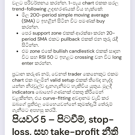
වලට පරිවර්තනය කරන්න. 1-පැය chart එකක සරල
trend-following උදාහරණයක් විය හැක්කේ:
මිල 200-period simple moving average
(SMA) ට ඉහළින් සිටින විට පමණක් buy
කරන්න.
පෙර support zone එකක් ආරක්ෂා කරන 20-
period SMA එකට pullback එකක් එන තුරු රැඳී
සිටින්න.
එම zone එකේ bullish candlestick එකක් සාදන
විට සහ RSI 50 ට ඉහළට crossing වන විට long
enter කරන්න.
ප්‍රධාන කරුණ නම්, වෙනත් trader කෙනෙකුට එකම
chart එක බලමින් valid setup එකක් තිබේද නැද්ද
යන්න නිරවුල්ව දැනගැනීමට හැකිවිය යුතුය. මුලදී
indicators බොහෝ ගණනක් එකතු කිරීමෙන්
වළකින්න, එය curve-fitting අවදානම වැඩි කර
ඔබගේ ප්‍රතිඵල මෙහෙයවන්නේ කුමක්දැයි තේරුම්
ගැනීමට අපහසු කරයි.
පියවර 5 – පිටවීම්, stop-
loss, සහ take-profit නීති