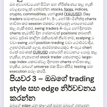
ඔබ අවබෝධයෙන් සිටින සහ නිරීක්ෂණය කළ හැකි
වෙළඳපොළක් තෝරන්න: stocks,
forex
, indices,
crypto, commodities, හෝ gold (
XAUUSD
). Day
traders සාමාන්‍යයෙන් 1-, 5-, හෝ 15-මිනිත්තු charts
භාවිතා කර session එකකට ගනුදෙනු බොහොමයක්
කළ හැකි අතර, swing traders 4-පැය හෝ දිනපතා
charts කැමතිවී දින ගණනාවක් positions තබාගනී.
ඔබට පූර්ණ කාලීන රැකියාවක් තිබේ නම්, scalping ට
වඩා swing හෝ position trading වඩා යථාර්ථවාදීය.
උදාහරණයක් ලෙස, ආරම්භකයෙකුට 4-පැය chart
එකේ පමණක්
EURUSD
කෙරෙහි අවධානය යොමු කළ
හැකිය, නැතහොත් stock trader කෙනෙකුට large-
cap index කොටස්වල දිනපතා charts භාවිතා කළ
හැකිය. ඔබගේ universe එක සීමා කිරීම testing සහ
execution සරල කරයි.
පියවර 3 – ඔබගේ trading
style සහ edge නිර්වචනය
කරන්න
ඔබගේ edge යනු කාලයත් සමඟ ඔබගේ ගනුදෙනු