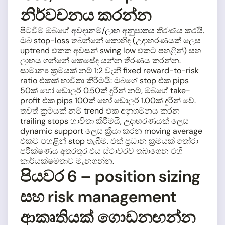
නිර්වචනය කරන්න
පිටවීම් ඔබගේ
අවදානම්/ලාභ අනුපාතය
තීරණය කරයි.
ඔබ stop-loss තබන්නේ කොහිද (උදාහරණයක් ලෙස
uptrend එකක අවසන් swing low එකට පහළින්) සහ
ලාභය ගන්නේ කෙසේද යන්න තීරණය කරන්න.
සාමාන්‍ය ක්‍රමයක් නම් 1:2 වැනි fixed reward-to-risk
ratio එකක් භාවිතා කිරීමයි: ඔබගේ stop එක pips
50ක් හෝ ඩොලර් 0.50ක් දුරින් නම්, ඔබගේ take-
profit එක pips 100ක් හෝ ඩොලර් 1.00ක් දුරින් වේ.
තවත් ක්‍රමයක් නම් trend එක අනුගමනය කරන
trailing stops භාවිතා කිරීමයි, උදාහරණයක් ලෙස
dynamic support ලෙස ක්‍රියා කරන moving average
එකට පහළින් stop තැබීම. එක් ප්‍රධාන ක්‍රමයක් තෝරා
පරීක්ෂණය අතරතුර එය ස්ථාවරව තබාගෙන එහි
කාර්යක්ෂමතාව මැනගන්න.
පියවර 6 – position sizing
සහ risk management
ආකෘතියක් ගොඩනඟන්න