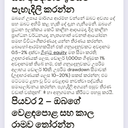
පැහැදිලි කරන්න
ඔබගේ උපාය මාර්ගය ආරම්භ වන්නේ ඔබට අවශ්‍ය දේ
සහ ඔබට අහිමි කළ හැකි දේ දැන ගැනීමෙනි. ඔබගේ
ප්‍රධාන ඉලක්කය කෙටි කාලීන ආදායමද, දිගු කාලීන
ප්‍රාග්ධන වර්ධනයද, නැතහොත් වෙනත් ආයෝජන
සමඟ විවිධාංගීකරණයද යන්න තීරණය කරන්න.
බොහෝ ආරම්භකයින් එක් ගනුදෙනුවකට අවදානම
0.5–2% දක්වා
ගිණුම් equity
මත සීමා කරති;
උදාහරණයක් ලෙස, ඩොලර් 1,000ක ගිණුමක 1%
අවදානමක් තිබේ නම්, එක් ගනුදෙනුවකට උපරිම
අලාභය ඩොලර් 10කි. උපරිම drawdown සීමාවක්
(උදාහරණයක් ලෙස 10–20%) සකස් කරන්න; එම
මට්ටමට ළඟා වූ විට වෙළඳාම නවත්වා පද්ධතිය
සමාලෝචනය කරන්න. පැහැදිලි අගයන් පසුව තීරණ
වඩාත් වස්තුනিষ্ঠ හා අනුගමනය කිරීමට පහසු කරයි.
පියවර 2 – ඔබගේ
වෙළඳපොළ සහ කාල
රාමුව තෝරන්න