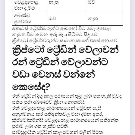
වෙළඳපොළ
නැත
ඔව්
වසා දැමීම
අඛණ්ඩ
ඔව්
නැත
ප්‍රවේශය
කොටස් ට්‍රේඩර්වරුන්ට බොහෝ විට වෙළඳපොළ
නැවත විවෘත වන තුරු බලා සිටීමට සිදු වේ.
ක්‍රිප්ටෝ ට්‍රේඩර්වරුන්ට සාමාන්‍යයෙන් එසේ නොවේ.
ක්‍රිප්ටෝ ට්‍රේඩින් වේලාවන්
රන් ට්‍රේඩින් වේලාවන්ට
වඩා වෙනස් වන්නේ
කෙසේද?
රන් ට්‍රේඩින්
දිගු කාල පරාසයන් තුළ ලබා ගත හැකි වුවද,
සතිය පුරා අඛණ්ඩව ක්‍රියා නොකරයි.
රන් වෙළඳපොළ සාමාන්‍යයෙන් ට්‍රේඩින් සැසි
අනුගමනය කර සතිඅන්තවල වසා දමන අතර,
ක්‍රිප්ටෝකර්න්සි වෙළඳපොළ සාමාන්‍යයෙන් සතිඅන්ත
පුරාම ලබා ගත හැකිව පවතී.
සාම්ප්‍රදායික ට්‍රේඩින් කාලසටහන් වලින් පිටත