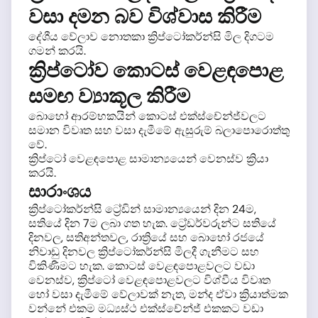
වසා දමන බව විශ්වාස කිරීම
දේශීය වේලාව නොතකා ක්‍රිප්ටෝකර්න්සි මිල දිගටම
ගමන් කරයි.
ක්‍රිප්ටෝව කොටස් වෙළඳපොළ
සමඟ ව්‍යාකූල කිරීම
බොහෝ ආරම්භකයින් කොටස් එක්ස්චේන්ජ්වලට
සමාන විවෘත සහ වසා දැමීමේ ඇසුරුම් බලාපොරොත්තු
වේ.
ක්‍රිප්ටෝ වෙළඳපොළ සාමාන්‍යයෙන් වෙනස්ව ක්‍රියා
කරයි.
සාරාංශය
ක්‍රිප්ටෝකර්න්සි ට්‍රේඩින් සාමාන්‍යයෙන් දින 24ම,
සතියේ දින 7ම ලබා ගත හැක. ට්‍රේඩර්වරුන්ට සතියේ
දිනවල, සතිඅන්තවල, රාත්‍රියේ සහ බොහෝ රජයේ
නිවාඩු දිනවල ක්‍රිප්ටෝකර්න්සි මිලදී ගැනීමට සහ
විකිණීමට හැක. කොටස් වෙළඳපොළවලට වඩා
වෙනස්ව, ක්‍රිප්ටෝ වෙළඳපොළවලට විශ්වීය විවෘත
හෝ වසා දැමීමේ වේලාවක් නැත, මන්ද ඒවා ක්‍රියාත්මක
වන්නේ එකම මධ්‍යස්ථ එක්ස්චේන්ජ් එකකට වඩා