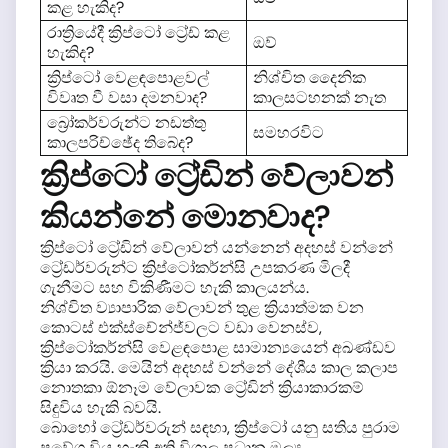
කළ හැකිද?
රාත්‍රියේදී ක්‍රිප්ටෝ ට්‍රේඩ් කළ
ඔව්
හැකිද?
ක්‍රිප්ටෝ වෙළඳපොළවල්
නිශ්චිත දෛනික
විවෘත වී වසා දමනවාද?
කාලසටහනක් නැත
බ්‍රෝකර්වරුන්ට නඩත්තු
සමහරවිට
කාලපරිච්ඡේද තිබේද?
ක්‍රිප්ටෝ ට්‍රේඩින් වේලාවන්
කියන්නේ මොනවාද?
ක්‍රිප්ටෝ ට්‍රේඩින් වේලාවන් යන්නෙන් අදහස් වන්නේ
ට්‍රේඩර්වරුන්ට ක්‍රිප්ටෝකර්න්සි උපකරණ මිලදී
ගැනීමට සහ විකිණීමට හැකි කාලයන්ය.
නිශ්චිත ව්‍යාපාරික වේලාවන් තුළ ක්‍රියාත්මක වන
කොටස් එක්ස්චේන්ජ්වලට වඩා වෙනස්ව,
ක්‍රිප්ටෝකර්න්සි වෙළඳපොළ සාමාන්‍යයෙන් අඛණ්ඩව
ක්‍රියා කරයි. මෙයින් අදහස් වන්නේ දේශීය කාල කලාප
නොතකා ඕනෑම වේලාවක ට්‍රේඩින් ක්‍රියාකාරකම්
සිදුවිය හැකි බවයි.
බොහෝ ට්‍රේඩර්වරුන් සඳහා, ක්‍රිප්ටෝ යනු සතිය පුරාම
ප්‍රවේශ විය හැකි අති විශාල
ප්‍රධාන මූල්‍ය