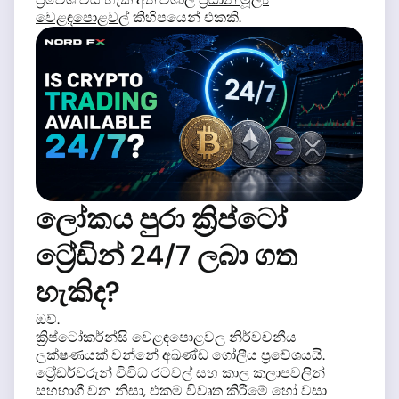
වෙළඳපොළවල්
කිහිපයෙන් එකකි.
ලෝකය පුරා ක්‍රිප්ටෝ
ට්‍රේඩින් 24/7 ලබා ගත
හැකිද?
ඔව්.
ක්‍රිප්ටෝකර්න්සි වෙළඳපොළවල නිර්වචනීය
ලක්ෂණයක් වන්නේ අඛණ්ඩ ගෝලීය ප්‍රවේශයයි.
ට්‍රේඩර්වරුන් විවිධ රටවල් සහ කාල කලාපවලින්
සහභාගී වන නිසා, එකම විවෘත කිරීමේ හෝ වසා