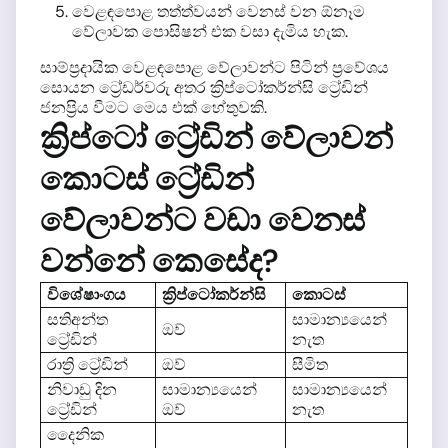
වෙළඳපොළ තත්ත්වයන් වෙනස් වන ඕනෑම
වේලාවක පොසිෂන් එක වසා දැමිය හැක.
සාම්ප්‍රදායික වෙළඳපොළ වේලාවන්ට පිටින් ප්‍රවේශය
සොයන ට්‍රේඩර්වරු අතර ක්‍රිප්ටෝකර්න්සි ට්‍රේඩින්
ජනප්‍රිය වීමට මෙය එක් හේතුවකි.
ක්‍රිප්ටෝ ට්‍රේඩින් වේලාවන්
කොටස් ට්‍රේඩින්
වේලාවන්ට වඩා වෙනස්
වන්නේ කෙසේද?
විශේෂාංගය
ක්‍රිප්ටෝකර්න්සි
කොටස්
සතිඅන්ත
සාමාන්‍යයෙන්
ඔව්
ට්‍රේඩින්
නැත
රාත්‍රි ට්‍රේඩින්
ඔව්
සීමිත
නිවාඩු දින
සාමාන්‍යයෙන්
සාමාන්‍යයෙන්
ට්‍රේඩින්
ඔව්
නැත
දෛනික