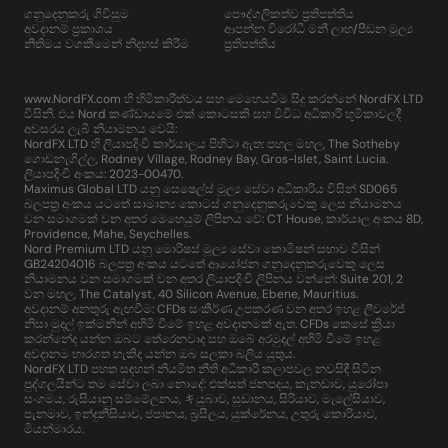
ගනුදෙනුකරු ගිවිසුම
පෞද්ගලිකත්ව ප්‍රතිපත්තිය
අවදානම් ප්‍රකාශය
ආපන්න විරෝධී මනී ලාභ/පීඩන මූල්‍ය
නීතිමය වගකීමෙන් නිදහස් කිරීම
ප්‍රතිපත්තිය
www.NordFX.com හි හිමිකාරීත්වය සහ මෙහෙයවීම සිදු කරන්නේ NordFX LTD
විසිනි. එය Nord කණ්ඩායමේ එක් කොටසකි සහ විවිධ අධිකාරි භූමිකාවලදී
අවසරය ලැබී නියාමනය වෙයි:
NordFX LTD හි ලියාපදිංචි කාර්යාලය පිහිටා ඇත: පහල මහල, The Sotheby
ගොඩනැගිල්ල, Rodney Village, Rodney Bay, Gros-Islet, Saint Lucia.
ලියාපදිංචි අංකය: 2023-00470.
Maximus Global LTD යනු සෙෂෙල්ස් මූල්‍ය සේවා අධිකාරිය විසින් SD065
බලපත්‍ර අංකය යටතේ සාමාන්‍ය කොටස් ගනුදෙනුකරුවෙකු ලෙස නියාමනය
වන සමාගමක් වන අතර මෙහෙයුම් ලිපිනය වේ: CT House, කාර්යාල අංකය 8D,
Providence, Mahe, Seychelles.
Nord Premium LTD යනු මොරිෂස් මූල්‍ය සේවා කොමිෂන් සභාව විසින්
GB24204016 බලපත්‍ර අංකය යටතේ ආයෝජන ගනුදෙනුකරුවෙකු ලෙස
නියාමනය වන සමාගමක් වන අතර ලියාපදිංචි ලිපිනය වන්නේ: Suite 201, 2
වන මහල, The Catalyst, 40 Silicon Avenue, Ebene, Mauritius.
අවදානම් අනතුරු ඇඟවීම: CFDs සංකීර්ණ උපකරණ වන අතර ඉහළ ලීවරේජ්
නිසා මුදල් ඉක්මනින් අහිමි වීමේ ඉහළ අවදානමක් ඇත. CFDs කෙසේ ක්‍රියා
කරන්නේද යන්න ඔබට තේරෙනවාද සහ ඔබේ අරමුදල් අහිමි වීමේ ඉහළ
අවදානම භාරගත හැකිද යන්න ඔබ සලකා බලිය යුතුය.
NordFX LTD පහත සඳහන් නියමිත නීති අධිකාරී කලාපවල නවසිඳී සිටින
පුද්ගලයින්ට තම සේවා ලබා නොදේ: එක්සත් ජනපදය, කැනඩාව, යුරෝපා
සංගමය, රුසියානු සම්මේලනය, キයුබාව, සුඩානය, සිරියාව, මැලේසියාව,
පැනමාව, ඉන්දුනීසියාව, ජපානය, බ්‍රසීලය, යුක්රේනය, උතුරු කොරියාව,
මියන්මාරය.