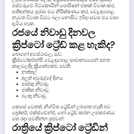
පස්වරුවේ බිට්කොයින් පොසිෂන් එකක් විවෘත කර,
සතිඅන්තය පුරාම එය නිරීක්ෂණය කර, වෙළඳපොළ
නැවත විවෘත වීමට බලා නොසිට ඉරිදා සවස එය වසා
දැමිය හැක.
රජයේ නිවාඩු දිනවල
ක්‍රිප්ටෝ ට්‍රේඩ් කළ හැකිද?
බොහෝ අවස්ථාවල, ඔව්.
ක්‍රිප්ටෝකර්න්සි වෙළඳපොළ සාමාන්‍යයෙන් පහත
කාලවලදීද ක්‍රියාත්මකව පවතී:
නත්තල්
අලුත් අවුරුද්දේ දිනය
පාස්කු නිවාඩු
ජාතික නිවාඩු
බැංකු නිවාඩු
කෙසේ වෙතත්, නිශ්චිත ට්‍රේඩින් ලබාගත හැකි බව
බ්‍රෝකර්, එක්ස්චේන්ජ්, හෝ ට්‍රේඩ් කරන උපකරණය
මත රඳා පවතින්න පුළුවන්.
රාත්‍රියේ ක්‍රිප්ටෝ ට්‍රේඩින්