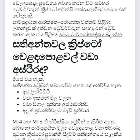
වෙළඳපොළ ප්‍රවේශය අවශ්‍ය කරන විට සමහර
ට්‍රේඩර්වරුන් ක්‍රිප්ටෝකර්න්සි තෝරාගැනීමට මෙය එක්
හේතුවකි.
සාම්ප්‍රදායික ආරක්ෂිත-පරායත්ත වත්කම් පිළිබඳ
උනන්දුවක් දක්වන ට්‍රේඩර්වරුන් සඳහා, රන් ට්‍රේඩ්
කරන ආකාරය පිළිබඳ
මෙම මාර්ගෝපදේශය බලන්න
.
සතිඅන්තවල ක්‍රිප්ටෝ
වෙළඳපොළවල් වඩා
අස්ථිරද?
එසේ විය හැක.
සතිඅන්ත ට්‍රේඩින් සමහරවිට පහත දේ අත්විඳිය හැක:
අඩු ලික්විඩිටි
වඩා ඉක්මන් මිල චලන
වඩා විශාල ප්‍රතිශත අස්ථාවරත්ව
අලුත් ප්‍රවෘත්තිවලට වැඩි ප්‍රතිචාර
MT4 සහ MT5 හි නිරීක්ෂිත ට්‍රේඩින් හැසිරීම් අනුව,
බොහෝ සාම්ප්‍රදායික මූල්‍ය වෙළඳපොළ වසා තිබුණද
ප්‍රධාන ක්‍රිප්ටෝ ප්‍රවෘත්ති සිදුවීම් සතිඅන්තයේ සැලකිය