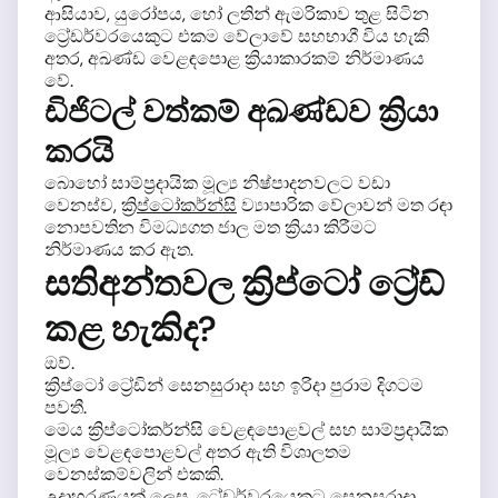
ආසියාව, යුරෝපය, හෝ ලතින් ඇමරිකාව තුළ සිටින
ට්‍රේඩර්වරයෙකුට එකම වේලාවේ සහභාගී විය හැකි
අතර, අඛණ්ඩ වෙළඳපොළ ක්‍රියාකාරකම් නිර්මාණය
වේ.
ඩිජිටල් වත්කම් අඛණ්ඩව ක්‍රියා
කරයි
බොහෝ සාම්ප්‍රදායික මූල්‍ය නිෂ්පාදනවලට වඩා
වෙනස්ව,
ක්‍රිප්ටෝකර්න්සි
ව්‍යාපාරික වේලාවන් මත රඳා
නොපවතින විමධ්‍යගත ජාල මත ක්‍රියා කිරීමට
නිර්මාණය කර ඇත.
සතිඅන්තවල ක්‍රිප්ටෝ ට්‍රේඩ්
කළ හැකිද?
ඔව්.
ක්‍රිප්ටෝ ට්‍රේඩින් සෙනසුරාදා සහ ඉරිදා පුරාම දිගටම
පවතී.
මෙය ක්‍රිප්ටෝකර්න්සි වෙළඳපොළවල් සහ සාම්ප්‍රදායික
මූල්‍ය වෙළඳපොළවල් අතර ඇති විශාලතම
වෙනස්කම්වලින් එකකි.
උදාහරණයක් ලෙස, ට්‍රේඩර්වරයෙකුට සෙනසුරාදා