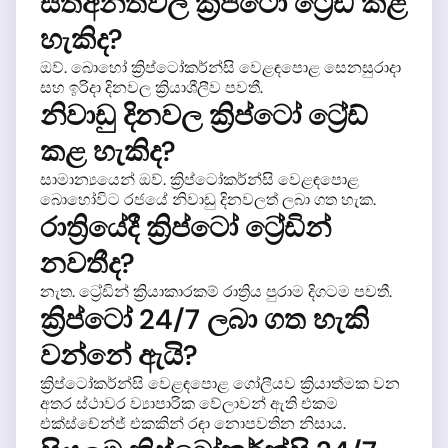
සතිඅන්තවල ක්‍රිප්ටෝ ට්‍රේඩ් කළ
හැකිද?
ඔව්. බොහෝ ක්‍රිප්ටෝකර්න්සි වෙළඳපොළ සෙනසුරාදා
සහ ඉරිදා දිනවල ක්‍රියාශීලීව පවතී.
නිවාඩු දිනවල ක්‍රිප්ටෝ ට්‍රේඩ්
කළ හැකිද?
සාමාන්‍යයෙන් ඔව්. ක්‍රිප්ටෝකර්න්සි වෙළඳපොළ
බොහෝවිට රජයේ නිවාඩු දිනවලත් ලබා ගත හැක.
රාත්‍රියේදී ක්‍රිප්ටෝ ට්‍රේඩින්
නවතීද?
නැත. ට්‍රේඩින් ක්‍රියාකාරකම් රාත්‍රිය පුරාම දිගටම පවතී.
ක්‍රිප්ටෝ 24/7 ලබා ගත හැකි
වන්නේ ඇයි?
ක්‍රිප්ටෝකර්න්සි වෙළඳපොළ ගෝලීයව ක්‍රියාත්මක වන
අතර ස්ථාවර ව්‍යාපාරික වේලාවන් ඇති එකම
එක්ස්චේන්ජ් එකකින් රඳා නොපවතින නිසාය.