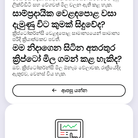
ලික්විඩිටි සහ වේගවත් මිල චලන ඇති කළ හැක.
සාම්ප්‍රදායික වෙළඳපොළ වසා
දැමුණු විට කුමක් සිදුවේද?
ක්‍රිප්ටෝකර්න්සි වෙළඳපොළ සාමාන්‍යයෙන් සාමාන්‍ය
පරිදි ක්‍රියාත්මකව පවතී.
මම නිදාගෙන සිටින අතරතුර
ක්‍රිප්ටෝ මිල ගමන් කළ හැකිද?
ඔව්. ක්‍රිප්ටෝකර්න්සි මිල ඕනෑම වේලාවක, රාත්‍රියේදීද
ඇතුළුව, වෙනස් විය හැක.
ආපසු යන්න