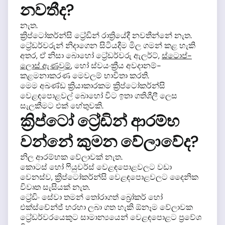
නවතීද?
නැත.
ක්‍රිප්ටෝකර්න්සි ට්‍රේඩින් රාත්‍රියේදී නවතීන්නේ නැත.
ට්‍රේඩර්වරුන් නිදාගෙන සිටියදීම මිල ගමන් කළ හැකි
අතර, ඒ නිසා බොහෝ ට්‍රේඩර්වරු ඇලර්ට්,
ස්ටොප්-
ලොස් ඇණවුම්
, හෝ ස්වයංක්‍රීය අවදානම්-
කළමනාකරණ මෙවලම් භාවිතා කරති.
මෙම අඛණ්ඩ ක්‍රියාකාරකම ක්‍රිප්ටෝකර්න්සි
වෙළඳපොළවල් බොහෝ විට ඉතා ගතිශීලී ලෙස
සැලකීමට එක් හේතුවකි.
ක්‍රිප්ටෝ ට්‍රේඩින් ආරම්භ
වන්නේ කුමන වේලාවේද?
නිල ආරම්භක වේලාවක් නැත.
කොටස් හෝ ෆියුචර්ස් වෙළඳපොළවලට වඩා
වෙනස්ව, ක්‍රිප්ටෝකර්න්සි වෙළඳපොළවලට දෛනික
විවෘත සැසියක් නැත.
ට්‍රේඩිං සේවා තමන් තෝරාගත් බ්‍රෝකර් හෝ
එක්ස්චේන්ජ් හරහා ලබා ගත හැකි ඕනෑම වේලාවක
ට්‍රේඩර්වරයෙකුට සාමාන්‍යයෙන් වෙළඳපොළට ප්‍රවේශ