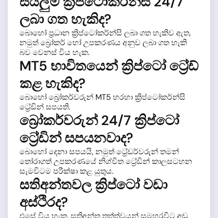
සියලුම ක්‍රිප්ටෝකර්න්සි 24/7
ලබා ගත හැකිද?
බොහෝ ප්‍රධාන ක්‍රිප්ටෝකර්න්සි ලබා ගත හැකිව ඇත,
නමුත් බ්‍රෝකර් හෝ උපකරණය අනුව ලබා ගත හැකි
බව වෙනස් විය හැක.
MT5 භාවිතයෙන් ක්‍රිප්ටෝ ට්‍රේඩ්
කළ හැකිද?
බොහෝ බ්‍රෝකර්වරුන් MT5 හරහා ක්‍රිප්ටෝකර්න්සි
ට්‍රේඩින් සපයති.
බ්‍රෝකර්වරුන් 24/7 ක්‍රිප්ටෝ
ට්‍රේඩින් සපයනවාද?
බොහෝ දෙනා සපයයි, නමුත් ට්‍රේඩර්වරුන් තමන්
තෝරාගත් උපකරණයේ නිශ්චිත ට්‍රේඩින් කාලසටහන
සැමවිටම පරීක්ෂා කළ යුතුය.
සතිඅන්තවල ක්‍රිප්ටෝ වඩා
අස්ථිරද?
එසේ විය හැක. සතිඅන්ත තත්ත්වයන් සමහරවිට අඩු