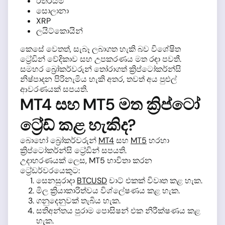
ඊතීරියම්
සොලානා
XRP
ලයිට්කොයින්
කෙසේ වෙතත්, සැබෑ ලබාගත හැකි බව විශේෂිත
ට්‍රේඩින් වේදිකාව සහ උපකරණය මත රඳා පවතී.
සමහර බ්‍රෝකර්වරුන් තෝරාගත් ක්‍රිප්ටෝකර්න්සි
නිෂ්පාදන පිරිනැමිය හැකි අතර, තවත් අය පුළුල්
ආවරණයක් සපයති.
MT4 සහ MT5 මත ක්‍රිප්ටෝ
ට්‍රේඩ් කළ හැකිද?
බොහෝ බ්‍රෝකර්වරුන්
MT4
සහ
MT5
හරහා
ක්‍රිප්ටෝකර්න්සි ට්‍රේඩින් සපයති.
උදාහරණයක් ලෙස, MT5 භාවිතා කරන
ට්‍රේඩර්වරයෙකුට:
සෙනසුරාදා
BTCUSD
චාට් එකක් විවෘත කළ හැක.
මිල ක්‍රියාකාරිත්වය විශ්ලේෂණය කළ හැක.
ගනුදෙනුවක් තැබිය හැක.
සතිඅන්තය පුරාම පොසිෂන් එක නිරීක්ෂණය කළ
හැක.