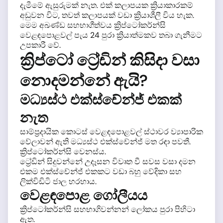
දැමීමේ ඇසුරුමක් නැත. එක් කලාපයක ක්‍රියාකාරකම්
අඩුවන විට, තවත් කලාපයක් වඩා ක්‍රියාශීලී විය හැක.
මෙම අඛණ්ඩ සහභාගීත්වය ක්‍රිප්ටෝකර්න්සි
වෙළඳපොළවල් පැය 24 පුරා ක්‍රියාත්මකව තබා ගැනීමට
උපකාරී වේ.
ක්‍රිප්ටෝ ට්‍රේඩින් කිසිදා වසා
නොදමන්නේ ඇයි?
මධ්‍යස්ථ එක්ස්චේන්ජ් එකක්
නැත
සාම්ප්‍රදායික කොටස් වෙළඳපොළවල් ස්ථාවර ව්‍යාපාරික
වේලාවන් ඇති මධ්‍යස්ථ එක්ස්චේන්ජ් මත රඳා පවතී.
ක්‍රිප්ටෝකර්න්සි වෙනස්ය.
ට්‍රේඩින් සිදුවන්නේ උදෑසන විවෘත වී සවස වසා දමන
එකම එක්ස්චේන්ජ් එකකට වඩා බහු වේදිකා සහ
ලික්විඩිටි ජාල හරහාය.
වෙළඳපොළ ගෝලීයය
ක්‍රිප්ටෝකර්න්සි සහභාගිවන්නන් ලෝකය පුරා පිහිටා
ඇත.