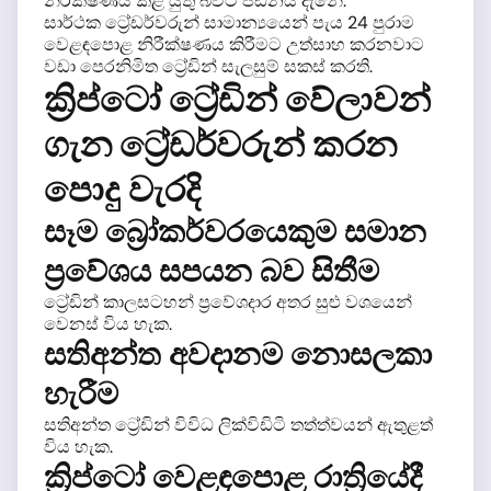
නිරීක්ෂණය කළ යුතු බවට පීඩනය දැනේ.
සාර්ථක ට්‍රේඩර්වරුන් සාමාන්‍යයෙන් පැය 24 පුරාම
වෙළඳපොළ නිරීක්ෂණය කිරීමට උත්සාහ කරනවාට
වඩා පෙරනිමිත ට්‍රේඩින් සැලසුම් සකස් කරති.
ක්‍රිප්ටෝ ට්‍රේඩින් වේලාවන්
ගැන ට්‍රේඩර්වරුන් කරන
පොදු වැරදි
සෑම බ්‍රෝකර්වරයෙකුම සමාන
ප්‍රවේශය සපයන බව සිතීම
ට්‍රේඩින් කාලසටහන් ප්‍රවේශදාර අතර සුළු වශයෙන්
වෙනස් විය හැක.
සතිඅන්ත අවදානම නොසලකා
හැරීම
සතිඅන්ත ට්‍රේඩින් විවිධ ලික්විඩිටි තත්ත්වයන් ඇතුළත්
විය හැක.
ක්‍රිප්ටෝ වෙළඳපොළ රාත්‍රියේදී