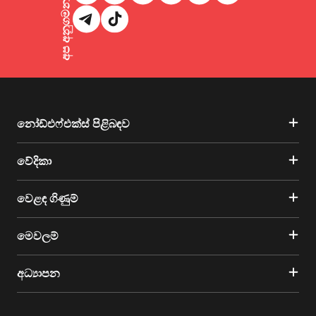
අප අනුගමනය කරන්න
නෝඩ්එෆ්එක්ස් පිළිබඳව
වේදිකා
වෙළඳ ගිණුම්
මෙවලම්
අධ්‍යාපන