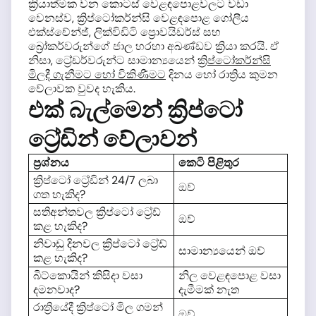
ක්‍රියාත්මක වන කොටස් වෙළඳපොළවලට වඩා
වෙනස්ව, ක්‍රිප්ටෝකර්න්සි වෙළඳපොළ ගෝලීය
එක්ස්චේන්ජ්, ලික්විඩිටි ප්‍රොවයිඩර්ස් සහ
බ්‍රෝකර්වරුන්ගේ ජාල හරහා අඛණ්ඩව ක්‍රියා කරයි. ඒ
නිසා, ට්‍රේඩර්වරුන්ට සාමාන්‍යයෙන්
ක්‍රිප්ටෝකර්න්සි
මිලදී ගැනීමට හෝ විකිණීමට
දිනය හෝ රාත්‍රිය කුමන
වේලාවක වුවද හැකිය.
එක් බැල්මෙන් ක්‍රිප්ටෝ
ට්‍රේඩින් වේලාවන්
ප්‍රශ්නය
කෙටි පිළිතුර
ක්‍රිප්ටෝ ට්‍රේඩින් 24/7 ලබා
ඔව්
ගත හැකිද?
සතිඅන්තවල ක්‍රිප්ටෝ ට්‍රේඩ්
ඔව්
කළ හැකිද?
නිවාඩු දිනවල ක්‍රිප්ටෝ ට්‍රේඩ්
සාමාන්‍යයෙන් ඔව්
කළ හැකිද?
බිට්කොයින් කිසිදා වසා
නිල වෙළඳපොළ වසා
දමනවාද?
දැමීමක් නැත
රාත්‍රියේදී ක්‍රිප්ටෝ මිල ගමන්
ඔව්