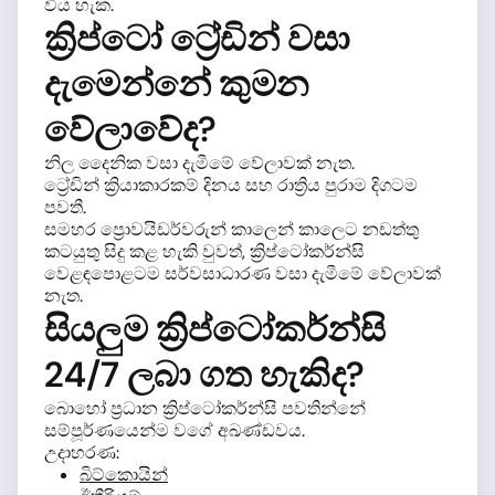
විය හැක.
ක්‍රිප්ටෝ ට්‍රේඩින් වසා
දැමෙන්නේ කුමන
වේලාවේද?
නිල දෛනික වසා දැමීමේ වේලාවක් නැත.
ට්‍රේඩින් ක්‍රියාකාරකම් දිනය සහ රාත්‍රිය පුරාම දිගටම
පවතී.
සමහර ප්‍රොවයිඩර්වරුන් කාලෙන් කාලෙට නඩත්තු
කටයුතු සිදු කළ හැකි වුවත්, ක්‍රිප්ටෝකර්න්සි
වෙළඳපොළටම සර්වසාධාරණ වසා දැමීමේ වේලාවක්
නැත.
සියලුම ක්‍රිප්ටෝකර්න්සි
24/7 ලබා ගත හැකිද?
බොහෝ ප්‍රධාන ක්‍රිප්ටෝකර්න්සි පවතින්නේ
සම්පූර්ණයෙන්ම වගේ අඛණ්ඩවය.
උදාහරණ:
බිට්කොයින්