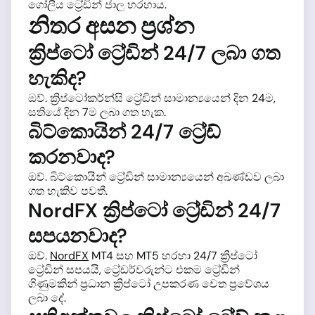
ගෝලීය ට්‍රේඩින් ජාල හරහාය.
නිතර අසන ප්‍රශ්න
ක්‍රිප්ටෝ ට්‍රේඩින් 24/7 ලබා ගත
හැකිද?
ඔව්. ක්‍රිප්ටෝකර්න්සි ට්‍රේඩින් සාමාන්‍යයෙන් දින 24ම,
සතියේ දින 7ම ලබා ගත හැක.
බිට්කොයින් 24/7 ට්‍රේඩ්
කරනවාද?
ඔව්. බිට්කොයින් ට්‍රේඩින් සාමාන්‍යයෙන් අඛණ්ඩව ලබා
ගත හැකිව පවතී.
NordFX ක්‍රිප්ටෝ ට්‍රේඩින් 24/7
සපයනවාද?
ඔව්.
NordFX
MT4 සහ MT5 හරහා 24/7 ක්‍රිප්ටෝ
ට්‍රේඩින් සපයයි, ට්‍රේඩර්වරුන්ට එකම ට්‍රේඩින්
ගිණුමකින් ප්‍රධාන ක්‍රිප්ටෝ උපකරණ වෙත ප්‍රවේශය
ලබා දේ.