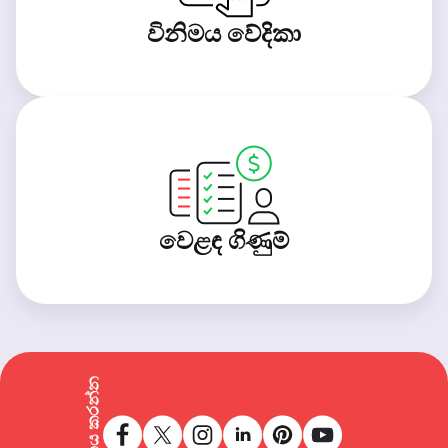
විනිමය වේදිකා
වෙළඳ ගිණුම්