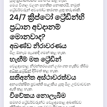
යුතු ක්‍රියාකාරකම් ජනනය කළ හැක.
මෙය විශාල චලන සහතික නොකරයි, නමුත්
ට්‍රේඩර්වරුන් අවබෝධ කරගත යුතු කරුණකි.
24/7 ක්‍රිප්ටෝ ට්‍රේඩින්හි
ප්‍රධාන අවදානම්
මොනවාද?
අඛණ්ඩ නිරාවරණය
මිල ඕනෑම පැයකදී ගමන් කළ හැක.
හැඟීම් මත ට්‍රේඩින්
වෙළඳපොළ නිරන්තරයෙන් ලබා ගත හැකිව තිබීම
අධික ට්‍රේඩින්
දිරිමත් කළ හැක.
සතිඅන්ත අස්ථාවරත්වය
අනපේක්ෂිත ප්‍රවෘත්ති සැලකිය යුතු මිල උච්චාවචන
ඇති කළ හැක.
විවේකය නොලැබීම
සමහර ට්‍රේඩර්වරුන්ට වෙළඳපොළ අඛණ්ඩව