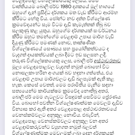
වෙළඳපොළ විශ්ලේෂකයෙකු ලෙසයි. මෙම
වෘත්තියයම බොලිංජර්ව 1980 දශකයේ මුල් භාගයේ
ඔහුගේ දැන් ප්‍රසිද්ධ දර්ශකය මත වැඩ කිරීමට ආරම්භ
කිරීමට හේතු විය. ජෝන්ට නව දත්ත විශ්ලේෂණ
ක්‍රමවේදයන්ට සෑම විටම දැඩි කැමැත්තක් තිබූ බව
සලකුණු කළ යුතුය. ඔහුගේම දර්ශකයක් සංවර්ධනය
කිරීම ඔහුට තමන්ගේම වෙළඳාම් උපාය මාර්ග වැඩි
දියුණු කිරීමට පමණක් නොව, තාක්ෂණික
විශ්ලේෂණයේ සෞඛ්‍යය සහ ප්‍රයෝගිකත්වයට ද
වැදගත් දායකත්වයක් ලබා දීමට ඉඩ සලසන ලදී.
තරුණ විශ්ලේෂකයෙකු ලෙස, බොලිංජර්
අස්ථාවරතාව
මූල්‍ය වෙළඳපොළවල වැදගත් නමුත් බොහෝ විට
නොසලකා හරින අංගයක් බව හඳුනා ගත්තේය, එය
වෙළඳාම් උපාය මාර්ගවලට දැඩි බලපෑමක් ඇති කළ
හැක. කෙසේ වෙතත්, මෙම පරාමිතිය මැනීම සඳහා
සත්‍යයෙන්ම කාර්යක්ෂම ක්‍රමවේද නොතිබූ අතර,
බොලිංජර් මෙම ගැටලුවට විසඳුමක් සෙවීමට ප්‍රේරණය
විය. බොහෝ පවතින විශ්ලේෂණාත්මක මෙවලම් දැඩිව
වින්‍යාස කර ඇති අතර වෙළඳපොළ අස්ථාවරතාවයේ
වෙනස්කම්වලට අනුකූල නොවීය. එබැවින්,
වෙළඳපොළ වෙනස්කම්වලට අනුකූල වන අතර
වෙළඳාම්කරුවන්ට ව්‍යුහගත නමුත් බලවත්
විශ්ලේෂණාත්මක මෙවලමක් ලබා දෙන දර්ශකයක්