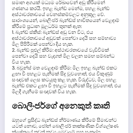
සමාන අගයක් මධ්‍යම රේඛාවෙන් අඩු කිරීමෙන්
ගණනය කරයි. ඉහළ බැන්ඩ් මෙන්ම, පහළ බැන්ඩ්
අස්ථාවරතාවයේ වෙනස්කම්වලට අනුකූල වේ.
සාරාංශයෙන්, බොලිංජර් බැන්ඩ්ස් භාවිතයෙන් වෙළඳාම්
කිරීමේ ප්‍රධාන මූලධර්ම තුනක් ඇත:
1. බැන්ඩ් ස්කීස්: බැන්ඩ්ස් අඩු වන විට, එය
අස්ථාවරතාවයේ අඩුවක් පෙන්වා දෙයි සහ සම්භාව්‍ය
මිල පිපිරීමක් පෙන්වා දිය හැක.
2. බැන්ඩ් පුළුල් කිරීම: අස්ථාවරතාවයේ වැඩිවීමක්
පෙන්වා දෙයි සහ වැදගත් මිල චලන සමඟ සම්බන්ධ
විය හැක.
3. බවුන්ස් මත වෙළඳාම් කිරීම: මිල ඉහළ බැන්ඩ් එකට
ළඟා වී පහළට පැනීමක් සිදු වුවහොත්, එය විකුණුම්
සංඥාවක් ලෙස කටයුතු කළ හැක. විරුද්ධව, මිල පහළ
බැන්ඩ් එකට ළඟා වී ඉහළට පැනීමක් සිදු වුවහොත්, එය
මිලදී ගැනීමේ සංඥාවක් විය හැක.
බොලිංජර්ගේ අනෙකුත් කෘති
ඔහුගේ ප්‍රසිද්ධ බැන්ඩ්ස් නිර්මාණය කිරීමේ සීමාවන්ට
යටත් නොව, ජෝන් බොලිංජර් තාක්ෂණික විශ්ලේෂණ
ක්ෂේත්‍රයේ තවත් නව්‍ය මෙවලම් සහ සංකල්ප