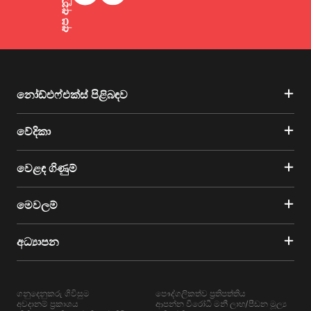
නෝඩ්එෆ්එක්ස් පිළිබඳව
වේදිකා
වෙළඳ ගිණුම්
මෙවලම්
අධ්‍යාපන
ගනුදෙනුකරු ගිවිසුම
පෞද්ගලිකත්ව ප්‍රතිපත්තිය
අවදානම් ප්‍රකාශය
ආපන්න විරෝධී මනී ලාභ/පීඩන මූල්‍ය