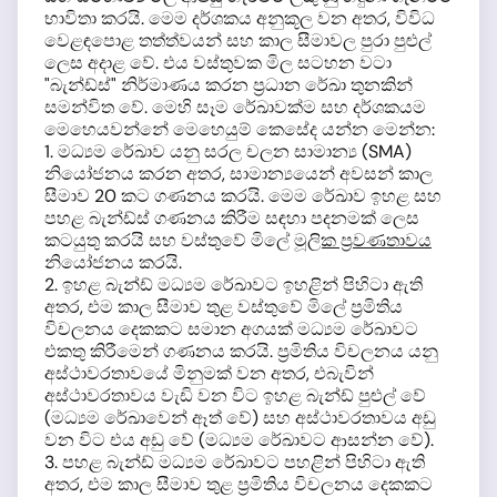
භාවිතා කරයි. මෙම දර්ශකය අනුකූල වන අතර, විවිධ
වෙළඳපොළ තත්ත්වයන් සහ කාල සීමාවල පුරා පුළුල්
ලෙස අදාළ වේ. එය වස්තුවක මිල සටහන වටා
"බැන්ඩ්ස්" නිර්මාණය කරන ප්‍රධාන රේඛා තුනකින්
සමන්විත වේ. මෙහි සෑම රේඛාවක්ම සහ දර්ශකයම
මෙහෙයවන්නේ මෙහෙයුම් කෙසේද යන්න මෙන්න:
1. මධ්‍යම රේඛාව යනු සරල චලන සාමාන්‍ය (SMA)
නියෝජනය කරන අතර, සාමාන්‍යයෙන් අවසන් කාල
සීමාව 20 කට ගණනය කරයි. මෙම රේඛාව ඉහළ සහ
පහළ බැන්ඩ්ස් ගණනය කිරීම සඳහා පදනමක් ලෙස
කටයුතු කරයි සහ වස්තුවේ මිලේ
මූලික ප්‍රවණතාවය
නියෝජනය කරයි.
2. ඉහළ බැන්ඩ් මධ්‍යම රේඛාවට ඉහළින් පිහිටා ඇති
අතර, එම කාල සීමාව තුළ වස්තුවේ මිලේ ප්‍රමිතිය
විචලනය දෙකකට සමාන අගයක් මධ්‍යම රේඛාවට
එකතු කිරීමෙන් ගණනය කරයි. ප්‍රමිතිය විචලනය යනු
අස්ථාවරතාවයේ මිනුමක් වන අතර, එබැවින්
අස්ථාවරතාවය වැඩි වන විට ඉහළ බැන්ඩ් පුළුල් වේ
(මධ්‍යම රේඛාවෙන් ඈත් වේ) සහ අස්ථාවරතාවය අඩු
වන විට එය අඩු වේ (මධ්‍යම රේඛාවට ආසන්න වේ).
3. පහළ බැන්ඩ් මධ්‍යම රේඛාවට පහළින් පිහිටා ඇති
අතර, එම කාල සීමාව තුළ ප්‍රමිතිය විචලනය දෙකකට