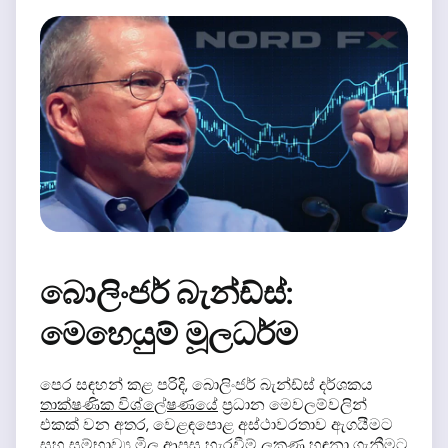
බොලිංජර් බැන්ඩ්ස්:
මෙහෙයුම් මූලධර්ම
පෙර සඳහන් කළ පරිදි, බොලිංජර් බැන්ඩ්ස් දර්ශකය
තාක්ෂණික විශ්ලේෂණයේ
ප්‍රධාන මෙවලම්වලින්
එකක් වන අතර, වෙළඳපොළ අස්ථාවරතාව ඇගයීමට
සහ සම්භාව්‍ය මිල ආපසු හැරවීම් ලකුණු හඳුනා ගැනීමට