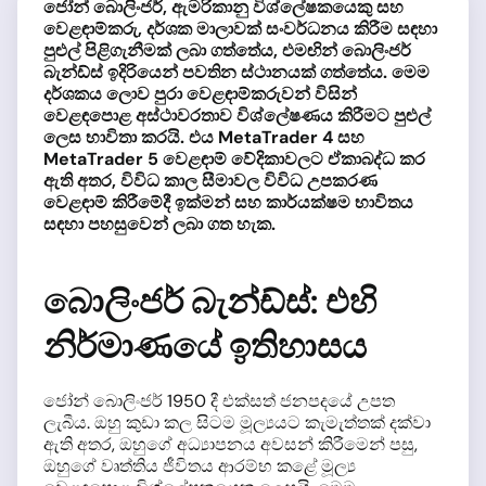
ජෝන් බොලිංජර්, ඇමරිකානු විශ්ලේෂකයෙකු සහ
වෙළඳාම්කරු, දර්ශක මාලාවක් සංවර්ධනය කිරීම සඳහා
පුළුල් පිළිගැනීමක් ලබා ගත්තේය, එමඟින් බොලිංජර්
බැන්ඩ්ස් ඉදිරියෙන් පවතින ස්ථානයක් ගත්තේය. මෙම
දර්ශකය ලොව පුරා වෙළඳාම්කරුවන් විසින්
වෙළඳපොළ අස්ථාවරතාව විශ්ලේෂණය කිරීමට පුළුල්
ලෙස භාවිතා කරයි. එය MetaTrader 4 සහ
MetaTrader 5 වෙළඳාම් වේදිකාවලට ඒකාබද්ධ කර
ඇති අතර, විවිධ කාල සීමාවල විවිධ උපකරණ
වෙළඳාම් කිරීමේදී ඉක්මන් සහ කාර්යක්ෂම භාවිතය
සඳහා පහසුවෙන් ලබා ගත හැක.
බොලිංජර් බැන්ඩ්ස්: එහි
නිර්මාණයේ ඉතිහාසය
ජෝන් බොලිංජර් 1950 දී එක්සත් ජනපදයේ උපත
ලැබීය. ඔහු කුඩා කල සිටම මූල්‍යයට කැමැත්තක් දක්වා
ඇති අතර, ඔහුගේ අධ්‍යාපනය අවසන් කිරීමෙන් පසු,
ඔහුගේ වෘත්තිය ජීවිතය ආරම්භ කළේ මූල්‍ය