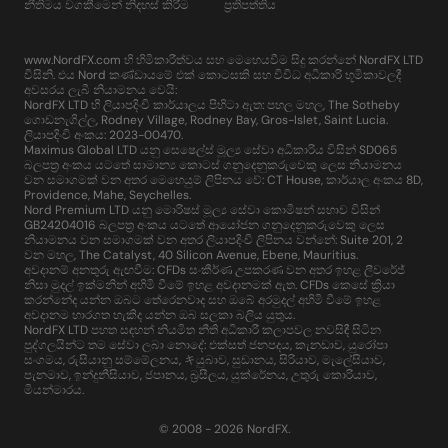
නීතිමය වගකීමෙන් නිදහස් කිරීම
ප්‍රතිපත්තිය
www.NordFX.com හි හිමිකාරීත්වය සහ මෙහෙයවීම සිදු කරන්නේ NordFX LTD
විසිනි. එය Nord කණ්ඩායමේ එක් කොටසකි සහ විවිධ අධිකාරි භූමිකාවලදී
අවසරය ලැබී නියාමනය වෙයි:
NordFX LTD හි ලියාපදිංචි කාර්යාලය පිහිටා ඇත: පහල මහල, The Sotheby
ගොඩනැගිල්ල, Rodney Village, Rodney Bay, Gros-Islet, Saint Lucia.
ලියාපදිංචි අංකය: 2023-00470.
Maximus Global LTD යනු සෙෂෙල්ස් මූල්‍ය සේවා අධිකාරිය විසින් SD065
බලපත්‍ර අංකය යටතේ සාමාන්‍ය කොටස් ගනුදෙනුකරුවෙකු ලෙස නියාමනය
වන සමාගමක් වන අතර මෙහෙයුම් ලිපිනය වේ: CT House, කාර්යාල අංකය 8D,
Providence, Mahe, Seychelles.
Nord Premium LTD යනු මොරිෂස් මූල්‍ය සේවා කොමිෂන් සභාව විසින්
GB24204016 බලපත්‍ර අංකය යටතේ ආයෝජන ගනුදෙනුකරුවෙකු ලෙස
නියාමනය වන සමාගමක් වන අතර ලියාපදිංචි ලිපිනය වන්නේ: Suite 201, 2
වන මහල, The Catalyst, 40 Silicon Avenue, Ebene, Mauritius.
අවදානම් අනතුරු ඇඟවීම: CFDs සංකීර්ණ උපකරණ වන අතර ඉහළ ලීවරේජ්
නිසා මුදල් ඉක්මනින් අහිමි වීමේ ඉහළ අවදානමක් ඇත. CFDs කෙසේ ක්‍රියා
කරන්නේද යන්න ඔබට තේරෙනවාද සහ ඔබේ අරමුදල් අහිමි වීමේ ඉහළ
අවදානම භාරගත හැකිද යන්න ඔබ සලකා බලිය යුතුය.
NordFX LTD පහත සඳහන් නියමිත නීති අධිකාරී කලාපවල නවසිඳී සිටින
පුද්ගලයින්ට තම සේවා ලබා නොදේ: එක්සත් ජනපදය, කැනඩාව, යුරෝපා
සංගමය, රුසියානු සම්මේලනය, キයුබාව, සුඩානය, සිරියාව, මැලේසියාව,
පැනමාව, ඉන්දුනීසියාව, ජපානය, බ්‍රසීලය, යුක්රේනය, උතුරු කොරියාව,
මියන්මාරය.
© 2008 - 2026 NordFX.