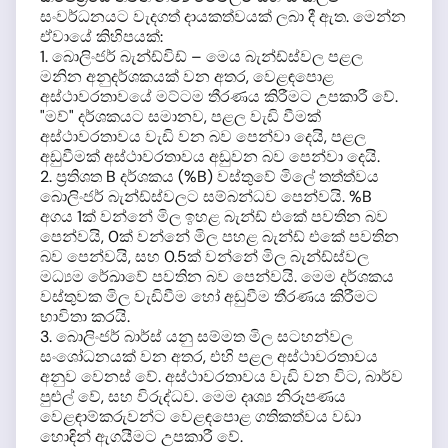
සංවර්ධනයට වැදගත් දායකත්වයක් ලබා දී ඇත. මෙන්න
ඒවායේ කිහිපයක්:
1. බොලිංජර් බැන්ඩ්විඩ් – මෙය බැන්ඩ්ස්වල පළල
මනින අනුදර්ශකයක් වන අතර, වෙළඳපොළ
අස්ථාවරතාවයේ මට්ටම තීරණය කිරීමට උපකාරී වේ.
"මව්" දර්ශකයට සමානව, පළල වැඩි වීමක්
අස්ථාවරතාවය වැඩි වන බව පෙන්වා දෙයි, පළල
අඩුවීමක් අස්ථාවරතාවය අඩුවන බව පෙන්වා දෙයි.
2. ප්‍රතිශත B දර්ශකය (%B) වස්තුවේ මිලේ තත්ත්වය
බොලිංජර් බැන්ඩ්ස්වලට සම්බන්ධව පෙන්වයි. %B
අගය 1ක් වන්නේ මිල ඉහළ බැන්ඩ් එකේ පවතින බව
පෙන්වයි, 0ක් වන්නේ මිල පහළ බැන්ඩ් එකේ පවතින
බව පෙන්වයි, සහ 0.5ක් වන්නේ මිල බැන්ඩ්ස්වල
මධ්‍යම රේඛාවේ පවතින බව පෙන්වයි. මෙම දර්ශකය
වස්තුවක මිල වැඩිවීම හෝ අඩුවීම තීරණය කිරීමට
භාවිතා කරයි.
3. බොලිංජර් බාර්ස් යනු සම්මත මිල සටහන්වල
සංශෝධනයක් වන අතර, එහි පළල අස්ථාවරතාවය
අනුව වෙනස් වේ. අස්ථාවරතාවය වැඩි වන විට, බාර්ව
පුළුල් වේ, සහ විරුද්ධව. මෙම දෘශ්‍ය නිරූපණය
වෙළඳාම්කරුවන්ට වෙළඳපොළ ගතිකත්වය වඩා
හොඳින් ඇගයීමට උපකාරී වේ.