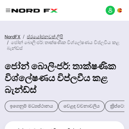
NordFX
ප්රයෝජනවත් ලිපි
ජෝන් බොලිංජර්: තාක්ෂණික විශ්ලේෂණය විප්ලවීය කළ
බැන්ඩ්ස්
ජෝන් බොලිංජර්: තාක්ෂණික
විශ්ලේෂණය විප්ලවීය කළ
බැන්ඩ්ස්
ඉගෙනුම් මධ්‍යස්ථානය
වෙළඳ වචනාවලිය
ක්‍රිප්ට