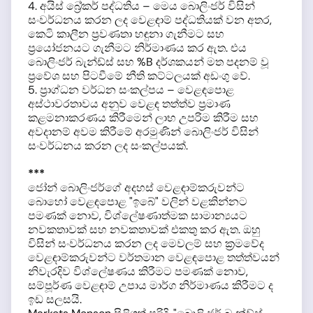
4. අයිස් බ්‍රේකර් පද්ධතිය – මෙය බොලිංජර් විසින්
සංවර්ධනය කරන ලද වෙළඳාම් පද්ධතියක් වන අතර,
කෙටි කාලීන ප්‍රවණතා හඳුනා ගැනීමට සහ
ප්‍රයෝජනයට ගැනීමට නිර්මාණය කර ඇත. එය
බොලිංජර් බැන්ඩ්ස් සහ %B දර්ශකයන් මත පදනම් වූ
ප්‍රවේශ සහ පිටවීමේ නීති කට්ටලයක් අඩංගු වේ.
5. ප්‍රාග්ධන වර්ධන සංකල්පය – වෙළඳපොළ
අස්ථාවරතාවය අනුව වෙළඳ තත්ත්ව ප්‍රමාණ
කළමනාකරණය කිරීමෙන් ලාභ උපරිම කිරීම සහ
අවදානම් අවම කිරීමේ අරමුණින් බොලිංජර් විසින්
සංවර්ධනය කරන ලද සංකල්පයක්.
***
ජෝන් බොලිංජර්ගේ අදහස් වෙළඳාම්කරුවන්ට
බොහෝ වෙළඳපොළ "ඉබේ" වලින් වළකින්නට
පමණක් නොව, විශ්ලේෂණාත්මක සාමාන්‍යයට
නවකතාවක් සහ නවකතාවක් එකතු කර ඇත. ඔහු
විසින් සංවර්ධනය කරන ලද මෙවලම් සහ ක්‍රමවේද
වෙළඳාම්කරුවන්ට වර්තමාන වෙළඳපොළ තත්ත්වයන්
නිවැරදිව විශ්ලේෂණය කිරීමට පමණක් නොව,
සම්පූර්ණ වෙළඳාම් උපාය මාර්ග නිර්මාණය කිරීමට ද
ඉඩ සලසයි.