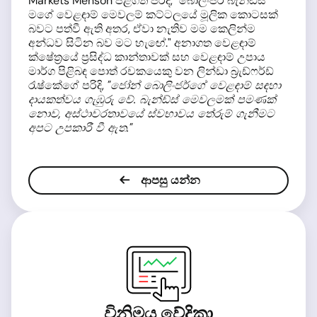
Markets Menson පිළිගත් පරිදි, "බොලිංජර් බැන්ඩ්ස්
මගේ වෙළඳාම් මෙවලම් කට්ටලයේ මූලික කොටසක්
බවට පත්වී ඇති අතර, ඒවා නැතිව මම කෙලින්ම
අන්ධව සිටින බව මට හැඟේ." අනාගත වෙළඳාම්
ක්ෂේත්‍රයේ ප්‍රසිද්ධ කාන්තාවක් සහ වෙළඳාම් උපාය
මාර්ග පිළිබඳ පොත් රචකයෙකු වන ලින්ඩා බ්‍රැඩ්ෆර්ඩ්
රැෂ්කේගේ පරිදි,
"ජෝන් බොලිංජර්ගේ වෙළඳාම් සඳහා
දායකත්වය ගැඹුරු වේ. බැන්ඩ්ස් මෙවලමක් පමණක්
නොව, අස්ථාවරතාවයේ ස්වභාවය තේරුම් ගැනීමට
අපට උපකාරී වී ඇත."
ආපසු යන්න
විනිමය වේදිකා