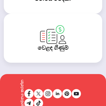
වෙළඳ ගිණුම්
අප අනුගමනය කරන්න