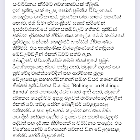
සංවර්ධනය කිරීමට අවශ්‍යතාවයක් තිබුණි.
ඉන් ප්‍රතිඵලයක් ලෙස, ජෝන් ප්‍රමිතිය විචලනයේ
සංකල්පය භාවිතා කර, ප්‍රවණතා හඹා යාමට පමණක්
නොව, එහි සීමා ස්වයංක්‍රීයව සකස් කිරීමෙන්
අස්ථාවරතාවයේ වෙනස්කම්වලට ගතිකව ප්‍රතිචාර
දක්වන දර්ශකයක් නිර්මාණය කළේය. මෙම කාර්යයේ
ප්‍රතිඵලය වන්නේ බොලිංජර් බැන්ඩ්ස් නිර්මාණය
කිරීමයි, එය තාක්ෂණික විශ්ලේෂණයේ ජනප්‍රියම
මෙවලම්වලින් එකක් බවට පත්වී ඇත.
බොලිංජර් ස්වයංක්‍රීයවම මෙම ක්ෂේත්‍රයේ ප්‍රමුඛ
විශේෂඥයෙකු බවට පත්වූ අතර, ඔහුගේ අදහස් සහ
ක්‍රමවේද වෘත්තීයවේදීන් සහ ආරම්භක මූල්‍ය
වෙළඳපොළ සහභාගීවන්නන් සමඟ වසර ගණනාවක්
තිස්සේ ප්‍රතිධවනය විය. ඔහු "Bollinger on Bollinger
Bands" නම් පොතක්ද රචනා කර ඇති අතර, ඔහුගේ
දර්ශකය යෙදවීමට අදාළ බලවත් මාර්ගෝපදේශවලින්
එකක් වේ. තවද, ජෝන් බොලිංජර් වෙළඳපොළ
ගතිකත්වය සහ අවදානම් කළමනාකරණය වඩා
හොඳින් තේරුම් ගැනීමට දායක වන තවත් වෙළඳාම්
පද්ධති සහ දර්ශක කිහිපයක් සංවර්ධනය කළේය, එය
විශේෂයෙන්ම වේගයෙන් වෙනස් වන වෙළඳපොළ
තත්ත්වයන්හි වැදගත් වේ.