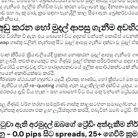
 නොව, විමසන්න. බ්‍රෝකර්වරයා නිශ්චිත මුදල් ආපසු ගැනීමේ සැකස
සු ගැනීමේ ඉල්ලීම් නිශ්චිත වැඩ කරන වේලාවන් තුළ දිනපතා සැකසෙ
 සහ බැංකු මාරු ක්‍රම සඳහා පැහැදිලි කාල සීමා ඇත. බ්‍රෝකර්වරයෙ
කි නිසාය.
 අඩු කරන හෝ මුදල් ආපසු ගැනීම අවහ
ේ අර්ථ විරහිත වී ඇත. එය බොහෝ විට අදහස් වන්නේ කොමිස් වෙනත්
ap ගාස්තු වලින්, තැන්පතු සිට මුදල් ආපසු ගැනීම දක්වා වූ මුදල් 
ෘත කිරීමේ ක්‍රියාවලියේදී ප්‍රකාශ නොකරන මුදල් ආපසු ගැනීමේ ගා
නු ලබයි. තවත් අයෙකුට තම ගිණුම් මුදල් ඒකක පරිවර්තනය සඳහා 
ති විරෝධී නොවුවද, ඒවා පාරදෘශ්‍යතාවයේ මූලික අසාර්ථකත්වයක් න
වශයෙන් අකාර්යක්ෂම කරයි.
ීර්ණතා ස්ථරයක් හඳුන්වා දෙයි.
දර්ශක, භාණ්ඩ, හෝ ක්‍රිප්ටෝ මත ස
ඇතිවිය හැකි re-quoting ගාස්තු ගැන සැලකිල්ලක් දක්විය යුතුය. බ්
තරය දැඩි විය හැක - සහ බොහෝ විට එය මතු වන්නේ ට්‍රේඩරය ත
සියලු ගිණුම් වර්ග හරහා සම්පූර්ණ ගාස්තු කාලසටහන සමාලෝචන
තු අවශ්‍යතා එක ළඟ ලැයිස්තුගත කරයි, එබැවින් ඔබේ ට්‍රේඩිං පිර
ුවා ඇති අරමුදල් ඔබගේ ට්‍රේඩිං අත්දැකීම
්න
- 0.0 pips සිට spreads, 25+ ගෙවීම් ක්‍