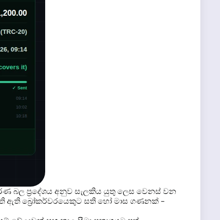
කරණ බල ප්‍රදේශය අනුව සැලකිය යුතු ලෙස වෙනස් වන
ද්ධති ඇති බ්‍රෝකර්වරයෙකුට සති හෝ මාස ගණනක් -