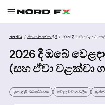
NordFX
ප්රයෝජනවත් ලිපි
2026 දී ඔබේ වෙළඳාම් අර
2026 දී ඔබේ වෙළඳා
(සහ ඒවා වළක්වා 
ඉගෙනුම් මධ්‍යස්ථානය
වෙළඳ වචනාවලිය
ක්‍රි