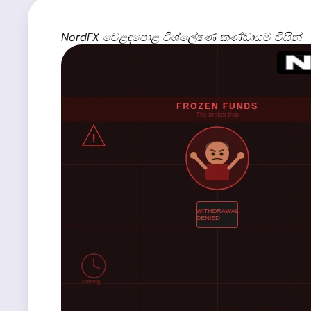
NordFX වෙළඳපොළ විශ්ලේෂණ කණ්ඩායම විසින්