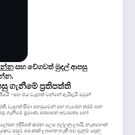
රන්න
සහ වේගවත් මුදල් ආපසු
ින්න.
 ගැනීමේ ප්‍රතිපත්ති
තියයි -සහ එය වැදගත් වන්නේ ඇයිදැයි ඔවුන්
රති, වැදගත් සීමා පහසුවෙන් මඟ හැරෙන තරම් ඝන
 ගැනීමේ ප්‍රමාණ, සත්‍යාපන අවශ්‍යතා, හෝ
ිටි ලේඛන ඉදිරිපත් කරන ලෙස ඉල්ලනු ලබයි, නැතහොත්
ාලයකට පසුව පමණක් ලබාගත හැකි බව දැනුම් දෙනු