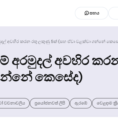
සහය
මුදල් අවහිර කරන රතු ලකුණු 5ක් (සහ ඒවා වළක්වා ගන්නේ කෙස
ම් අරමුදල් අවහිර කරන
ගන්නේ කෙසේද)
ප්ටෝ වචනාවලිය
ප්‍රයෝජනවත් ලිපි
ඇරඹේ
වෙළඳාම ක්