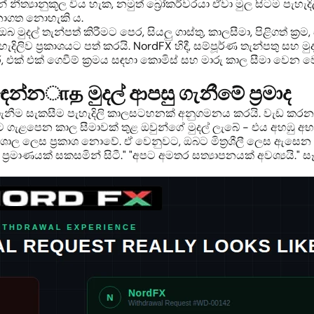
 නීත්‍යානුකූල විය හැක, නමුත් බ්‍රෝකර්වරයා ඒවා මුල සිටම 
නාගත නොහැකි ය.
 මුදල් තැන්පත් කිරීමට පෙර, සියලු ගාස්තු, කාලසීමා, පිළිගත් ක්‍
දිලිව ප්‍රකාශයට පත් කරයි. NordFX හිදී, සම්පූර්ණ තැන්පතු සහ 
තර, එක් එක් ගෙවීම් ක්‍රමය සඳහා කොමිස් සහ මාරු කාල සීමා වෙන
සඳෙන්නாத මුදල් ආපසු ගැනීමේ ප්‍රමාද
ු ගැනීම සැකසීම පැහැදිලි කාලසටහනක් අනුගමනය කරයි. වැඩ කරන වේ
 ගැළපෙන කාල සීමාවක් තුළ ඔවුන්ගේ මුදල් ලැබේ - එය අහඹු අභ්‍
 විශාල ලෙස ප්‍රකාශ නොවේ. ඒ වෙනුවට, ඔබට මිත්‍රශීලී ලෙස ඇසෙ
ල ප්‍රමාණයක් සකසමින් සිටී." "අපට අමතර සත්‍යාපනයක් අවශ්‍යයි.