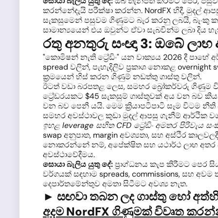
සොයා බැලිය යුතු දේ:
ඔබ තැන්පත් කිරීමට පෙර, පසුව
කරන්නේදැයි පරීක්ෂා කරන්න. NordFX හිදී, මුදල් ආප
සැකසුමෙන් පසුවම ගිණුමට බැර කරනු ලබයි, බැංකු කාඩ්
සාමාන්‍යයෙන් එය ඔවුන්ට ඒවා සැබවින්ම ලබා දිය හැ
රතු අනතුරු සංඥා 3: ඔබේ ලාභ
"කොමිෂන් නැති ට්‍රේඩිං" යන වාක්‍යය 2026 දී පාහ
spread වලින්, පැහැදිලිව ප්‍රකාශ නොකළ overnight sw
ක්‍රමයෙන් හිස් කරන ගිණුම් නඩත්තු ගාස්තු වලින්.
ඊටත් වඩා බරපතළ ලෙස, සමහර බ්‍රෝකර්වරු ගිණුම විව
ට්‍රේඩරයකට $45 සැකසුම් ගාස්තුවක් අය වන බව කිය
වන බව පෙනී යයි. මෙම ක්‍රියාපටිපාටි සෑම විටම නී
සමහර අවස්ථාවල කුඩා මුදල් ආපසු ගැනීම් ආර්ථික 
ඉහළ leverage සහිත CFD ට්‍රේඩිං අමතර පිරිවැය සංක
swap අනුපාත, margin අවශ්‍යතා, සහ අස්ථිර කාලවලදී 
නොකරන්නේ නම්, අපේක්ෂිත සහ යථාර්ථ ලාභ අතර පර
අවස්ථාවේදීමය.
සොයා බැලිය යුතු දේ:
ප්‍රාග්ධනය කැප කිරීමට පෙර 
වර්ගයක් සඳහාම spreads, commissions, සහ අවම තැන්ප
දෙපාර්තමේන්තුව අමතා සිටීමට අවශ්‍ය නැත.
► සඟවා තබන ලද ගාස්තු හෝ අත්හිට
අදම NordFX ගිණුමක් විවෘත කරන