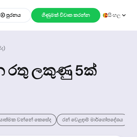
පුරනය
ගිණුමක් විවෘත කරන්න
සිංහල
ේද)
 රතු ලකුණු 5ක්
‍රියාත්මක වන්නේ කෙසේද
රන් වෙළඳාම් මාර්ගෝපදේශය