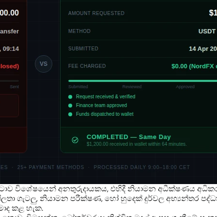
ම රටාව විශේෂයෙන් අනතුරුදායකය, එහිදී නියාමන අධීක්ෂණය අධි
රවශීලතා ගැටලු, නියාමන පරීක්ෂණ, හෝ හුදෙක් දුර්වල අභ්‍යන්තර ප
රමාද කළ හැක.