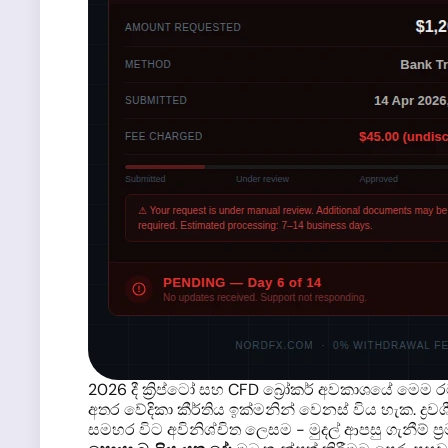
2026 දී ක්‍රිප්ටෝ සහ CFD බ්‍රෝකර් අවකාශයේ මෙ
අතර වේදිකා කීර්තිය ඉක්මනින් වෙනස් විය හැක. ද්‍
සමහර විට අවිනිශ්චිත ලෙසම - මුදල් ආපසු ගැනීම් ප්‍