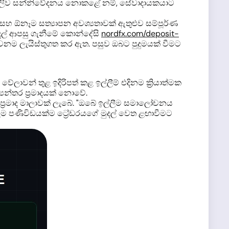
පැහැදිලිව සන්නිවේදනය නොකළේ නම්, සේවාදායකයාට
රම, සහ ඕනෑම සත්‍යාපන අවශ්‍යතාවක් ඇතුළුව සම්පූර්ණ
මුදල් ආපසු ගැනීමේ කොන්දේසි
nordfx.com/deposit-
 වෙනම ලැයිස්තුගත කර ඇත. පසුව ඔබට පුදුමයක් වීමට
ලාවන් තුළ ඉදිරිපත් කළ ඉල්ලීම් එදිනම ක්‍රියාත්මක
යන්තර ප්‍රමාදයක් නොවේ.
න ප්‍රමාද මාලාවක් ලැබේ. "ඔබේ ඉල්ලීම සමාලෝචනය
" සෑම පණිවිඩයක්ම ට්‍රේඩරයගේ මුදල් වෙත ළඟාවීමට