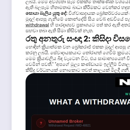
ලබයි. මෙම අවශ්‍යතා සෑම එකක්ම තාක්ෂණික වශයෙන්
ඇති බලපෑම හිතාමතාම බාධා කිරීමකට වෙන්කර හඳු
සොයා බැලිය යුතු දේ:
විශ්වාසදායක බ්‍රෝකර්වරයෙක් ඔබ
මුදල් ආපසු ගැනීමේ කොන්දේසි සිය වෙබ් අඩවියේ පැහැ
withdrawal
හි පාරදෘශ්‍යව ප්‍රකාශයට පත් කර ඇති අ
සඟවා තබා ඇති සීමා කිසිවක් නැත.
රතු අනතුරු සංඥා 2: කිසිදා වි
හොඳින් ක්‍රියාත්මක වන බ්‍රෝකරාජ් එකක මුදල් ආපස
කරනු ලබයි. සේවාදායකයාට තෝරාගත් ගෙවීම් ක්‍රමයට
මෙම ක්‍රියාවලිය බිඳ වැටෙන විට, එය සාමාන්‍යයෙන්
වෙමින් පවතී." "අපගේ මුල්‍ය කණ්ඩායම ඉල්ලීම් විශා
කිසිදු වර්ධනයක් නොකොට තවත් කාලයක් මිලදී ගනී.