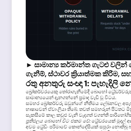
► සාමාන්‍ය කර්මාන්ත ගැටළු වලින
ගැනීම්, ස්ථාවර ක්‍රියාත්මක කිරීම, ස
රතු අනතුරු සංඥා 1: පැහැදිලි
බ්‍රෝකර්වරයෙකු තෝරාගැනීමේදී බොහෝ ට්‍රේඩර්වරුන
සාමාන්‍යයෙන් දැනගන්නේ ප්‍රමාද වැඩි වූ විටය.
සමහර බ්‍රෝකර්වරු ඔවුන්ගේ නීතිමය ලේඛනවල අපැහැ
භාෂාවෙන් ඒවා ලියා තිබේ. තවත් සමහරුන් පිටතට මි
සැකසීමේ කාල කවුළු වැනි වැදගත් වගන්ති පාරිභෝගික 
ප්‍රතිඵලය බොහෝ විට එකම වේ:
ට්‍රේඩරයෙක් මුදල්
අවම ට්‍රේඩිං පරිමාවේ කොන්දේසියක් සපුරා නොතිබ