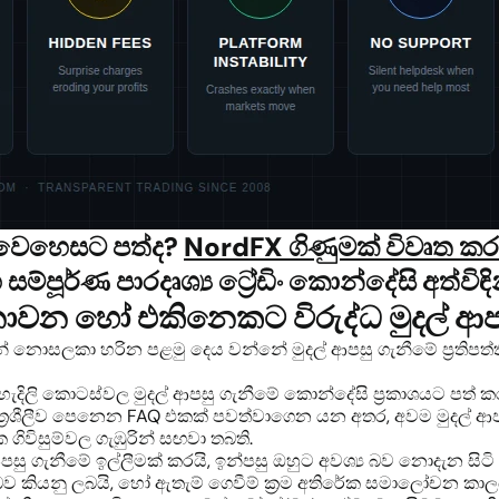
් වෙහෙසට පත්ද?
NordFX ගිණුමක් විවෘත ක
හ සම්පූර්ණ පාරදෘශ්‍ය ට්‍රේඩිං කොන්දේසි අත්විඳ
 නොවන හෝ එකිනෙකට විරුද්ධ මුදල් ආපසු
් නොසලකා හරින පළමු දෙය වන්නේ මුදල් ආපසු ගැනීමේ ප්‍රතිපත්
දිලි කොටස්වල මුදල් ආපසු ගැනීමේ කොන්දේසි ප්‍රකාශයට පත් ක
ත්‍රශීලීව පෙනෙන FAQ එකක් පවත්වාගෙන යන අතර, අවම මුදල් ආපසු
ගිවිසුම්වල ගැඹුරින් සඟවා තබති.
 ආපසු ගැනීමේ ඉල්ලීමක් කරයි, ඉන්පසු ඔහුට අවශ්‍ය බව නොදැන ස
ූ බව කියනු ලබයි, හෝ ඇතැම් ගෙවීම් ක්‍රම අතිරේක සමාලෝචන ක