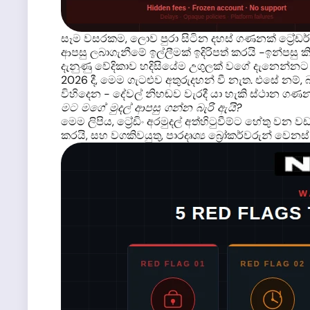
සෑම වසරකම, ලොව පුරා සිටින දහස් ගණනක් ට්‍රේඩර්
ආපසු ලබාගැනීමේ ඉල්ලීමක් ඉදිරිපත් කරයි -ඉන්පසු කි
දැනුණු වේදිකාව හදිසියේම උගුලක් වගේ දැනෙන්නට 
2026 දී, මෙම ගැටළුව අතුරුදහන් වී නැත. එසේ නම්, 
විහිදෙන - දේවල් නිහඬව වැරදී යා හැකි ස්ථාන ගණන 
මට මගේ මුදල් ආපසු ගන්න බැරි ඇයි?
මෙම ලිපිය, ට්‍රේඩිං අරමුදල් අත්හිටුවීම්ට හේතු වන ව
කරයි, සහ වගකිවයුතු, පාරදෘශ්‍ය බ්‍රෝකර්වරුන් වෙන