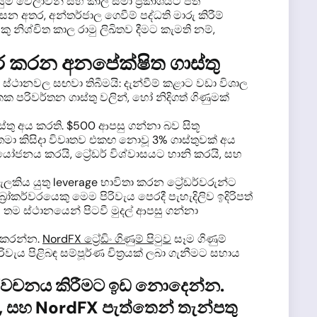
ුම් වේලාවන් සහ කාල සීමා ප්‍රකාශයට පත්
න අතර, අන්තර්ජාල ගෙවීම් පද්ධති මාරු කිරීම්
කු නිශ්චිත කාල රාමු ලිඛිතව දීමට කැමති නම්,
ිර කරන අනපේක්ෂිත ගාස්තු
 ස්ථානවල සඟවා තිබීමයි: දැන්වීම් කළාට වඩා විශාල
ඒකක පරිවර්තන ගාස්තු වලින්, හෝ නිදිගත් ගිණුමක්
ස්තු අය කරති. $500 ආපසු ගන්නා බව සිතූ
තමා කිසිදා විවෘතව එකඟ නොවූ 3% ගාස්තුවක් අය
ියෝජනය කරයි, ට්‍රේඩර් විශ්වාසයට හානි කරයි, සහ
ැලකිය යුතු leverage භාවිතා කරන ට්‍රේඩර්වරුන්ට
‍රෝකර්වරයෙකු මෙම පිරිවැය පෙරදී පැහැදිලිව ඉදිරිපත්
ම ස්ථානයෙන් පිටවී මුදල් ආපසු ගන්නා
ය කරන්න.
NordFX ට්‍රේඩිං ගිණුම් පිටුව
සෑම ගිණුම්
ිවැය පිළිබඳ සම්පූර්ණ චිත්‍රයක් ලබා ගැනීමට සහාය
 නිර්වචනය කිරීමට ඉඩ නොදෙන්න.
රම, සහ NordFX පැත්තෙන් තැන්පතු