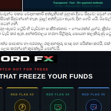
වරුන්ට එකම වේදනාකාරී අත්දැකීමක් මුහුණ දීමට සිදුවේ: ඔවුන් 
සිවක් සිදුවන්නේ නැත. මුදල් අත්හිටුවා තැබේ. දින ගෙවී යයි. ඊමේ
පටන් ගනී.
බහු-ඇසට් ට්‍රේඩිංහි වැඩිවන සංකීර්ණතාව - ෆොරෙක්ස් යුග්ම, ක්‍
වැඩි කර ඇත. අන්තර්ජාලය හරහා පිළිතුරු සොයන කලකිරුණු ට්‍රේඩ
ඩාත්ම සාමාන්‍ය හා බරපතළ රතු අනතුරු සංඥා පහ පරීක්ෂා කරයි, එක් එ
ස් ලෙස කරන්නේ කුමක්දැයි පෙන්වයි.