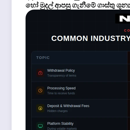
හෝ මුදල් ආපසු ගැනීමේ ගාස්තු ශූන්‍