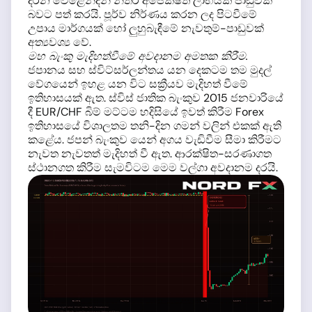
දරන වෙළෙන්දන් නිතර අපේක්ෂිත ලාභයක් පාඩුවක්
බවට පත් කරයි. පූර්ව නිර්ණය කරන ලද පිටවීමේ
උපාය මාර්ගයක් හෝ ලුහුබැඳීමේ නැවතුම්-පාඩුවක්
අත්‍යවශ්‍ය වේ.
මහ බැංකු මැදිහත්වීමේ අවදානම අමතක කිරීම.
ජපානය සහ ස්විට්සර්ලන්තය යන දෙකටම තම මුදල්
වේගයෙන් ඉහළ යන විට සක්‍රීයව මැදිහත් වීමේ
ඉතිහාසයක් ඇත. ස්විස් ජාතික බැංකුව 2015 ජනවාරියේ
දී EUR/CHF බිම් මට්ටම හදිසියේ ඉවත් කිරීම Forex
ඉතිහාසයේ විශාලතම තනි-දින ගමන් වලින් එකක් ඇති
කළේය. ජපන් බැංකුව යෙන් අගය වැඩිවීම සීමා කිරීමට
නැවත නැවතත් මැදිහත් වී ඇත. ආරක්ෂිත-සරණාගත
ස්ථානගත කිරීම සැමවිටම මෙම වල්ගා අවදානම දරයි.