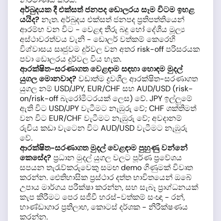
අර්බුදයක දී එක්සත් ජනපද ඩොලරය සෑම විටම ඉහළ
යයිද?
නැත. අර්බුදය එක්සත් ජනපද ප්‍රතිපත්තියෙන්
ආරම්භ වන විට - වෙළඳ තීරු බදු හෝ දේශීය මූල්‍ය
අස්ථාවරත්වය වැනි - ඩොලර් වත්කම් කෙරෙහි
විශ්වාසය සෘජුවම දුර්වල වන අතර risk-off පරිසරයක
පවා ඩොලරය දුර්වල විය හැක.
ආරක්ෂිත-සරණාගත වෙළඳාම සඳහා හොඳම මුදල්
යුගල මොනවාද?
වඩාත්ම ද්‍රවශීල ආරක්ෂිත-සරණාගත
යුගල නම් USD/JPY, EUR/CHF සහ AUD/USD (risk-
on/risk-off බැරෝමීටරයක් ලෙස) වේ. JPY ඉල්ලුමේ
ඇති විට USD/JPY වැටීමට නැඹුරු වේ; CHF ශක්තිමත්
වන විට EUR/CHF වැටීමට නැඹුරු වේ; අවදානම්
රුචිය කඩා වැටෙන විට AUD/USD වැටීමට නැඹුරු
වේ.
ආරක්ෂිත-සරණාගත මුදල් වෙළඳාම පුහුණු වන්නේ
කෙසේද?
ප්‍රධාන මුදල් යුගල වලට පූර්ණ ප්‍රවේශය
සපයන තැරැව්කරුවෙකු සමඟ demo ගිණුමක් විවෘත
කරන්න. ඓතිහාසික ප්‍රස්ථාර දත්ත භාවිතයෙන් ඔබේ
උපාය මාර්ගය පරීක්ෂා කරන්න, සහ සැබෑ ප්‍රාග්ධනයක්
කැප කිරීමට පෙර සජීවී හරස්-වත්කම් සංඥා - රන්,
භාණ්ඩාගාර ප්‍රතිලාභ, කොටස් දර්ශක - නිරීක්ෂණය
කරන්න.