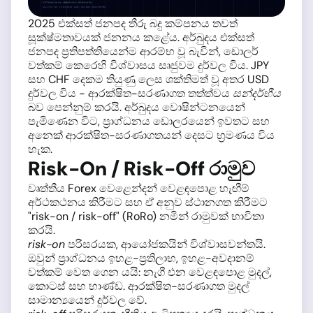
2025 එක්සත් ජනපද තීරු බදු කම්පනය තවත්
සූක්ෂ්මතාවයක් ජනනය කළේය. අර්බුදය එක්සත්
ජනපද ප්‍රතිපත්තියෙන්ම ආරම්භ වූ බැවින්, ඩොලර්
වත්කම් කෙරෙහි විශ්වාසය සෘජුවම දුර්වල විය. JPY
සහ CHF දෙකම තියුණු ලෙස ශක්තිමත් වූ අතර USD
දුර්වල විය - ආරක්ෂිත-සරණාගත තත්ත්වය
සන්දර්භීය
බව පෙන්නුම් කරයි. අර්බුදය වොෂින්ටනයෙන්
පැමිණෙන විට, ප්‍රාග්ධනය ඩොලරයෙන් ඉවතට සහ
අනෙක් ආරක්ෂිත-සරණාගතයන් දෙසට භ්‍රමණය විය
හැක.
Risk-On / Risk-Off රාමුව
වෘත්තීය Forex වෙළෙන්දන් වෙළඳපොළ හැඟීම්
අර්ථකථනය කිරීමට සහ ඒ අනුව ස්ථානගත කිරීමට
"risk-on / risk-off" (RoRo) නමින් රාමුවක් භාවිතා
කරයි.
risk-on
පරිසරයක, ආයෝජකයින් විශ්වාසවන්තයි.
ඔවුන් ප්‍රාග්ධනය ඉහළ-ප්‍රතිලාභ, ඉහළ-අවදානම්
වත්කම් වෙත ගෙන යයි: නැගී එන වෙළඳපොළ මුදල්,
කොටස් සහ භාණ්ඩ. ආරක්ෂිත-සරණාගත මුදල්
සාමාන්‍යයෙන් දුර්වල වේ.