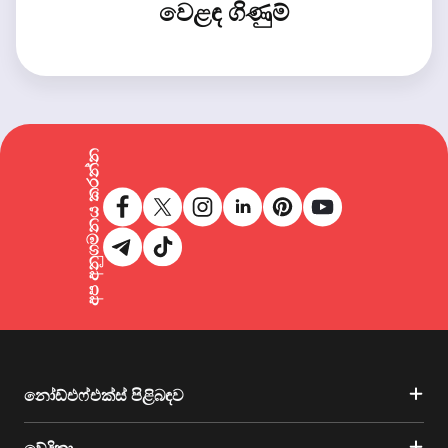
වෙළඳ ගිණුම්
අප අනුගමනය කරන්න
නෝඩ්එෆ්එක්ස් පිළිබඳව