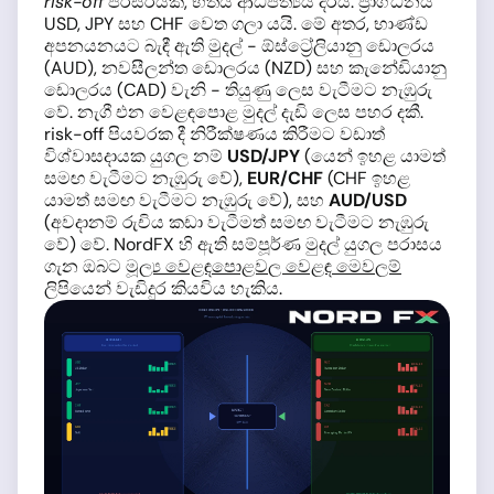
risk-off
පරිසරයක, භීතිය ආධිපත්‍යය දරයි. ප්‍රාග්ධනය
USD, JPY සහ CHF වෙත ගලා යයි. මේ අතර, භාණ්ඩ
අපනයනයට බැඳී ඇති මුදල් - ඕස්ට්‍රේලියානු ඩොලරය
(AUD), නවසීලන්ත ඩොලරය (NZD) සහ කැනේඩියානු
ඩොලරය (CAD) වැනි - තියුණු ලෙස වැටීමට නැඹුරු
වේ. නැගී එන වෙළඳපොළ මුදල් දැඩි ලෙස පහර දකී.
risk-off පියවරක දී නිරීක්ෂණය කිරීමට වඩාත්
විශ්වාසදායක යුගල නම්
USD/JPY
(යෙන් ඉහළ යාමත්
සමඟ වැටීමට නැඹුරු වේ),
EUR/CHF
(CHF ඉහළ
යාමත් සමඟ වැටීමට නැඹුරු වේ), සහ
AUD/USD
(අවදානම් රුචිය කඩා වැටීමත් සමඟ වැටීමට නැඹුරු
වේ) වේ. NordFX හි ඇති සම්පූර්ණ මුදල් යුගල පරාසය
ගැන ඔබට
මූල්‍ය වෙළඳපොළවල වෙළඳ මෙවලම්
ලිපියෙන් වැඩිදුර කියවිය හැකිය.