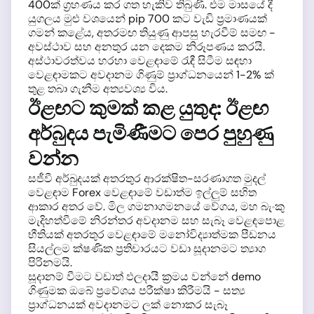
400ක් ග්‍රහණය කර ගත හැකිව තිබුණි. එම මාසයේ දී
යුගලය මුළු වශයෙන් pip 700 කට වැඩි ප්‍රමාණයක්
ගමන් කළේය, අතරමඟ තියුණු ආපසු හැරවීම් සමඟ -
අවස්ථාව සහ අනතුර යන දෙකම නිරූපණය කරයි.
අස්ථාවරත්වය හරහා වෙළඳාමේ රැඳී සිටීම සඳහා
වෙළඳාමකට අවදානම ගිණුම් ප්‍රාග්ධනයෙන් 1-2% ක්
තුළ තබා ගැනීම අත්‍යවශ්‍ය විය.
ඊළඟට කුමක් කළ යුතුද: ඊළඟ
අර්බුදය පැමිණීමට පෙර පුහුණු
වන්න
සජීවී අර්බුදයක් අතරතුර ආරක්ෂිත-සරණාගත මුදල්
වෙළඳාම Forex වෙළඳාමේ වඩාත්ම ඉල්ලුම් සහිත
ආකාර අතර වේ. මිල ගමනාගමනයේ වේගය, මහ බැංකු
මැදිහත්වීමේ නිරන්තර අවදානම සහ සැබෑ වෙළඳපොළ
භීතියක් අතරතුර වෙළඳාමේ මනෝවිද්‍යාත්මක පීඩනය
සියල්ලම ක්ෂණික ප්‍රතිචාරයට වඩා සූදානමට ත්‍යාග
පිරිනමයි.
සූදානම් වීමට වඩාත් ඵලදායී ක්‍රමය වන්නේ demo
ගිණුමක ඔබේ ප්‍රවේශය පරීක්ෂා කිරීමයි - සත්‍ය
ප්‍රාග්ධනයක් අවදානමට ලක් නොකර සැබෑ