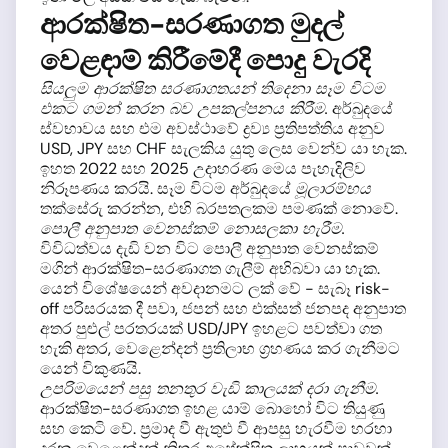
ආරක්ෂිත-සරණාගත මුදල්
වෙළඳාම් කිරීමේදී පොදු වැරදි
සියලුම ආරක්ෂිත සරණාගතයන් තිදෙනා සෑම විටම
එකට ගමන් කරන බව උපකල්පනය කිරීම.
අර්බුදයේ
ස්වභාවය සහ එම අවස්ථාවේ ද්‍රව්‍ය ප්‍රතිපත්තිය අනුව
USD, JPY සහ CHF සැලකිය යුතු ලෙස වෙන්ව යා හැක.
ඉහත 2022 සහ 2025 උදාහරණ මෙය පැහැදිලිව
නිරූපණය කරයි. සෑම විටම අර්බුදයේ
මූලාරම්භය
තක්සේරු කරන්න, එහි බරපතලකම පමණක් නොවේ.
පොලී අනුපාත වෙනස්කම් නොසලකා හැරීම.
විවිධත්වය දැඩි වන විට පොලී අනුපාත වෙනස්කම්
මගින් ආරක්ෂිත-සරණාගත ගැලීම් අභිබවා යා හැක.
යෙන් විශේෂයෙන් අවදානමට ලක් වේ - සැබෑ risk-
off පරිසරයක දී පවා, ජපන් සහ එක්සත් ජනපද අනුපාත
අතර පුළුල් පරතරයක් USD/JPY ඉහළට පවත්වා ගත
හැකි අතර, වෙළෙන්දන් ප්‍රතිලාභ ග්‍රහණය කර ගැනීමට
යෙන් විකුණයි.
උපරිමයෙන් පසු තනතුර වැඩි කාලයක් දරා ගැනීම.
ආරක්ෂිත-සරණාගත ඉහළ යාම් බොහෝ විට තියුණු
සහ කෙටි වේ. ප්‍රමාද වී ඇතුළු වී ආපසු හැරවීම හරහා