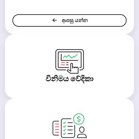
ආපසු යන්න
විනිමය වේදිකා