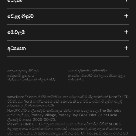
වේදිකා
වෙළඳ ගිණුම්
මෙවලම්
අධ්‍යාපන
ගනුදෙනුකරු ගිවිසුම
පෞද්ගලිකත්ව ප්‍රතිපත්තිය
අවදානම් ප්‍රකාශය
ආපන්න විරෝධී මනී ලාභ/පීඩන මූල්‍ය
නීතිමය වගකීමෙන් නිදහස් කිරීම
ප්‍රතිපත්තිය
www.NordFX.com හි හිමිකාරීත්වය සහ මෙහෙයවීම සිදු කරන්නේ NordFX LTD
විසිනි. එය Nord කණ්ඩායමේ එක් කොටසකි සහ විවිධ අධිකාරි භූමිකාවලදී
අවසරය ලැබී නියාමනය වෙයි:
NordFX LTD හි ලියාපදිංචි කාර්යාලය පිහිටා ඇත: පහල මහල, The Sotheby
ගොඩනැගිල්ල, Rodney Village, Rodney Bay, Gros-Islet, Saint Lucia.
ලියාපදිංචි අංකය: 2023-00470.
Maximus Global LTD යනු සෙෂෙල්ස් මූල්‍ය සේවා අධිකාරිය විසින් SD065
බලපත්‍ර අංකය යටතේ සාමාන්‍ය කොටස් ගනුදෙනුකරුවෙකු ලෙස නියාමනය
වන සමාගමක් වන අතර මෙහෙයුම් ලිපිනය වේ: CT House, කාර්යාල අංකය 8D,