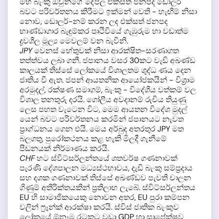
මහ බැංකු ඔවුන්ගේ දේපල එක්සත් ජනපද ඩොලර්
බවට පරිවර්තනය කිරීමට ඉක්මන් වෙති - හැඟීම් නිසා
නොව, ඩොලර්-නම් කරන ලද එක්සත් ජනපද
භාණ්ඩාගාර බැඳුම්කර පෘථිවියේ ගැඹුරුම හා වඩාත්ම
ද්‍රවශීල මූල්‍ය මෙවලම් වන බැවිනි.
JPY
වෙනස් හේතුවක් නිසා ආරක්ෂිත-සරණාගත
තත්ත්වය ලබා ගනී. ජපානය වසර 30කට වැඩි අඛණ්ඩ
කාලයක් තිස්සේ ලෝකයේ විශාලතම ශුද්ධ ණය දෙන
ජාතිය වී ඇත. ජපන් ආයතනික ආයෝජකයින් - විශ්‍රාම
අරමුදල්, රක්ෂණ සමාගම්, බැංකු - විදේශීය වත්කම් වල
විශාල තනතුරු දරයි. ගෝලීය අවදානම් රුචිය තියුණු
ලෙස පහත වැටෙන විට, මෙම ආයතන විදේශ මුදල්
යෙන් බවට පරිවර්තනය කරමින් ජපානයට නැවත
ප්‍රාග්ධනය ගෙන එයි. මෙය අර්බුද අතරතුර JPY මත
බලගතු, පුරෝකථනය කළ හැකි මිලදී ගැනීමේ
පීඩනයක් නිර්මාණය කරයි.
CHF
හට ස්විට්සර්ලන්තයේ ශතවර්ෂ ගණනාවක්
පැරණි දේශපාලන මධ්‍යස්ථභාවය, දැඩි බැංකු සම්ප්‍රදාය
සහ දශක ගණනාවක් තිස්සේ අඛණ්ඩව පැවති චාලන
ගිණුම් අතිරික්තයකින් ප්‍රතිලාභ ලැබේ. ස්විට්සර්ලන්තය
EU හි සාමාජිකයෙකු නොවන අතර, EU පුරා කම්පන
වලින් ෆ්‍රෑන්ක් ආරක්ෂා කරයි. ස්විස් ජාතික බැංකුව
ලෝකයේ ඕනෑම රටකට වඩා GDP හා සාපේක්ෂව