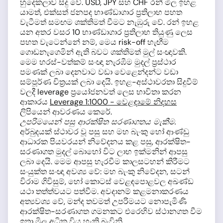
හුදෙකලාව සිදු වේ. USD, JPY සහ CHF රන් මිල ඉහළ
යාමත්, එක්සත් ජනපද භාණ්ඩාගාර ප්‍රතිලාභ පහත
වැටීමත් සමඟම ශක්තිමත් වීමට නැඹුරු වේ. රන් ඉහළ
යන අතර වසර 10 භාණ්ඩාගාර ප්‍රතිලාභ තියුණු ලෙස
පහත වැටෙන්නේ නම්, මෙය risk-off හැඟීම
ගොඩනැගෙමින් ඇති බවට ශක්තිමත් මුල් සංඥාවකි.
මෙම හරස්-වත්කම් සංඥා නැරඹීම මුදල් ප්‍රස්ථාර
පමණක් ලබා දෙනවාට වඩා වෙළෙන්දන්ට වඩා
සම්පූර්ණ චිත්‍රයක් ලබා දෙයි. ඉහළ-අස්ථාවරතා සිදුවීම්
වලදී leverage ප්‍රයෝජනවත් ලෙස භාවිතා කරන
ආකාරය
Leverage 1:1000 - වෙළඳාමේ නිදහස
ලිපියෙන් ආවරණය කෙරේ.
උපරිමයෙන් පසු ආරක්ෂිත සරණාගතය මැකීම.
අර්බුදයක් ස්ථාවර වූ පසු සහ මහ බැංකු හෝ ආණ්ඩු
ආධාරක පියවරයන් නිවේදනය කළ පසු, ආරක්ෂිත-
සරණාගත මුදල් බොහෝ විට ලාභ ඉක්මනින් ආපසු
ලබා දෙයි. මෙම ආපසු හැරවීම කාලසටහන් කිරීමට
සංයුක්ත සංඥා අවශ්‍ය වේ: මහ බැංකු නිවේදන, සටන්
විරාම ගිවිසුම්, හෝ කොටස් වෙළඳපොළවල අඛණ්ඩ
යථා තත්ත්වයට පත්වීම. අවදානම් කළමනාකරණය
අත්‍යවශ්‍ය වේ, මන්ද තවමත් උපරිමයට නොපැමිණි
ආරක්ෂිත-සරණාගත ගමනකට එරෙහිව ස්ථානගත වීම
ඉතා මිල අධික විය හැකි බැවිනි.