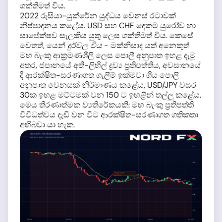
ශක්තිමත් විය.
2022 රුසියා-යුක්රේන යුද්ධය වෙනස් රටාවක්
නිෂ්පාදනය කළේය. USD සහ CHF දෙකම යුරෝව හා
සාපේක්ෂව සැලකිය යුතු ලෙස ශක්තිමත් විය. කෙසේ
වෙතත්, යෙන්
දුර්වල විය
- මක්නිසාද යත් අනෙකුත්
මහ බැංකු ආක්‍රමණශීලී ලෙස පොලී අනුපාත ඉහළ දැමූ
අතර, ජපානයේ අති-ලිහිල් ද්‍රව්‍ය ප්‍රතිපත්තිය, අවසානයේ
දී ආරක්ෂිත-සරණාගත ගැලීම් ඉක්මවා ගිය පොලී
අනුපාත වෙනසක් නිර්මාණය කළේය, USD/JPY වසර
30ක ඉහළ මට්ටමක් වන 150 ට ඉහළින් තල්ලු කළේය.
මෙය තීරණාත්මක ව්‍යතිරේකයකි: මහ බැංකු ප්‍රතිපත්ති
විවිධත්වය දැඩි වන විට ආරක්ෂිත-සරණාගත ගතිකතා
අභිබවා යා හැක.