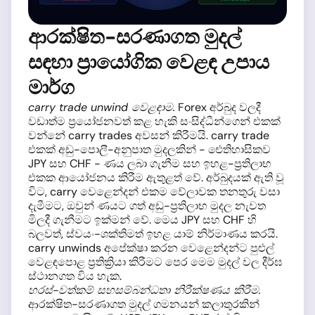
ආරක්ෂිත-සරණාගත මුදල්
සඳහා ප්‍රායෝගික වෙළඳ උපාය
මාර්ග
carry trade unwind වෙළඳාම.
Forex අර්බුද වලදී
වඩාත්ම ප්‍රයෝජනවත් කළ හැකි සංසිද්ධීන්ගෙන් එකක්
වන්නේ carry trades අවසන් කිරීමයි. carry trade
එකක් අඩු-පොලී-අනුපාත මුදලකින් - ඓතිහාසිකව
JPY සහ CHF - ණය ලබා ගැනීම සහ ඉහළ-ප්‍රතිලාභ
එකක ආයෝජනය කිරීම ඇතුළත් වේ. අර්බුදයක් ඇති වූ
විට, carry වෙළෙන්දන් එකම වේලාවක තනතුරු වසා
දැමීමට, ඔවුන් ණයට ගත් අඩු-ප්‍රතිලාභ මුදල නැවත
මිලදී ගැනීමට ඉක්මන් වේ. මෙය JPY සහ CHF හි
බලවත්, ස්වයං-ශක්තිමත් ඉහළ යාම් නිර්මාණය කරයි.
carry unwinds අපේක්ෂා කරන වෙළෙන්දන්ට පුළුල්
වෙළඳපොළ ප්‍රතික්‍රියා කිරීමට පෙර මෙම මුදල් වල දීර්ඝ
ස්ථානගත විය හැක.
හරස්-වත්කම් සහසම්බන්ධතා නිරීක්ෂණය කිරීම.
ආරක්ෂිත-සරණාගත මුදල් ගමනයන් කලාතුරකින්