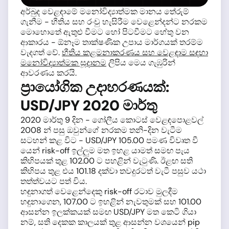
අර්බුද වෙළඳාමේ මනෝවිද්‍යාත්මක මානය තේරුම්
ගැනීම - භීතිය සහ රංචු හැසිරීම වෙළෙන්දන්ට නරකම
මොහොතේ ඇතුළු වීමට හෝ පිටවීමට හේතු වන
ආකාරය - ඕනෑම තාක්ෂණික උපාය මාර්ගයක් තරම්ම
වැදගත් වේ.
භීතිය කළමනාකරණය සහ වෙළඳාම සඳහා
මනෝවිද්‍යාත්මක සූදානම
ලිපිය මෙය ගැඹුරින්
ආවරණය කරයි.
ප්‍රායෝගික උදාහරණයක්:
USD/JPY 2020 මාර්තු
2020 මාර්තු 9 දින - ගෝලීය කොටස් වෙළඳපොළවල්
2008 න් පසු ඔවුන්ගේ නරකම තනි-දින වැටීම
සටහන් කළ විට - USD/JPY 105.00 පමණ විවෘත වී
යෙන් risk-off ඉල්ලුම මත ඉහළ යාමත් සමඟ පැය
කිහිපයක් තුළ 102.00 ට පහළින් වැටුණි. ඊළඟ සති
කිහිපය තුළ එය 101.18 දක්වා තවදුරටත් වැටී පසුව යථා
තත්ත්වයට පත් විය.
හඳුනාගත් වෙළෙන්දෙකු risk-off රටාව මුලදීම
හඳුනාගෙන, 107.00 ට ඉහළින් නැවතුමක් සහ 101.00
ආසන්න ඉලක්කයක් සමඟ USD/JPY මත කෙටි ගියා
නම්, සති දෙකක කාලයක් තුළ ආසන්න වශයෙන් pip