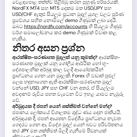
වෙළඳපොළ තත්ත්ව පිළිබිඹු කරන පුහුණු පරිසරයකි.
NordFX MT4 සහ MT5 දෙකම මත USD/JPY සහ
USD/CHF ඇතුළු සියලුම ප්‍රධාන මුදල් යුගල වලට පූර්ණ
ප්‍රවේශය සහිත නොමිලේ demo ගිණුමක් ලබා දෙයි.
ඔබට
https://nordfx.com/accounts
හි සියලුම ගිණුම්
වර්ග සමාලෝචනය කර demo ගිණුමක් විවෘත කළ
හැකිය.
නිතර අසන ප්‍රශ්න
ආරක්ෂිත-සරණාගත මුදලක් යනු කුමක්ද?
ආරක්ෂිත-
සරණාගත මුදලක් යනු ගෝලීය ආර්ථික හෝ භූ-
දේශපාලනික අර්බුද කාල වලදී ආයෝජකයින්
ප්‍රාග්ධනය ගෙන යන මුදලකි. Forex හි වඩාත් පුළුල්
ලෙස හඳුනාගෙන ඇති ආරක්ෂිත-සරණාගත මුදල්
වන්නේ USD, JPY සහ CHF වන අතර, ඒ සියල්ලම
අවදානම් රුචිය පහත වැටෙන විට ඉහළ යාමට නැඹුරු
වේ.
අර්බුදයක දී ජපන් යෙන් ශක්තිමත් වන්නේ මන්ද?
ජපානය ලෝකයේ විශාලතම ශුද්ධ ණය දෙන ජාතියයි.
අර්බුදයක දී, ජපන් ආයතන විදේශීය ප්‍රාග්ධනය නැවත
ගෙදරට ගෙන ආ, විදේශ මුදල් යෙන් බවට පරිවර්තනය
කර JPY මත ශක්තිමත් මිලදී ගැනීමේ පීඩනයක්
නිර්මාණය කරයි.