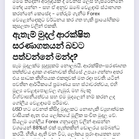
මෙම තිදෙනා අර්බුදයක දී වෙනස් ලෙස හැසිරෙන්නේ
මන්ද යන්න - සහ ඒ අනුව ඔබේ වෙළඳාම් ස්ථානගත
කරන්නේ කෙසේද - තේරුම් ගැනීම Forex
වෙළෙන්දෙකුට වර්ධනය කර ගත හැකි ප්‍රායෝගිකම
කුසලතා වලින් එකකි.
ඇතැම් මුදල් ආරක්ෂිත
සරණාගතයන් බවට
පත්වන්නේ මන්ද?
සෑම මුදලක්ම සුදුසුකම් නොලබයි. ආරක්ෂිත-සරණාගත
තත්ත්වය දශක ගණනාවක් තිස්සේ උපයා ගන්නා අතර
එය සාධක කිහිපයක එකතුවක් මත රඳා පවතී: යටින්
පවතින ආර්ථිකයේ ප්‍රමාණය සහ ස්ථාවරත්වය, එහි
මූල්‍ය වෙළඳපොළවල ගැඹුර, මහ බැංකු
විශ්වාසනීයත්වය සහ එම මුදලෙන් නම් කරන ලද
ගෝලීය වෙළඳාමේ පරිමාව.
USD
හට වෙනත් කිසිදු මුදලකට නොහැකි ව්‍යූහාත්මක
වාසියක් ඇත: එය ලෝකයේ මූලික සංචිත මුදල වේ.
සියලුම ගෝලීය Forex ගනුදෙනු වලින් ආසන්න
වශයෙන් 88%ක් එක් පැත්තකින් ඩොලරය සම්බන්ධ
කරයි. භීතිය ඇති වන විට, ලෝකය පුරා ආයතන සහ