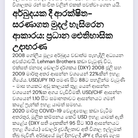
විශාලතම රන් සංචිත වලින් එකක් පවත්වා ගෙන යයි.
අර්බුදයක දී ආරක්ෂිත-
සරණාගත මුදල් හැසිරෙන
ආකාරය: ප්‍රධාන ඓතිහාසික
උදාහරණ
2008 ගෝලීය මූල්‍ය අර්බුදය වඩාත්ම පැහැදිලි අධ්‍යයන
අවස්ථාවයි. Lehman Brothers කඩා වැටුණු විට,
එක්සත් ජනපද ඩොලර් දර්ශකය (DXY) 2008 ජූලි සහ
2009 මාර්තු අතර ආසන්න වශයෙන් 22%කින් ඉහළ
ගියේය. USD/JPY 110 පමණ සිට 88ට පහළින්ම වැටුණි
- මාස හයකට අඩු කාලයක් තුළ යෙන් ආසන්න
වශයෙන් 20%ක අගය වැඩිවීමකි. USD/CHF ආසන්න
වශයෙන් 1.10 සිට සමානතාවට ආසන්නයට ගමන්
කළේ ෆ්‍රෑන්ක් ඉහළ යාමත් සමඟය.
2020 මාර්තු COVID-19 වෙළඳපොළ කඩා වැටීම
අතරතුර, මූලික කම්පනය කෙටි USD ඉහළ යාමක් ඇති
කළේය (DXY සති දෙකකින් 95 සිට 103 ආසන්නයට
ඉහළ ගියේය) ඩොලර් ද්‍රවශීලතාව අති විශාල ඉල්ලුමක්
තිබූ බැවිනි. අර්බුදයේ මුල් දිනවලදී JPY ද තියුණු ලෙස