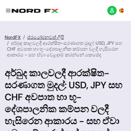
NordFX
ප්රයෝජනවත් ලිපි
අර්බුද කාලවලදී ආරක්ෂිත-සරණාගත මුදල්: USD, JPY සහ
CHF අවපාත හා භූ-දේශපාලනික කම්පන වලදී හැසිරෙන
ආකාරය - සහ ඒවා වෙළඳාම් කරන්නේ කෙසේද
අර්බුද කාලවලදී ආරක්ෂිත-
සරණාගත මුදල්: USD, JPY සහ
CHF අවපාත හා භූ-
දේශපාලනික කම්පන වලදී
හැසිරෙන ආකාරය - සහ ඒවා