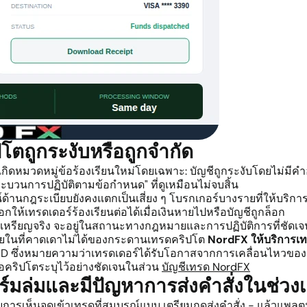
ิปโตถูกระงับหรือถูกจำกัด
กิดหมวดหมู่ข้อร้องเรียนใหม่โดยเฉพาะ: บัญชีถูกระงับโดยไม่มีค
ระบวนการปฏิบัติตามข้อกำหนด" ที่ดูเหมือนไม่จบสิ้น
น์ด้านกฎระเบียบยังคงแตกเป็นเสี่ยง ๆ โบรกเกอร์บางรายที่ให้บริ
ให้เทรดเดอร์ร้องเรียนต่อได้เมื่อเงินหายไปหรือบัญชีถูกล็อก
เหรียญจริง จะอยู่ในสถานะทางกฎหมายและการปฏิบัติการที่ชัดเจน
ายในที่คาดเดาไม่ได้ของกระดานเทรดคริปโต
NordFX ให้บริการเ
CFD ซึ่งหมายความว่าเทรดเดอร์ได้รับโอกาสจากการเคลื่อนไหวขอ
ือคริปโตระบุไว้อย่างชัดเจนในส่วน
บัญชีเทรด NordFX
อร์มล่มและมีปัญหาการส่งคำสั่งในช่ว
ับการเห็นจุดเข้าเทรดที่สมบูรณ์แบบ เตรียมกดส่งคำสั่ง - แล้วแพลต