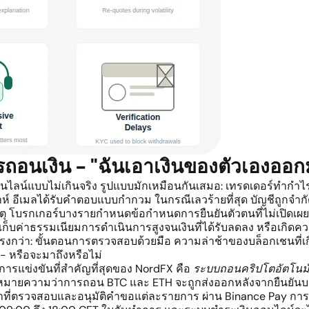
ารถอนเงิน - "ฉันเอาเงินของตัวเองออก
อนไลน์แบบไม่เกินจริง รูปแบบมักเหมือนกันเสมอ: เทรดเดอร์ทำกำไร
าห์ อีเมลได้รับคำตอบแบบกำกวม ในกรณีเลวร้ายที่สุด บัญชีถูกจำก
 โบรกเกอร์บางรายกำหนดข้อกำหนดการยืนยันตัวตนที่ไม่เปิดเผย ซึ่
่น ๆ เก็บค่าธรรมเนียมการดำเนินการสูงจนเงินที่ได้รับลดลง หรือเก
แรงกว่า: ขั้นตอนการตรวจสอบด้วยมือ ความล่าช้าของบล็อกเชนที่เ
 - หรือจะมาถึงหรือไม่
การแข่งขันที่สำคัญที่สุดของ NordFX คือ
ระบบถอนคริปโตอัตโนมั
- หมายความว่าการถอน BTC และ ETH จะถูกส่งออกหลังจากยืนยันบน
น้าที่ตรวจสอบและอนุมัติคำขอแต่ละรายการ ผ่าน Binance Pay การถอ