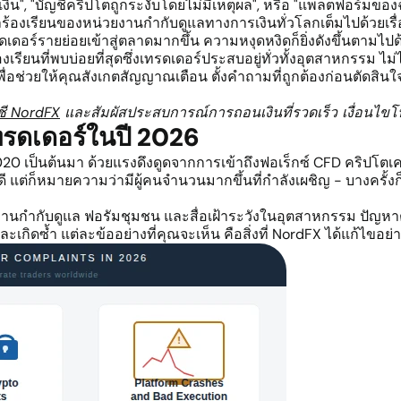
น", "บัญชีคริปโตถูกระงับโดยไม่มีเหตุผล", หรือ "แพลตฟอร์มของฉ
ลร้องเรียนของหน่วยงานกำกับดูแลทางการเงินทั่วโลกเต็มไปด้วยเรื
ทรดเดอร์รายย่อยเข้าสู่ตลาดมากขึ้น ความหงุดหงิดก็ยิ่งดังขึ้นตามไปด
รียนที่พบบ่อยที่สุดซึ่งเทรดเดอร์ประสบอยู่ทั่วทั้งอุตสาหกรรม ไ
เพื่อช่วยให้คุณสังเกตสัญญาณเตือน ตั้งคำถามที่ถูกต้องก่อนตัดสิน
ชี NordFX
และสัมผัสประสบการณ์การถอนเงินที่รวดเร็ว เงื่อนไขโปร่
ทรดเดอร์ในปี 2026
2020 เป็นต้นมา ด้วยแรงดึงดูดจากการเข้าถึงฟอเร็กซ์ CFD คริปโต
งดี แต่ก็หมายความว่ามีผู้คนจำนวนมากขึ้นที่กำลังเผชิญ - บางครั้ง
านกำกับดูแล ฟอรัมชุมชน และสื่อเฝ้าระวังในอุตสาหกรรม ปัญหาต่อไ
และเกิดซ้ำ แต่ละข้ออย่างที่คุณจะเห็น คือสิ่งที่ NordFX ได้แก้ไ