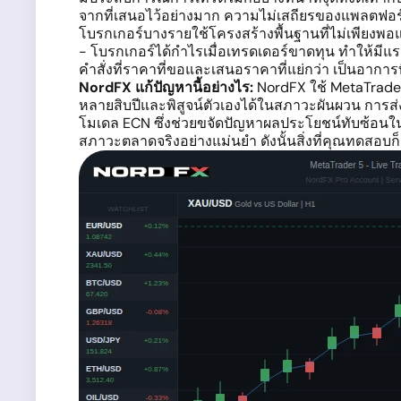
จากที่เสนอไว้อย่างมาก ความไม่เสถียรของแพลตฟอร์ม
โบรกเกอร์บางรายใช้โครงสร้างพื้นฐานที่ไม่เพียงพอแ
- โบรกเกอร์ได้กำไรเมื่อเทรดเดอร์ขาดทุน ทำให้มีแร
คำสั่งที่ราคาที่ขอและเสนอราคาที่แย่กว่า เป็นอาการที
NordFX แก้ปัญหานี้อย่างไร:
NordFX ใช้ MetaTrader
หลายสิบปีและพิสูจน์ตัวเองได้ในสภาวะผันผวน การส่
โมเดล ECN ซึ่งช่วยขจัดปัญหาผลประโยชน์ทับซ้อนในเ
สภาวะตลาดจริงอย่างแม่นยำ ดังนั้นสิ่งที่คุณทดสอบก็คื