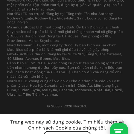
www.NordFX.com thuộc sở hữu và được điều hành bởi NordFX LTD,
một phần của Tập đoàn Nord, được ủy quyền và quản lý tại nhiều
khu vực pháp lý khác nhau:
NordFX LTD có trụ sở đăng ký tại Tầng trệt, Tòa nhà Sotheby,
Rodney Village, Rodney Bay, Gros-Islet, Saint Lucia với số đăng ký
2023-00470.
Maximus Global LTD, một công ty được Ủy ban Dịch vụ Tài chính
Seychelles cấp phép là Nhà môi giới chứng khoán với số giấy phép
SD065 và địa chỉ hoạt động tại CT House, Văn phòng số 8D,
Providence, Mahe, Seychelles.
Nord Premium LTD, một công ty được Ủy ban Dịch vụ Tài chính
Mauritius cấp phép là Nhà môi giới đầu tư với số giấy phép
GB24204016 và địa chỉ đăng ký tại Suite 201, Tầng 2, The Catalyst,
40 Silicon Avenue, Ebene, Mauritius.
Cảnh báo rủi ro: CFDs là các công cụ phức tạp và có nguy cơ mất
tiền nhanh chóng do đòn bẩy cao. Bạn nên cân nhắc xem liệu bạn
hiểu cách hoạt động của CFDs và liệu bạn có đủ khả năng để chịu
mất mát vốn lớn không.
NordFX LTD không cung cấp dịch vụ cho cư dân của các khu vực
pháp lý sau: Hoa Kỳ, Canada, Liên minh Châu Âu, Liên bang Nga,
Cuba, Sudan, Syria, Malaysia, Panama, Indonesia, Nhật Bản, Brazil,
Ukraina, Triều Tiên, Myanmar.
© 2008 - 2026 NordFX.
Trang web này sử dụng cookie. Tìm hiểu thêm về
Chính sách Cookie
của chúng tôi.