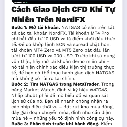
Cách Giao Dịch CFD Khí Tự
Nhiên Trên NordFX
Bước 1: Mở tài khoản.
NATGAS có sẵn trên tất
cả các tài khoản NordFX. Tài khoản MT4 Pro
chỉ bắt đầu từ 10 USD và là điểm khởi đầu thực
tế. Để có khớp lệnh ECN và spread chặt hơn,
tài khoản MT4 Zero và MT5 Zero bắt đầu lần
lượt từ 100 USD và 200 USD. Trước khi sử dụng
vốn thật, hãy mở tài khoản demo miễn phí –
nó tái hiện chính xác điều kiện thị trường thực
tế, để bạn có thể thực hành giao dịch NATGAS
mà không có rủi ro tài chính.
Bước 2: Tìm NATGAS trong MetaTrader.
Trong
bảng Market Watch, định vị ký hiệu
NATGAS
.
Nhấp chuột phải để mở biểu đồ và quan sát
lịch sử của nó. Bạn sẽ nhanh chóng nhận ra
các nhịp điệu thời vụ – đợt rút kho mùa đông,
đáy giai đoạn chuyển mùa, đỉnh nhu cầu điện
mùa hè – những yếu tố định hình công cụ này.
Bước 3: Phân tích trước khi hành động.
Kiểm