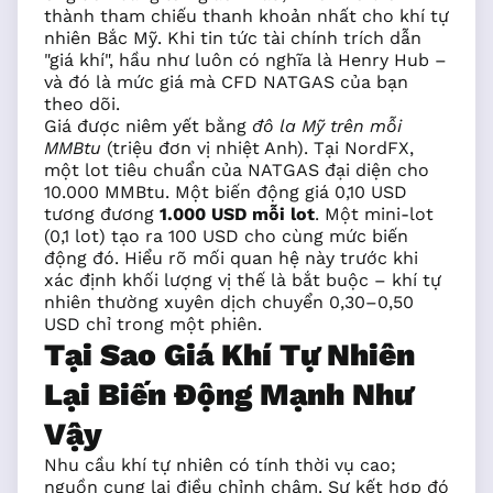
thành tham chiếu thanh khoản nhất cho khí tự
nhiên Bắc Mỹ. Khi tin tức tài chính trích dẫn
"giá khí", hầu như luôn có nghĩa là Henry Hub –
và đó là mức giá mà CFD NATGAS của bạn
theo dõi.
Giá được niêm yết bằng
đô la Mỹ trên mỗi
MMBtu
(triệu đơn vị nhiệt Anh). Tại NordFX,
một lot tiêu chuẩn của NATGAS đại diện cho
10.000 MMBtu. Một biến động giá 0,10 USD
tương đương
1.000 USD mỗi lot
. Một mini-lot
(0,1 lot) tạo ra 100 USD cho cùng mức biến
động đó. Hiểu rõ mối quan hệ này trước khi
xác định khối lượng vị thế là bắt buộc – khí tự
nhiên thường xuyên dịch chuyển 0,30–0,50
USD chỉ trong một phiên.
Tại Sao Giá Khí Tự Nhiên
Lại Biến Động Mạnh Như
Vậy
Nhu cầu khí tự nhiên có tính thời vụ cao;
nguồn cung lại điều chỉnh chậm. Sự kết hợp đó