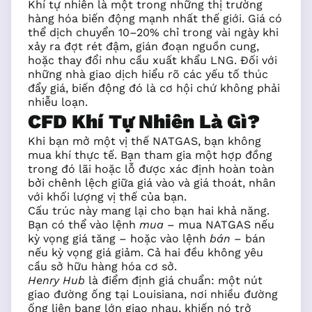
Khí tự nhiên là một trong những thị trường
hàng hóa biến động mạnh nhất thế giới. Giá có
thể dịch chuyển 10–20% chỉ trong vài ngày khi
xảy ra đợt rét đậm, gián đoạn nguồn cung,
hoặc thay đổi nhu cầu xuất khẩu LNG. Đối với
những nhà giao dịch hiểu rõ các yếu tố thúc
đẩy giá, biến động đó là cơ hội chứ không phải
nhiễu loạn.
CFD Khí Tự Nhiên Là Gì?
Khi bạn mở một vị thế NATGAS, bạn không
mua khí thực tế. Bạn tham gia một hợp đồng
trong đó lãi hoặc lỗ được xác định hoàn toàn
bởi chênh lệch giữa giá vào và giá thoát, nhân
với khối lượng vị thế của bạn.
Cấu trúc này mang lại cho bạn hai khả năng.
Bạn có thể vào lệnh
mua
– mua NATGAS nếu
kỳ vọng giá tăng – hoặc vào lệnh
bán
– bán
nếu kỳ vọng giá giảm. Cả hai đều không yêu
cầu sở hữu hàng hóa cơ sở.
Henry Hub
là điểm định giá chuẩn: một nút
giao đường ống tại Louisiana, nơi nhiều đường
ống liên bang lớn giao nhau, khiến nó trở