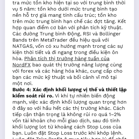
tra mức tồn kho hiện tại so với trung bình thời
vụ 5 năm: tồn kho dưới mức trung bình tạo
nền hỗ trợ giá mang tính cấu trúc; tồn kho
trên mức trung bình hạn chế các đợt tăng. Kết
hợp quan điểm cơ bản với phân tích kỹ thuật.
Các đường Trung bình Động, RSI và Bollinger
Bands trên MetaTrader đều hiệu quả với
NATGAS, vốn có xu hướng mạnh trong các sự
kiện thời tiết và đi ngang trong điều kiện ôn
hòa.
Phân tích thị trường hàng tuần của
NordFX
bao quát thị trường năng lượng cùng
với forex và các hàng hóa khác, cung cấp cho
bạn các mức kỹ thuật và bối cảnh vĩ mô tại
một nơi.
Bước 4: Xác định khối lượng vị thế và thiết lập
kiểm soát rủi ro.
Vì khí tự nhiên biến động
mạnh, việc xác định khối lượng quan trọng hơn
ở đây so với hầu hết các thị trường khác. Cách
tiếp cận thận trọng là không rủi ro quá 1–2%
vốn tài khoản cho mỗi giao dịch, sau đó tính
khối lượng lot từ khoảng cách Stop Loss của
bạn. Luôn đặt Stop Loss trước khi khớp lệnh.