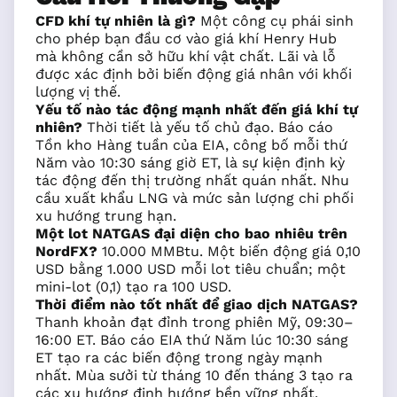
CFD khí tự nhiên là gì?
Một công cụ phái sinh
cho phép bạn đầu cơ vào giá khí Henry Hub
mà không cần sở hữu khí vật chất. Lãi và lỗ
được xác định bởi biến động giá nhân với khối
lượng vị thế.
Yếu tố nào tác động mạnh nhất đến giá khí tự
nhiên?
Thời tiết là yếu tố chủ đạo. Báo cáo
Tồn kho Hàng tuần của EIA, công bố mỗi thứ
Năm vào 10:30 sáng giờ ET, là sự kiện định kỳ
tác động đến thị trường nhất quán nhất. Nhu
cầu xuất khẩu LNG và mức sản lượng chi phối
xu hướng trung hạn.
Một lot NATGAS đại diện cho bao nhiêu trên
NordFX?
10.000 MMBtu. Một biến động giá 0,10
USD bằng 1.000 USD mỗi lot tiêu chuẩn; một
mini-lot (0,1) tạo ra 100 USD.
Thời điểm nào tốt nhất để giao dịch NATGAS?
Thanh khoản đạt đỉnh trong phiên Mỹ, 09:30–
16:00 ET. Báo cáo EIA thứ Năm lúc 10:30 sáng
ET tạo ra các biến động trong ngày mạnh
nhất. Mùa sưởi từ tháng 10 đến tháng 3 tạo ra
các xu hướng định hướng bền vững nhất.