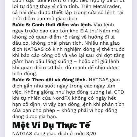
Luôn đặt Take Profit ở mục tiêu hợp lý để chốt
lời tự động thay vì cảm tính. Trên MetaTrader,
cả hai đều được thiết lập trong cửa sổ lệnh tại
thời điểm bạn mở giao dịch.
Bước 5: Canh thời điểm vào lệnh.
Vào lệnh
ngay trước báo cáo tồn kho EIA thứ Năm mà
không có quan điểm rõ ràng về hướng đi là
đầu cơ, không phải phân tích. Nhiều nhà giao
dịch NATGAS có kinh nghiệm đóng vị thế trước
khi báo cáo công bố và vào lại sau khi đợt tăng
giảm ban đầu lắng xuống – hoặc chỉ giữ lệnh
khi quan điểm cơ bản đủ mạnh để chịu được
biến động.
Bước 6: Theo dõi và đóng lệnh.
NATGAS giao
dịch gần như suốt ngày trong các ngày làm
việc. Không giống như hợp đồng tương lai, CFD
khí tự nhiên của NordFX không có ngày hết
hạn cố định, vì vậy bạn đóng lệnh khi phân tích
của bạn cho phép – không phải vì hợp đồng
đang được gia hạn.
Một Ví Dụ Thực Tế
NATGAS đang giao dịch ở mức 3,20