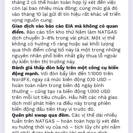
tháng 2 có thể hoàn toàn hợp lý xét đến việc
còn lại bao nhiêu mùa đông; cùng mức giá đó
vào tháng 10 lại gửi đi tín hiệu rất khác về triển
vọng nguồn cung.
Giao dịch vào báo cáo EIA mà không có quan
điểm.
Báo cáo tồn kho thứ Năm làm NATGAS
dịch chuyển 3–8% trong vài phút. Một vị thế
không có hướng rõ ràng hoặc sai khối lượng
qua thời điểm công bố này là một trong những
nguyên nhân phổ biến nhất gây thua lỗ ngoài
dự kiến trên thị trường này.
Đánh giá thấp đòn bẩy trên một công cụ biến
động mạnh.
Với đòn bẩy lên đến 1:1000 trên
NordFX, ngay cả mức biến động 0,10 USD –
hoàn toàn nằm trong biên độ ngày bình
thường – cũng tạo ra biến động 1.000 USD
trên mỗi lot tiêu chuẩn. Hầu hết các nhà giao
dịch mới phát hiện ra điều này trong phiên
biến động đầu tiên thay vì trước đó.
Quên phí swap qua đêm.
Các vị thế dài nhiều
tuần trên NATGAS – hoàn toàn hợp lý xét đến
xu hướng thời vụ của nó – tích lũy chi phí nắm
giữ phải được tính trước khi mở giao dịch,