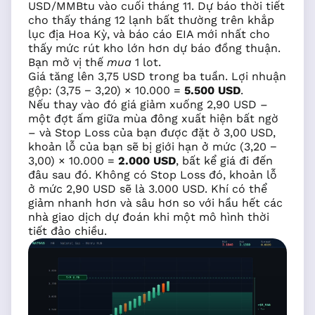
USD/MMBtu vào cuối tháng 11. Dự báo thời tiết
cho thấy tháng 12 lạnh bất thường trên khắp
lục địa Hoa Kỳ, và báo cáo EIA mới nhất cho
thấy mức rút kho lớn hơn dự báo đồng thuận.
Bạn mở vị thế
mua
1 lot.
Giá tăng lên 3,75 USD trong ba tuần. Lợi nhuận
gộp: (3,75 − 3,20) × 10.000 =
5.500 USD
.
Nếu thay vào đó giá giảm xuống 2,90 USD –
một đợt ấm giữa mùa đông xuất hiện bất ngờ
– và Stop Loss của bạn được đặt ở 3,00 USD,
khoản lỗ của bạn sẽ bị giới hạn ở mức (3,20 −
3,00) × 10.000 =
2.000 USD
, bất kể giá đi đến
đâu sau đó. Không có Stop Loss đó, khoản lỗ
ở mức 2,90 USD sẽ là 3.000 USD. Khí có thể
giảm nhanh hơn và sâu hơn so với hầu hết các
nhà giao dịch dự đoán khi một mô hình thời
tiết đảo chiều.