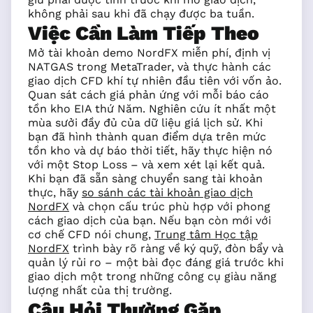
không phải sau khi đã chạy được ba tuần.
Việc Cần Làm Tiếp Theo
Mở tài khoản demo NordFX miễn phí, định vị
NATGAS trong MetaTrader, và thực hành các
giao dịch CFD khí tự nhiên đầu tiên với vốn ảo.
Quan sát cách giá phản ứng với mỗi báo cáo
tồn kho EIA thứ Năm. Nghiên cứu ít nhất một
mùa sưởi đầy đủ của dữ liệu giá lịch sử. Khi
bạn đã hình thành quan điểm dựa trên mức
tồn kho và dự báo thời tiết, hãy thực hiện nó
với một Stop Loss – và xem xét lại kết quả.
Khi bạn đã sẵn sàng chuyển sang tài khoản
thực, hãy
so sánh các tài khoản giao dịch
NordFX
và chọn cấu trúc phù hợp với phong
cách giao dịch của bạn. Nếu bạn còn mới với
cơ chế CFD nói chung,
Trung tâm Học tập
NordFX
trình bày rõ ràng về ký quỹ, đòn bẩy và
quản lý rủi ro – một bài đọc đáng giá trước khi
giao dịch một trong những công cụ giàu năng
lượng nhất của thị trường.
Câu Hỏi Thường Gặp