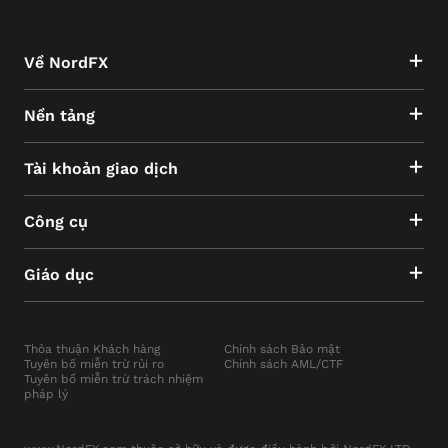
Về NordFX
Nền tảng
Tài khoản giao dịch
Công cụ
Giáo dục
Thỏa thuận Khách hàng
Chính sách Bảo mật
Tuyên bố miễn trừ rủi ro
Chính sách AML/CTF
Tuyên bố miễn trừ trách nhiệm
pháp lý