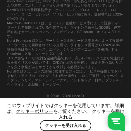
www.NordFX.com は、Nord グループの一部である NordFX LTD が所有お
よび運営しており、さまざまな法域で認可および規制を受けています。
NordFX LTD の登録事務所は、セントルシア、グロス・イレット、ロドニ
ーベイ、ロドニービレッジ、ソザビービル 1 階にあり、登録番号は 2023-
00470 です。
Maximus Global LTD は、セーシェル金融サービス庁によって証券ディー
ラーとして規制されている企業であり、ライセンス番号は SD065、運営
所在地はセーシェルのマヘ、プロビデンス、CT House、オフィス 8D で
す。
Nord Premium LTD は、モーリシャス金融サービス委員会によって投資デ
ィーラーとして規制されている企業で、ライセンス番号は GB24204016、
登録住所はモーリシャス、エベン、シリコンアベニュー 40 番地、The
Catalyst、2 階、スイート 201 です。
リスク警告: CFDは複雑な金融商品であり、高いレバレッジにより急速に資
金を失うリスクが高いです。CFDの仕組みを理解し、資金を失う高いリス
クを負う余裕があるかどうかを検討する必要があります。
NordFX LTD は、以下の法域に居住する方々にはサービスを提供しており
ません：アメリカ、カナダ、EU（欧州連合）、ロシア連邦、キューバ、ス
ーダン、シリア、マレーシア、パナマ、インドネシア、日本、ブラジル、
ウクライナ、北朝鮮、ミャンマー。
© 2008 - 2026 NordFX.
このウェブサイトではクッキーを使用しています。詳細
は、
クッキーポリシー
をご覧ください。 クッキーを受け
入れる
クッキーを受け入れる