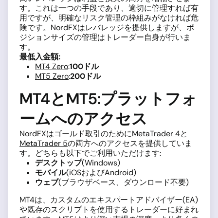
す。これは一つの手段であり、適切に管理すれば有
用ですが、明確なリスク管理の枠組みがなければ危
険です。NordFXはレバレッジを提供しますが、ポ
ジションサイズの管理はトレーダー自身が行いま
す。
最低入金額:
MT4 Zero
:
100ドル
MT5 Zero
:
200ドル
MT4とMT5:プラットフォ
ームへのアクセス
NordFXはゴールド取引のために
MetaTrader 4
と
MetaTrader 5
の両方へのアクセスを提供していま
す。どちらも以下でご利用いただけます:
デスクトップ
(Windows)
モバイル
(iOSおよびAndroid)
ウェブ
(ブラウザベース、ダウンロード不要)
MT4は、カスタムのエキスパートアドバイザー(EA)
や既存のスクリプトを使用するトレーダーに好まれ