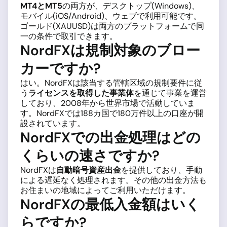
MT4とMT5
の両方が、デスクトップ(Windows)、
モバイル(iOS/Android)、ウェブで利用可能です。
ゴールド(XAUUSD)は両方のプラットフォームで同
一の条件で取引できます。
NordFXは規制対象のブロー
カーですか?
はい。NordFXは該当する管轄区域の規制要件に従
う
ライセンスを取得した事業体
を通じて事業を運営
しており、2008年から世界市場で活動していま
す。NordFXでは188カ国で180万件以上の口座が開
設されています。
NordFXでの出金処理はどの
くらいの速さですか?
NordFXは
自動暗号資産出金
を提供しており、手動
による遅延なく処理されます。その他の出金方法も
お住まいの地域によってご利用いただけます。
NordFXの最低入金額はいく
らですか?