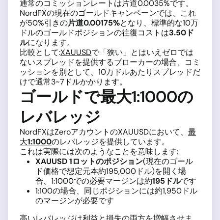
通常のコミッションレートは片道0.0035%です。
NordFXの現在のゴールドキャンペーンでは、これ
が50%引きの
片道0.00175%
となり、標準的な10万
ドルのゴールドポジションの往復コストは
3.50ド
ル
になります。
比較として:
XAUUSD
で「狭い」とはいえゼロでは
ないスプレッドを提供するブローカーの場合、コミ
ッションを別として、10万ドルあたりスプレッドだ
けで通常3~7ドルかかります。
ゴールドで最大1:1000の
レバレッジ
NordFXはZeroアカウントのXAUUSDにおいて、
最
大
1:1000
のレバレッジを提供しています。
これは実際には次のようなことを意味します:
XAUUSD 1ロットのポジション
(現在のゴール
ド価格で想定元本約195,000ドル)を開く場
合、1:1000での必要マージンは約
195ドル
です
1:100の場合、同じポジションには約1,950ドル
のマージンが必要です
高いレバレッジは利益と損失の両方を増幅させま