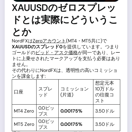
XAUUSDのゼロスプレッ
ドとは実際にどういうこ
とか
NordFXは
Zeroアカウント
(MT4・MT5共に)で
XAUUSDのスプレッド0
を提供しています。つまり
ゴールドの
ビッド・アスク価格
が同一であり、レー
トに上乗せされたマークアップを支払う必要はあり
ません。
その代わりにNordFXは、透明性の高いコミッショ
ンを課金します:
想定元本
スプレ
コミッション
10万ドル
口座
ッド
(片道)
の往復コ
スト
0.0ピッ
MT4 Zero
0.00175%
3.50ドル
プス
0.0ピッ
MT5 Zero
0.00175%
3.50ドル
プス