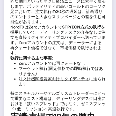
的な動向といったマクロ経済ニュースに素早く反応
します。ボラティリティの高いゴールドのローソク
足において、注文執行の30秒の遅延は、計画通り
のエントリーと大きなスリッページとの差を生む可
能性があります。
NordFXはZeroアカウントで
STP/ECN方式の執行
を
採用していて、ディーリングデスクの介在なしに注
文を直接リクイディティプロバイダーへ送っていま
す。Zeroアカウントの注文は、ディーラーによる
再クォート価格ではなく、市場価格で執行されま
す。
執行に関する主な事実:
Zeroアカウントでは再クォートなし
マーケット執行(固定価格での即時執行ではあ
りません)
注文は
機関投資家向けリクイディティ
に送られ
ます
特にスキャルパーやアルゴリズムトレーダーにとっ
て重要なコスト構造は、ディーリングデスク口座に
おける「狭いスプレッド」ではなく、ゼロスプレッ
ド+低コミッション+高速執行です。