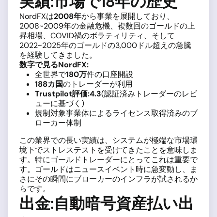
実績:市場で18年の歴史
NordFXは
2008年
から事業を展開しており、
2008~2009年の金融危機、複数回のゴールドの上
昇相場、COVID禍のボラティリティ、そして
2022~2025年のゴールドの3,000ドル超えの急騰
を経験してきました。
数字で見るNordFX:
全世界で
180万
件の口座開設
188カ国
のトレーダーが利用
Trustpilot評価:4.3
(認証済みトレーダーのレビ
ューに基づく)
規制対象事業体によるライセンス取得済みのブ
ローカー体制
この業界での長い実績は、システムが極端な市場環
境下でストレステストを受けてきたことを意味しま
す。特に
ゴールドトレーダー
にとってこれは重要で
す。ゴールドはニュースイベント時に急変動し、ま
さにその瞬間にブローカーのインフラが試されるか
らです。
出金:自動暗号資産払い出