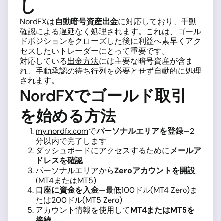
し
NordFXは
自動暗号資産出金
に対応しており、手動
確認による遅延なく処理されます。これは、ゴール
ドポジションをクローズした後に利益へ素早くアク
セスしたいトレーダーにとって重要です。
対応している
出金方法
には主要な暗号資産が含ま
れ、手動承認の待ち行列を必要とせず自動的に処理
されます。
NordFXでゴールド取引
を始める方法
my.nordfx.com
で
パーソナルエリアを登録
—2
分以内で完了します
ダッシュボードにアクセスするために
メールア
ドレスを確認
パーソナルエリアから
Zeroアカウントを開設
(MT4またはMT5)
口座に資金を入金
—最低100ドル(MT4 Zero)ま
たは200ドル(MT5 Zero)
アカウント情報を使用して
MT4またはMT5を
接続