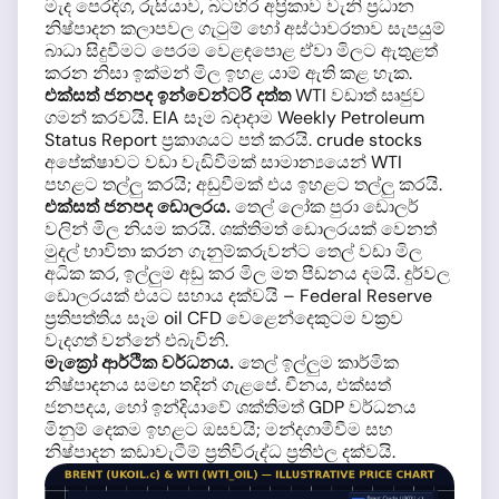
මැද පෙරදිග, රුසියාව, බටහිර අප්‍රිකාව වැනි ප්‍රධාන
නිෂ්පාදන කලාපවල ගැටුම් හෝ අස්ථාවරතාව සැපයුම්
බාධා සිදුවීමට පෙරම වෙළඳපොළ ඒවා මිලට ඇතුළත්
කරන නිසා ඉක්මන් මිල ඉහළ යාම් ඇති කළ හැක.
එක්සත් ජනපද ඉන්වෙන්ටරි දත්ත
WTI වඩාත් සෘජුව
ගමන් කරවයි. EIA සෑම බදාදාම Weekly Petroleum
Status Report ප්‍රකාශයට පත් කරයි. crude stocks
අපේක්ෂාවට වඩා වැඩිවීමක් සාමාන්‍යයෙන් WTI
පහළට තල්ලු කරයි; අඩුවීමක් එය ඉහළට තල්ලු කරයි.
එක්සත් ජනපද ඩොලරය.
තෙල් ලෝක පුරා ඩොලර්
වලින් මිල නියම කරයි. ශක්තිමත් ඩොලරයක් වෙනත්
මුදල් භාවිතා කරන ගැනුම්කරුවන්ට තෙල් වඩා මිල
අධික කර, ඉල්ලුම අඩු කර මිල මත පීඩනය දමයි. දුර්වල
ඩොලරයක් එයට සහාය දක්වයි – Federal Reserve
ප්‍රතිපත්තිය සෑම oil CFD වෙළෙන්දෙකුටම වක්‍රව
වැදගත් වන්නේ එබැවිනි.
මැක්‍රෝ ආර්ථික වර්ධනය.
තෙල් ඉල්ලුම කාර්මික
නිෂ්පාදනය සමඟ තදින් ගැළපේ. චීනය, එක්සත්
ජනපදය, හෝ ඉන්දියාවේ ශක්තිමත් GDP වර්ධනය
මිනුම් දෙකම ඉහළට ඔසවයි; මන්දගාමීවීම සහ
නිෂ්පාදන කඩාවැටීම් ප්‍රතිවිරුද්ධ ප්‍රතිඵල දක්වයි.