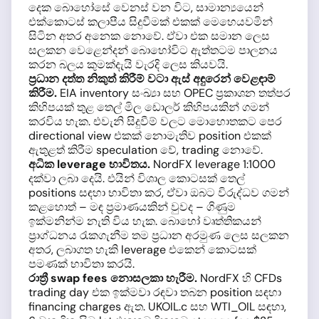
දෙක බොහෝසේ වෙනස් වන විට, සාමාන්‍යයෙන්
එක්කොටස් කලාපීය සිදුවීමක් එකක් මෙහෙයවමින්
සිටින අතර අනෙක නොවේ. ඒවා එක සමාන ලෙස
සලකන වෙළෙන්දන් බොහෝවිට ඇත්තටම පාලනය
කරන බලය කුමක්දැයි වැරදි ලෙස කියවයි.
ප්‍රධාන දත්ත නිකුත් කිරීම් වටා ඇස් අඳුරෙන් වෙළඳාම්
කිරීම.
EIA inventory සංඛ්‍යා සහ OPEC ප්‍රකාශන තත්පර
කිහිපයක් තුළ තෙල් මිල ඩොලර් කිහිපයකින් ගමන්
කරවිය හැක. එවැනි සිදුවීම් වලට මොහොතකට පෙර
directional view එකක් නොමැතිව position එකක්
ඇතුළත් කිරීම speculation වේ, trading නොවේ.
අධික leverage භාවිතය.
NordFX leverage 1:1000
දක්වා ලබා දෙයි. එයින් විශාල කොටසක් තෙල්
positions සඳහා භාවිතා කර, ඒවා ඔබට විරුද්ධව ගමන්
කළහොත් – මඳ ප්‍රමාණයකින් වුවද – ගිණුම
ඉක්මනින්ම නැති විය හැක. බොහෝ වෘත්තිකයන්
ප්‍රාග්ධනය රැකගැනීම තම ප්‍රධාන අරමුණ ලෙස සලකන
අතර, ලබාගත හැකි leverage එකෙන් කොටසක්
පමණක් භාවිතා කරයි.
රාත්‍රී swap fees නොසලකා හැරීම.
NordFX හි CFDs
trading day එක ඉක්මවා රඳවා තබන position සඳහා
financing charges ඇත. UKOIL.c සහ WTI_OIL සඳහා,