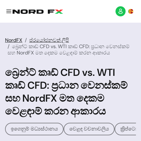
NordFX
ප්රයෝජනවත් ලිපි
බ්‍රෙන්ට් කෘඩ් CFD vs. WTI කෘඩ් CFD: ප්‍රධාන වෙනස්කම්
සහ NordFX මත දෙකම වෙළඳාම් කරන ආකාරය
බ්‍රෙන්ට් කෘඩ් CFD vs. WTI
කෘඩ් CFD: ප්‍රධාන වෙනස්කම්
සහ NordFX මත දෙකම
වෙළඳාම් කරන ආකාරය
ඉගෙනුම් මධ්‍යස්ථානය
වෙළඳ වචනාවලිය
ක්‍රිප්ට