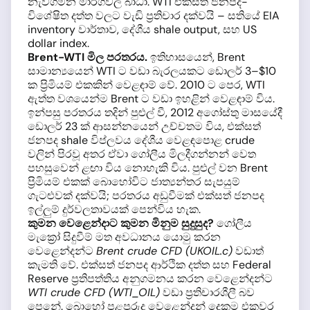
නැව්ගමන මාර්ගවල බාධා. WTI එක්සත් ජනපද-
විශේෂිත දත්ත වලට වැඩි ප්‍රතිචාර දක්වයි – සතියේ EIA
inventory වාර්තාව, දේශීය shale output, සහ US
dollar index.
Brent-WTI මිල පරතරය.
ඉතිහාසයෙන්, Brent
සාමාන්‍යයෙන් WTI ට වඩා බැරලයකට ඩොලර් 3–$10
ක ප්‍රිමියම් එකකින් වෙළඳාම් වේ. 2010 ට පෙර, WTI
ඇත්ත වශයෙන්ම Brent ට වඩා ඉහළින් වෙළඳාම් විය.
ඉන්පසු පරතරය තදින් පුළුල් වී, 2012 අගෝස්තු මාසයේදී
ඩොලර් 23 ක් ආසන්නයෙන් උච්චතම විය, එක්සත්
ජනපද shale විප්ලවය දේශීය වෙළඳපොළ crude
වලින් පිරවූ අතර ඒවා ගෝලීය මිලදීගන්නන් වෙත
පහසුවෙන් ළඟා විය නොහැකි විය. පුළුල් වන Brent
ප්‍රිමියම් එකක් බොහෝවිට ජාත්‍යන්තර සැපයුම්
ගැටළුවක් දක්වයි; පරතරය අඩුවීමක් එක්සත් ජනපද
ඉල්ලුම් දුර්වලතාවයක් පෙන්විය හැක.
කුමන වෙළෙන්දාට කුමන මිනුම සුදුසුද?
ගෝලීය
මැක්‍රෝ සිදුවීම් මත අවධානය යොමු කරන
වෙළෙන්දන්ට
Brent crude CFD (UKOIL.c)
වඩාත්
කැමති වේ. එක්සත් ජනපද ආර්ථික දත්ත සහ Federal
Reserve ප්‍රතිපත්තිය අනුගමනය කරන වෙළෙන්දන්ට
WTI crude CFD (WTI_OIL)
වඩා ප්‍රතිචාරශීලී බව
පෙනේ. බොහෝ පළපුරුදු වෙළෙන්දන් දෙකම එකවර