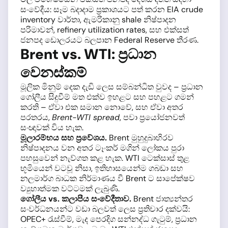
සංවේදීය: සෑම බදාදාම ප්‍රකාශයට පත් කරන EIA crude
inventory වාර්තා, ඇමරිකානු shale නිෂ්පාදන
පරිමාවන්, refinery utilization rates, සහ එක්සත්
ජනපද ඩොලරයට බලපාන Federal Reserve තීරණ.
Brent vs. WTI: ප්‍රධාන
වෙනස්කම්
මූලික මිනුම් දෙක දැඩි ලෙස සම්බන්ධිත වුවද – ප්‍රධාන
ගෝලීය සිදුවීම් මත එක්ව ඉහළට සහ පහළට ගමන්
කරති – ඒවා එක සමාන නොවේ, සහ ඒවා අතර
පරතරය,
Brent-WTI spread
, පවා ප්‍රයෝජනවත්
සංඥාවක් විය හැක.
මූලාරම්භය සහ ප්‍රවේශය.
Brent මුහුදුබාහිරව
නිෂ්පාදනය වන අතර ටෑංකර් මගින් ලෝකය පුරා
පහසුවෙන් නැව්ගත කළ හැක. WTI ටෙක්සාස් තුළ
භූමියෙන් වටවූ නිසා, ඉතිහාසයෙන්ම ගබඩා සහ
නලමාර්ග බාධක නිර්මාණය වී Brent ට සාපේක්ෂව
ව්‍යුහාත්මක වට්ටමක් ලැබුණි.
ගෝලීය vs. කලාපීය සංවේදීතාව.
Brent ජාත්‍යන්තර
සංවර්ධනයන්ට වඩා බලවත් ලෙස ප්‍රතිචාර දක්වයි:
OPEC+ රැස්වීම්, මැද පෙරදිග සන්නද්ධ ගැටුම්, ප්‍රධාන