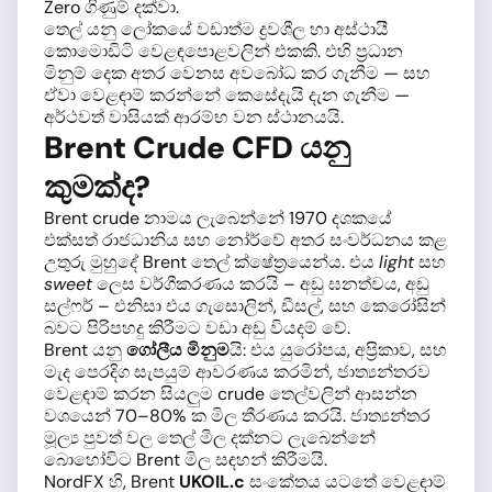
Zero ගිණුම් දක්වා.
තෙල් යනු ලෝකයේ වඩාත්ම ද්‍රවශීල හා අස්ථායී
කොමොඩිටි වෙළඳපොළවලින් එකකි. එහි ප්‍රධාන
මිනුම් දෙක අතර වෙනස අවබෝධ කර ගැනීම — සහ
ඒවා වෙළඳාම් කරන්නේ කෙසේදැයි දැන ගැනීම —
අර්ථවත් වාසියක් ආරම්භ වන ස්ථානයයි.
Brent Crude CFD යනු
කුමක්ද?
Brent crude නාමය ලැබෙන්නේ 1970 දශකයේ
එක්සත් රාජධානිය සහ නෝර්වේ අතර සංවර්ධනය කළ
උතුරු මුහුදේ Brent තෙල් ක්ෂේත්‍රයෙන්ය. එය
light
සහ
sweet
ලෙස වර්ගීකරණය කරයි – අඩු ඝනත්වය, අඩු
සල්ෆර් – එනිසා එය ගැසොලින්, ඩීසල්, සහ කෙරෝසින්
බවට පිරිපහදු කිරීමට වඩා අඩු වියදම් වේ.
Brent යනු
ගෝලීය මිනුම
යි: එය යුරෝපය, අප්‍රිකාව, සහ
මැද පෙරදිග සැපයුම් ආවරණය කරමින්, ජාත්‍යන්තරව
වෙළඳාම් කරන සියලුම crude තෙල්වලින් ආසන්න
වශයෙන් 70–80% ක මිල තීරණය කරයි. ජාත්‍යන්තර
මූල්‍ය පුවත් වල තෙල් මිල දක්නට ලැබෙන්නේ
බොහෝවිට Brent මිල සඳහන් කිරීමයි.
NordFX හි, Brent
UKOIL.c
සංකේතය යටතේ වෙළඳාම්