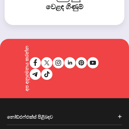
වෙළඳ ගිණුම්
අප අනුගමනය කරන්න
නෝඩ්එෆ්එක්ස් පිළිබඳව