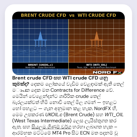
Brent crude CFD සහ WTI crude CFD යනු
කුමක්ද?
දෙකම ලෝකයේ වැඩිම වෙළඳාමක් ඇති තෙල්
මാപක දෙක මත Contracts for Difference වේ.
මෙයින් වෙළෙන්දන්ට ශාරීරික crude තෙල්
බැරලයක්වත් හිමි නොවී තෙල් මිල ගමන් — ඉහළට
හෝ පහළට — ගැන අනුමාන කළ හැක. NordFX හි,
මෙම උපකරණ
UKOIL.c
(Brent Crude) සහ
WTI_OIL
(West Texas Intermediate) ලෙස ලැයිස්තුගත කර
ඇත, සහ
සියලුම ගිණුම් වර්ග
හරහා ලබාගත හැක –
ආරම්භක මට්ටමේ MT4 Pro සිට ECN මත පදනම් වූ