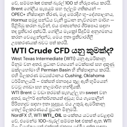
වේ, සම්මත lot එකක් බැරල් 100 ක් නිරූපණය කරයි.
Brent ගෝලීය සැපයුම් සහ ඉල්ලුම් ගතිකයන් —
OPEC+ නිෂ්පාදන තීරණ, මැද පෙරදිග භූ-දේශපාලනය,
Hormuz සමුද්‍ර සන්ධිය වැනි ප්‍රධාන නැව්ගමන මාර්ග —
පිළිබිඹු කරන බැවින්, එය ජාත්‍යන්තර ශීර්ෂපාඨ සඳහා
තද ප්‍රතිචාර දක්වයි. ගෝලීය මැක්‍රෝ සිදුවීම් අනුගමනය
කරන වෙළෙන්දන්ට, මෙය ඉතා ප්‍රතිචාරශීලී
උපකරණයක් බවට පත් කරයි.
WTI Crude CFD යනු කුමක්ද?
West Texas Intermediate (WTI) යනු ඇමරිකානු
මිනුම වන අතර, ප්‍රධාන වශයෙන් ටෙක්සාස් සහ දකුණු
ඔක්ලහෝමා හි Permian Basin හි නිෂ්පාදනය කරයි.
එහි මිලකරණ මධ්‍යස්ථානය Cushing, Oklahoma
ටර්මිනලයයි – එක්සත් ජනපදය තුළ ඇති භූමියෙන්
වටවූ ගබඩා සහ නලමාර්ග හන්දියකි.
WTI Brent ට වඩා තරමක් සැහැල්ලු හා sweet වන
අතර, සල්ෆර් අන්තර්ගතයත් අඩුය; එය ගැසොලින්
පිරිපහදුව සඳහා ඉතා සුදුසුය. එය උතුරු ඇමරිකානු
තෙල් මිලකරණයේ ප්‍රධාන මිනුමයි.
NordFX හි, WTI
WTI_OIL
සංකේතය යටතේ වෙළඳාම්
වේ, එමෙන්ම 100-බැරල් සම්මත lot එකක් ඇත. WTI
මිල විශේෂයෙන් එක්සත් ජනපද දේශීය දත්ත සඳහා