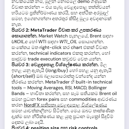
නවකයෙක් නම්, මුලින් නොමිලේ demo ගිණුමක්
විවෘත කරන්න – එය සැබෑ වෙළඳපොළ තත්ත්වයන්
හරියටම ප්‍රතිනිර්මාණය කරයි, සහ අත්ථික අරමුදල්
සමඟ, ඉගෙනගන්නා අතරතුර කිසිදු මුල්‍ය අවදානමක්
නැත.
පියවර 2: MetaTrader විවෘත කර උපකරණය
සොයාගන්න.
Market Watch පැනලයේ, Brent සඳහා
UKOIL.c
හෝ WTI සඳහා
WTI_OIL
සොයාගන්න.
සංකේතය මත right-click කර chart එකක් විවෘත
කරන්න, technical indicators එකතු කරන්න, හෝ
සෘජුවම trade execution කවුළුව වෙත යන්න.
පියවර 3: වෙළඳපොළ විශ්ලේෂණය කරන්න.
මිල
ඉහළ යනු ඇතැයි (
long/buy
) හෝ පහළ යනු ඇතැයි
(
short/sell
) ඔබ බලාපොරොත්තු වන්නේද යන්න
තීරණය කරන්න. MetaTrader හි built-in technical
tools – Moving Averages, RSI, MACD, Bollinger
Bands – භාවිතා කරන්න, සහ සෑම සතියකම Brent oil
සමඟ ප්‍රධාන forex pairs සහ commodities ආවරණය
කරන
NordFX සතිපතා වෙළඳපොළ විශ්ලේෂණය
සමඟ යාවත්කාලීනව සිටින්න. මෙය ඔබට තාක්ෂණික
දැක්ම සහ නිරීක්ෂණය කළ යුතු ප්‍රධාන මැක්‍රෝ සිදුවීම්
දෙකම ලබා දෙයි.
පියවර 4: position size සහ risk controls