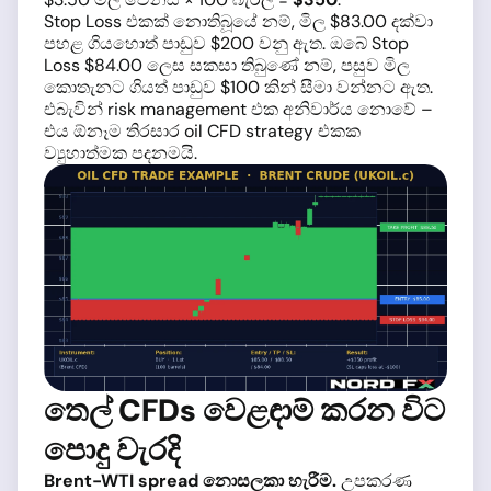
Stop Loss එකක් නොතිබූයේ නම්, මිල $83.00 දක්වා
පහළ ගියහොත් පාඩුව $200 වනු ඇත. ඔබේ Stop
Loss $84.00 ලෙස සකසා තිබුණේ නම්, පසුව මිල
කොතැනට ගියත් පාඩුව $100 කින් සීමා වන්නට ඇත.
එබැවින් risk management එක අනිවාර්ය නොවේ –
එය ඕනෑම තිරසාර oil CFD strategy එකක
ව්‍යුහාත්මක පදනමයි.
තෙල් CFDs වෙළඳාම් කරන විට
පොදු වැරදි
Brent-WTI spread නොසලකා හැරීම.
උපකරණ