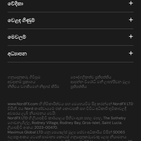
වේදිකා
වෙළඳ ගිණුම්
මෙවලම්
අධ්‍යාපන
ගනුදෙනුකරු ගිවිසුම
පෞද්ගලිකත්ව ප්‍රතිපත්තිය
අවදානම් ප්‍රකාශය
ආපන්න විරෝධී මනී ලාභ/පීඩන මූල්‍ය
නීතිමය වගකීමෙන් නිදහස් කිරීම
ප්‍රතිපත්තිය
www.NordFX.com හි හිමිකාරීත්වය සහ මෙහෙයවීම සිදු කරන්නේ NordFX LTD
විසිනි. එය Nord කණ්ඩායමේ එක් කොටසකි සහ විවිධ අධිකාරි භූමිකාවලදී
අවසරය ලැබී නියාමනය වෙයි:
NordFX LTD හි ලියාපදිංචි කාර්යාලය පිහිටා ඇත: පහල මහල, The Sotheby
ගොඩනැගිල්ල, Rodney Village, Rodney Bay, Gros-Islet, Saint Lucia.
ලියාපදිංචි අංකය: 2023-00470.
Maximus Global LTD යනු සෙෂෙල්ස් මූල්‍ය සේවා අධිකාරිය විසින් SD065
බලපත්‍ර අංකය යටතේ සාමාන්‍ය කොටස් ගනුදෙනුකරුවෙකු ලෙස නියාමනය