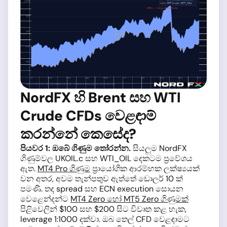
NordFX හි Brent සහ WTI
Crude CFDs වෙළඳාම්
කරන්නේ කෙසේද?
පියවර 1: ඔබේ ගිණුම තෝරන්න.
සියලුම NordFX
ගිණුම්වල UKOIL.c සහ WTI_OIL දෙකටම ප්‍රවේශය
ඇත.
MT4 Pro ගිණුම
ප්‍රායෝගික ආරම්භක ලක්ෂ්‍යයක්
වන අතර, අවම තැන්පතුව ඇත්තේ ඩොලර් 10 ක්
පමණි. තද spread සහ ECN execution සොයන
වෙළෙන්දන්ට
MT4 Zero හෝ MT5 Zero ගිණුමක්
පිළිවෙලින් $100 සහ $200 සිට විවෘත කළ හැක,
leverage 1:1000 දක්වා. ඔබ තෙල් CFD වෙළඳාමට