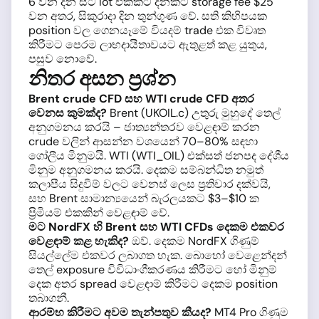
6 වන දින සිට lot එකකට දිනකට storage fee $25
වන අතර, සිකුරාදා දින තුන්ගුණ වේ. සති කිහිපයක
position වල ගෙනයෑමේ වියදම් trade එක විවෘත
කිරීමට පෙරම ලාභදායීතාවයට ඇතුළත් කළ යුතුය,
පසුව නොවේ.
නිතර අසන ප්‍රශ්න
Brent crude CFD සහ WTI crude CFD අතර
වෙනස කුමක්ද?
Brent (UKOIL.c) උතුරු මුහුදේ තෙල්
අනුගමනය කරයි – ජාත්‍යන්තරව වෙළඳාම් කරන
crude වලින් ආසන්න වශයෙන් 70–80% සඳහා
ගෝලීය මිනුමයි. WTI (WTI_OIL) එක්සත් ජනපද දේශීය
මිනුම අනුගමනය කරයි. දෙකම සම්බන්ධිත නමුත්
කලාපීය සිදුවීම් වලට වෙනස් ලෙස ප්‍රතිචාර දක්වයි,
සහ Brent සාමාන්‍යයෙන් බැරලයකට $3–$10 ක
ප්‍රිමියම් එකකින් වෙළඳාම් වේ.
මට NordFX හි Brent සහ WTI CFDs දෙකම එකවර
වෙළඳාම් කළ හැකිද?
ඔව්. දෙකම NordFX ගිණුම්
සියල්ලේම එකවර ලබාගත හැක. බොහෝ වෙළෙන්දන්
තෙල් exposure විවිධාංගීකරණය කිරීමට හෝ මිනුම්
දෙක අතර spread වෙළඳාම් කිරීමට දෙකම position
තබාගනී.
ආරම්භ කිරීමට අවම තැන්පතුව කීයද?
MT4 Pro ගිණුම