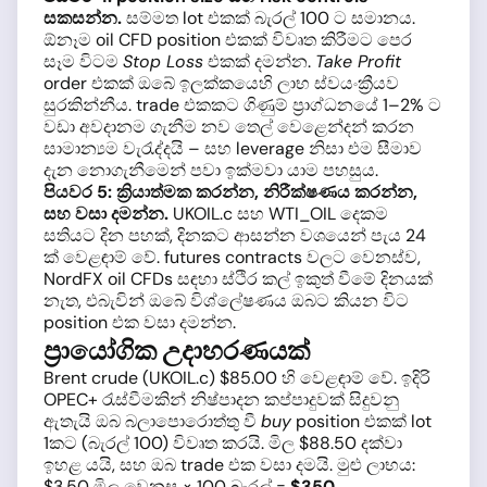
සකසන්න.
සම්මත lot එකක් බැරල් 100 ට සමානය.
ඕනෑම oil CFD position එකක් විවෘත කිරීමට පෙර
සෑම විටම
Stop Loss
එකක් දමන්න.
Take Profit
order එකක් ඔබේ ඉලක්කයෙහි ලාභ ස්වයංක්‍රීයව
සුරකින්නීය. trade එකකට ගිණුම් ප්‍රාග්ධනයේ 1–2% ට
වඩා අවදානම ගැනීම නව තෙල් වෙළෙන්දන් කරන
සාමාන්‍යම වැරැද්දයි – සහ leverage නිසා එම සීමාව
දැන නොගැනීමෙන් පවා ඉක්මවා යාම පහසුය.
පියවර 5: ක්‍රියාත්මක කරන්න, නිරීක්ෂණය කරන්න,
සහ වසා දමන්න.
UKOIL.c සහ WTI_OIL දෙකම
සතියට දින පහක්, දිනකට ආසන්න වශයෙන් පැය 24
ක් වෙළඳාම් වේ. futures contracts වලට වෙනස්ව,
NordFX oil CFDs සඳහා ස්ථිර කල් ඉකුත් වීමේ දිනයක්
නැත, එබැවින් ඔබේ විශ්ලේෂණය ඔබට කියන විට
position එක වසා දමන්න.
ප්‍රායෝගික උදාහරණයක්
Brent crude (UKOIL.c) $85.00 හි වෙළඳාම් වේ. ඉදිරි
OPEC+ රැස්වීමකින් නිෂ්පාදන කප්පාදුවක් සිදුවනු
ඇතැයි ඔබ බලාපොරොත්තු වී
buy
position එකක් lot
1කට (බැරල් 100) විවෘත කරයි. මිල $88.50 දක්වා
ඉහළ යයි, සහ ඔබ trade එක වසා දමයි. මුළු ලාභය:
$3.50 මිල වෙනස × 100 බැරල් =
$350
.