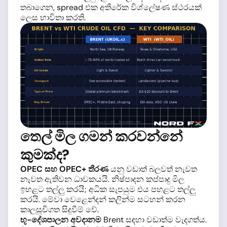
තබාගෙන, spread එක අතිරේක විශ්ලේෂණ ස්ථරයක්
ලෙස භාවිතා කරති.
තෙල් මිල ගමන් කරවන්නේ
කුමක්ද?
OPEC සහ OPEC+ තීරණ
යනු වඩාත් බලවත් නැවත
නැවත ඇතිවන ධාවකයයි. නිෂ්පාදන කප්පාදු මිල
ඉහළට තල්ලු කරයි; අධික සැපයුම එය පහළට තල්ලු
කරයි. මේවා වෙළෙන්දන් කලින්ම සටහන් කරන
කාලසූචිගත සිදුවීම් වේ.
භූ-දේශපාලන අවදානම
Brent සඳහා වඩාත්ම වැදගත්ය.