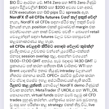
$10 සිට ආරම්භ වේ. MT4 Zero සහ MT5 Zero ගිණුම්
සඳහා පිළිවෙලින් $100 සහ $200 අවශ්‍ය වන අතර,
ECN execution සහ 0.0 pips සිට spreads ඇත.
NordFX හි oil CFDs futures වගේ කල් ඉකුත් වේද?
නැහැ. NordFX oil CFDs සඳහා ස්ථිර කල් ඉකුත් වීමේ
දිනයක් නැත. position එකක් ප්‍රමාණවත් margin එක
පවත්වාගෙන යන තාක් විවෘතව පවතී – බොහෝ retail
වෙළෙන්දන් සඳහා futures වලට වඩා පහසුවෙන්
කළමනාකරණය කළ හැක.
oil CFDs වෙළඳාම් කිරීමට හොඳම වේලාව කුමක්ද?
ද්‍රවශීලතාවය උච්චතම වන්නේ යුරෝපීය-එක්සත්
ජනපද session overlap තුළ, ආසන්න වශයෙන්
13:00–17:00 GMT අතරය. සෑම බදාදාම 14:30 GMT ට
ප්‍රකාශයට පත් කරන සතිපතා EIA වාර්තාව WTI සහ
Brent දෙකෙහිම ඉතාම තියුණු intraday චලනයන්
නිතරම ජනනය කරයි. OPEC+ රැස්වීම් සූචිගත කරන
විට ඒවාද එසේම ඉහළ අස්ථායීතාවයක් ඇති කරයි.
ඊළඟට කළ යුත්තේ:
නොමිලේ NordFX demo ගිණුමක්
විවෘත කරන්න, MetaTrader හි UKOIL.c සහ WTI_OIL
සොයාගෙන, virtual funds සමඟ ඔබේ පළමු oil CFD
trades පුහුණු කරන්න. යන්ත්‍රණය සමඟ ඔබ සුවපහසු
වූ පසු සහ පරීක්ෂා කළ strategy එකක් තිබූ විට, live