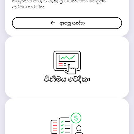
ගිණුමකට මාරු වී සැබෑ ප්‍රාග්ධනයෙන් වෙළඳාම්
ආරම්භ කරන්න.
ආපසු යන්න
විනිමය වේදිකා