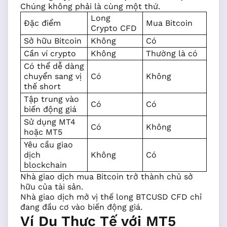
Chúng không phải là cùng một thứ.
Long
Đặc điểm
Mua Bitcoin
Crypto CFD
Sở hữu Bitcoin
Không
Có
Cần ví crypto
Không
Thường là có
Có thể dễ dàng
chuyển sang vị
Có
Không
thế short
Tập trung vào
Có
Có
biến động giá
Sử dụng MT4
Có
Không
hoặc MT5
Yêu cầu giao
dịch
Không
Có
blockchain
Nhà giao dịch mua Bitcoin trở thành chủ sở
hữu của tài sản.
Nhà giao dịch mở vị thế long BTCUSD CFD chỉ
đang đầu cơ vào biến động giá.
Ví Dụ Thực Tế với MT5