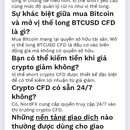
long vì chúng dễ hiểu hơn. Vị thế short yêu cầu
cùng mức độ quản lý rủi ro như vị thế long.
Sự khác biệt giữa mua Bitcoin
và mở vị thế long BTCUSD CFD
là gì?
Mua Bitcoin mang lại quyền sở hữu tài sản. Mở
vị thế long BTCUSD CFD là đầu cơ vào biến
động giá mà không có quyền sở hữu.
Bạn có thể kiếm tiền khi giá
crypto giảm không?
Vị thế short crypto CFD được thiết kế đặc biệt
để có thể kiếm lợi nhuận từ giá giảm.
Crypto CFD có sẵn 24/7
không?
Có, NordFX cung cấp quyền truy cập 24/7 vào
thị trường crypto CFD.
Những
nền tảng giao dịch
nào
thường được dùng cho giao