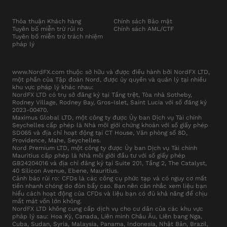
Thỏa thuận Khách hàng
Chính sách Bảo mật
Tuyên bố miễn trừ rủi ro
Chính sách AML/CTF
Tuyên bố miễn trừ trách nhiệm
pháp lý
www.NordFX.com thuộc sở hữu và được điều hành bởi NordFX LTD,
một phần của Tập đoàn Nord, được ủy quyền và quản lý tại nhiều
khu vực pháp lý khác nhau:
NordFX LTD có trụ sở đăng ký tại Tầng trệt, Tòa nhà Sotheby,
Rodney Village, Rodney Bay, Gros-Islet, Saint Lucia với số đăng ký
2023-00470.
Maximus Global LTD, một công ty được Ủy ban Dịch vụ Tài chính
Seychelles cấp phép là Nhà môi giới chứng khoán với số giấy phép
SD065 và địa chỉ hoạt động tại CT House, Văn phòng số 8D,
Providence, Mahe, Seychelles.
Nord Premium LTD, một công ty được Ủy ban Dịch vụ Tài chính
Mauritius cấp phép là Nhà môi giới đầu tư với số giấy phép
GB24204016 và địa chỉ đăng ký tại Suite 201, Tầng 2, The Catalyst,
40 Silicon Avenue, Ebene, Mauritius.
Cảnh báo rủi ro: CFDs là các công cụ phức tạp và có nguy cơ mất
tiền nhanh chóng do đòn bẩy cao. Bạn nên cân nhắc xem liệu bạn
hiểu cách hoạt động của CFDs và liệu bạn có đủ khả năng để chịu
mất mát vốn lớn không.
NordFX LTD không cung cấp dịch vụ cho cư dân của các khu vực
pháp lý sau: Hoa Kỳ, Canada, Liên minh Châu Âu, Liên bang Nga,
Cuba, Sudan, Syria, Malaysia, Panama, Indonesia, Nhật Bản, Brazil,