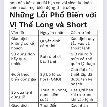
hơn đến kết quả dài hạn so với việc dự đoán
chính xác mọi biến động thị trường.
Những Lỗi Phổ Biến với
Vị Thế Long và Short
Vấn đề
Nguyên nhân
Cách tránh
Giao dịch
Xác định quy
Quyết định
không có kế
tắc vào và
cảm tính
hoạch
thoát lệnh
Sử dụng đòn
Giữ rủi ro ở
Rủi ro phơi
bẩy quá
mức có thể
bày tăng
nhiều
quản lý được
Chờ đợi các
Đuổi theo
Sợ bỏ lỡ cơ
thiết lập đã
biến động giá
hội (FOMO)
được lên kế
hoạch
Thua lỗ không
Đặt giới hạn
Bỏ qua lệnh
được kiểm
rủi ro trước
dừng lỗ
soát
khi vào lệnh
Giao dịch
Thời điểm
Xác nhận