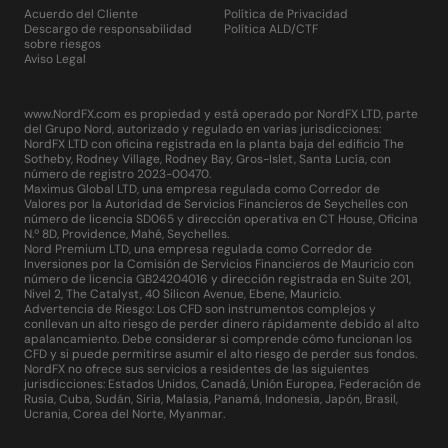
Acuerdo del Cliente
Política de Privacidad
Descargo de responsabilidad
Política ALD/CTF
sobre riesgos
Aviso Legal
www.NordFX.com es propiedad y está operado por NordFX LTD, parte
del Grupo Nord, autorizado y regulado en varias jurisdicciones:
NordFX LTD con oficina registrada en la planta baja del edificio The
Sotheby, Rodney Village, Rodney Bay, Gros-Islet, Santa Lucía, con
número de registro 2023-00470.
Maximus Global LTD, una empresa regulada como Corredor de
Valores por la Autoridad de Servicios Financieros de Seychelles con
número de licencia SD065 y dirección operativa en CT House, Oficina
N.º 8D, Providence, Mahé, Seychelles.
Nord Premium LTD, una empresa regulada como Corredor de
Inversiones por la Comisión de Servicios Financieros de Mauricio con
número de licencia GB24204016 y dirección registrada en Suite 201,
Nivel 2, The Catalyst, 40 Silicon Avenue, Ebene, Mauricio.
Advertencia de Riesgo: Los CFD son instrumentos complejos y
conllevan un alto riesgo de perder dinero rápidamente debido al alto
apalancamiento. Debe considerar si comprende cómo funcionan los
CFD y si puede permitirse asumir el alto riesgo de perder sus fondos.
NordFX no ofrece sus servicios a residentes de las siguientes
jurisdicciones: Estados Unidos, Canadá, Unión Europea, Federación de
Rusia, Cuba, Sudán, Siria, Malasia, Panamá, Indonesia, Japón, Brasil,
Ucrania, Corea del Norte, Myanmar.