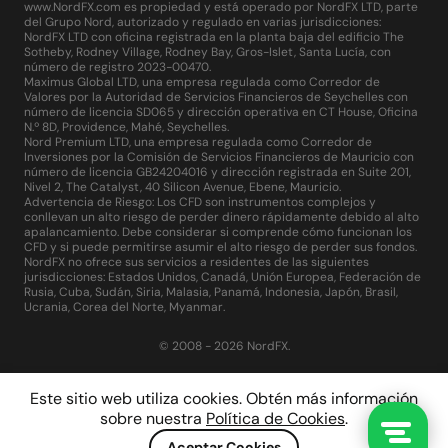
www.NordFX.com es propiedad y está operado por NordFX LTD, parte
del Grupo Nord, autorizado y regulado en varias jurisdicciones:
NordFX LTD con oficina registrada en la planta baja del edificio The
Sotheby, Rodney Village, Rodney Bay, Gros-Islet, Santa Lucía, con
número de registro 2023-00470.
Maximus Global LTD, una empresa regulada como Corredor de
Valores por la Autoridad de Servicios Financieros de Seychelles con
número de licencia SD065 y dirección operativa en CT House, Oficina
N.º 8D, Providence, Mahé, Seychelles.
Nord Premium LTD, una empresa regulada como Corredor de
Inversiones por la Comisión de Servicios Financieros de Mauricio con
número de licencia GB24204016 y dirección registrada en Suite 201,
Nivel 2, The Catalyst, 40 Silicon Avenue, Ebene, Mauricio.
Advertencia de Riesgo: Los CFD son instrumentos complejos y
conllevan un alto riesgo de perder dinero rápidamente debido al alto
apalancamiento. Debe considerar si comprende cómo funcionan los
CFD y si puede permitirse asumir el alto riesgo de perder sus fondos.
NordFX no ofrece sus servicios a residentes de las siguientes
jurisdicciones: Estados Unidos, Canadá, Unión Europea, Federación de
Rusia, Cuba, Sudán, Siria, Malasia, Panamá, Indonesia, Japón, Brasil,
Ucrania, Corea del Norte, Myanmar.
© 2008 - 2026 NordFX.
Este sitio web utiliza cookies. Obtén más información
sobre nuestra
Política de Cookies
.
Aceptar Cookies