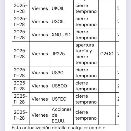
2025-
cierre
Viernes
UKOIL
20:30
11-28
temprano
2025-
cierre
Viernes
USOIL
20:30
11-28
temprano
2025-
cierre
Viernes
XNGUSD
20:30
11-28
temprano
apertura
2025-
tardía y
Viernes
JP225
02:00
20:15
11-28
cierre
temprano
2025-
cierre
Viernes
US30
20:15
11-28
temprano
2025-
cierre
Viernes
US500
20:15
11-28
temprano
2025-
cierre
Viernes
USTEC
20:15
11-28
temprano
Acciones
2025-
cierre
Viernes
de
20:30
11-28
temprano
EE.UU.
Esta actualización detalla cualquier cambio