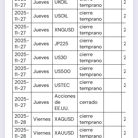
Jueves
UKOIL
20:15
11-27
temprano
2025-
cierre
Jueves
USOIL
20:15
11-27
temprano
2025-
cierre
Jueves
XNGUSD
20:15
11-27
temprano
2025-
cierre
Jueves
JP225
20:00
11-27
temprano
2025-
cierre
Jueves
US30
20:00
11-27
temprano
2025-
cierre
Jueves
US500
20:00
11-27
temprano
2025-
cierre
Jueves
USTEC
20:00
11-27
temprano
Acciones
2025-
Jueves
de
cerrado
11-27
EE.UU.
2025-
cierre
Viernes
XAGUSD
20:30
11-28
temprano
2025-
cierre
Viernes
XAUUSD
20:30
11-28
temprano