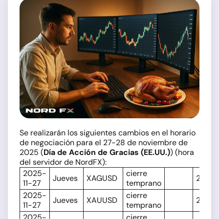
Se realizarán los siguientes cambios en el horario
de negociación para el 27-28 de noviembre de
2025 (
Día de Acción de Gracias (EE.UU.)
) (hora
del servidor de NordFX):
2025-
cierre
Jueves
XAGUSD
20:15
11-27
temprano
2025-
cierre
Jueves
XAUUSD
20:15
11-27
temprano
2025-
cierre