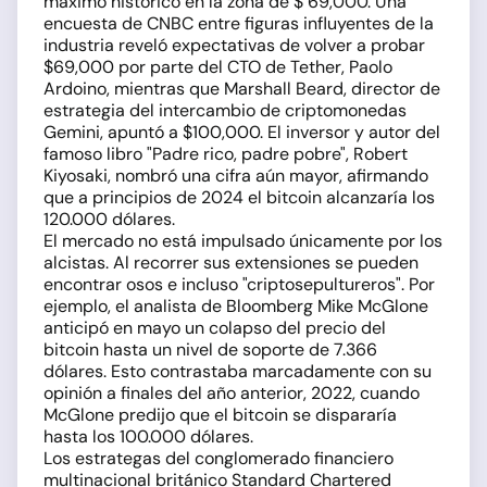
máximo histórico en la zona de $ 69,000. Una
encuesta de CNBC entre figuras influyentes de la
industria reveló expectativas de volver a probar
$69,000 por parte del CTO de Tether, Paolo
Ardoino, mientras que Marshall Beard, director de
estrategia del intercambio de criptomonedas
Gemini, apuntó a $100,000. El inversor y autor del
famoso libro "Padre rico, padre pobre", Robert
Kiyosaki, nombró una cifra aún mayor, afirmando
que a principios de 2024 el bitcoin alcanzaría los
120.000 dólares.
El mercado no está impulsado únicamente por los
alcistas. Al recorrer sus extensiones se pueden
encontrar osos e incluso "criptosepultureros". Por
ejemplo, el analista de Bloomberg Mike McGlone
anticipó en mayo un colapso del precio del
bitcoin hasta un nivel de soporte de 7.366
dólares. Esto contrastaba marcadamente con su
opinión a finales del año anterior, 2022, cuando
McGlone predijo que el bitcoin se dispararía
hasta los 100.000 dólares.
Los estrategas del conglomerado financiero
multinacional británico Standard Chartered