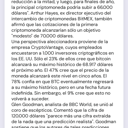
reducción a la mitad, y luego, para finales de año,
la principal criptomoneda podría subir a 66.000
dólares". Arthur Hayes, ex director ejecutivo del
intercambio de criptomonedas BitMEX, también
afirmó que las cotizaciones de la primera
criptomoneda alcanzarían sólo un objetivo
"modesto" de 70.000 dólares.
Una perspectiva aleccionadora proviene de la
empresa CryptoVantage, cuyos empleados
encuestaron a 1.000 inversores criptográficos en
los EE. UU. Sólo el 23% de ellos cree que bitcoin
alcanzará su máximo histórico de 68.917 dólares
el próximo año. El 47% cree que el precio de la
moneda alcanzará este nivel en cinco años. El
78% confía en que BTC eventualmente regresará
a su máximo histórico, pero en una fecha futura
indefinida. Sin embargo, el 9% cree que esto no
volverá a suceder.
Glen Goodman, analista de BBC World, se unió al
coro de escépticos. Comentó que la cifra de
120.000 dólares "parece más una cifra extraída
de la nada que una predicción realista". Goodman
sostiene que los autores de tales predicciones