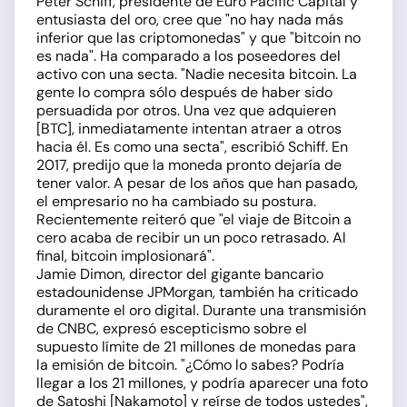
Peter Schiff, presidente de Euro Pacific Capital y
entusiasta del oro, cree que "no hay nada más
inferior que las criptomonedas" y que "bitcoin no
es nada". Ha comparado a los poseedores del
activo con una secta. "Nadie necesita bitcoin. La
gente lo compra sólo después de haber sido
persuadida por otros. Una vez que adquieren
[BTC], inmediatamente intentan atraer a otros
hacia él. Es como una secta", escribió Schiff. En
2017, predijo que la moneda pronto dejaría de
tener valor. A pesar de los años que han pasado,
el empresario no ha cambiado su postura.
Recientemente reiteró que "el viaje de Bitcoin a
cero acaba de recibir un un poco retrasado. Al
final, bitcoin implosionará".
Jamie Dimon, director del gigante bancario
estadounidense JPMorgan, también ha criticado
duramente el oro digital. Durante una transmisión
de CNBC, expresó escepticismo sobre el
supuesto límite de 21 millones de monedas para
la emisión de bitcoin. "¿Cómo lo sabes? Podría
llegar a los 21 millones, y podría aparecer una foto
de Satoshi [Nakamoto] y reírse de todos ustedes",