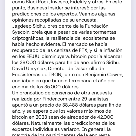
como BlackRock, Invesco, Fidelity y otros. En este
punto, Business Insider se interesó por las
predicciones de los expertos. Veamos algunas
opiniones recopiladas de su encuesta.
Jagdeep Sidhu, presidente de la Fundación
Syscoin, creía que a pesar de varias tormentas
criptográficas, la resiliencia del ecosistema se
había hecho evidente. El mercado se había
recuperado de las cenizas de FTX, y si la inflación
en los EE.UU. disminuyera, bitcoin podría alcanzar
los 38.000 dólares para fin de año, afirmó Sidhu.
David Uhryniak, Director de Desarrollo de
Ecosistemas de TRON, junto con Benjamin Cowen,
confiaban en que bitcoin terminaría el año por
encima de los 35.000 dólares.
Un pronóstico de consenso de otra encuesta
realizada por Finder.com entre 29 analistas
apuntó a un precio de 38.488 dólares para fin de
año, y se espera que los valores máximos de
bitcoin en 2023 sean de alrededor de 42.000
dólares. Naturalmente, las predicciones de los
expertos individuales variaron. En general, la
mayoría de los participantes de la encuesta