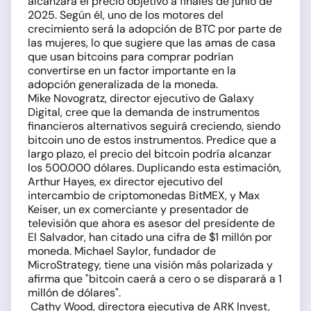
alcanzará el precio objetivo a finales de junio de
2025. Según él, uno de los motores del
crecimiento será la adopción de BTC por parte de
las mujeres, lo que sugiere que las amas de casa
que usan bitcoins para comprar podrían
convertirse en un factor importante en la
adopción generalizada de la moneda.
Mike Novogratz, director ejecutivo de Galaxy
Digital, cree que la demanda de instrumentos
financieros alternativos seguirá creciendo, siendo
bitcoin uno de estos instrumentos. Predice que a
largo plazo, el precio del bitcoin podría alcanzar
los 500.000 dólares. Duplicando esta estimación,
Arthur Hayes, ex director ejecutivo del
intercambio de criptomonedas BitMEX, y Max
Keiser, un ex comerciante y presentador de
televisión que ahora es asesor del presidente de
El Salvador, han citado una cifra de $1 millón por
moneda. Michael Saylor, fundador de
MicroStrategy, tiene una visión más polarizada y
afirma que "bitcoin caerá a cero o se disparará a 1
millón de dólares".
Cathy Wood, directora ejecutiva de ARK Invest,