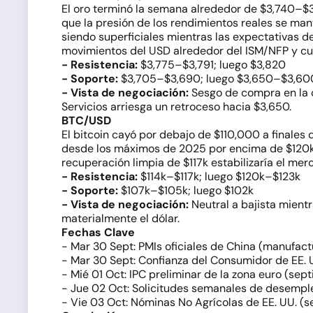
El oro terminó la semana alrededor de $3,740–$
que la presión de los rendimientos reales se mant
siendo superficiales mientras las expectativas de
movimientos del USD alrededor del ISM/NFP y cual
- Resistencia:
$3,775–$3,791; luego $3,820
- Soporte:
$3,705–$3,690; luego $3,650–$3,60
- Vista de negociación:
Sesgo de compra en la 
Servicios arriesga un retroceso hacia $3,650.
BTC/USD
El bitcoin cayó por debajo de $110,000 a finales
desde los máximos de 2025 por encima de $120k. 
recuperación limpia de $117k estabilizaría el me
- Resistencia:
$114k–$117k; luego $120k–$123k
- Soporte:
$107k–$105k; luego $102k
- Vista de negociación:
Neutral a bajista mient
materialmente el dólar.
Fechas Clave
- Mar 30 Sept: PMIs oficiales de China (manufac
- Mar 30 Sept: Confianza del Consumidor de EE. 
- Mié 01 Oct: IPC preliminar de la zona euro (se
- Jue 02 Oct: Solicitudes semanales de desempleo
- Vie 03 Oct: Nóminas No Agrícolas de EE. UU. (s