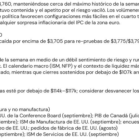
3,760, manteniéndose cerca del máximo histórico de la sema
uvo contenida y el apetito por el riesgo vaciló. Los volúmene
 política favorecen configuraciones más fáciles en el cuarto t
quier sorpresa inflacionaria del IPC de la zona euro.
0
caída por encima de $3,705 para re-pruebas de $3,775/$3,79
 de la semana en medio de un débil sentimiento de riesgo y 
El calendario macro (ISM, NFP) y el contexto de liquidez má
rcado, mientras que cierres sostenidos por debajo de $107k ar
ras esté por debajo de $114k–$117k; considerar desvanecer lo
tura y no manufactura)
UU. de la Conference Board (septiembre); PIB de Canadá (juli
ptiembre); ISM de Manufactura de EE. UU. (septiembre); encu
 de EE. UU.; pedidos de fábrica de EE. UU. (agosto)
eptiembre); ISM de Servicios de EE. UU. (septiembre)