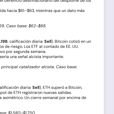
l beneficio desinflacionario del desplome de los
caída hacia $61–$63, mientras que un dato más
$69. Caso base: $62–$68.
.198
; calificación diaria:
Sell
). Bitcoin cotizó en un
s de riesgo. Los ETF al contado de EE. UU.
ntuvo por segunda semana.
sería una señal alcista importante.
principal catalizador alcista. Caso base:
calificación diaria:
Sell
). ETH superó a Bitcoin,
ot de ETH registraron nuevas salidas.
ás asimétrico. Un cierre semanal por encima de
ase: $1.580–$1.750.