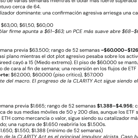
o de varias semanas mientras el dólar más fuerte superaba e
ntuvo cerca de 64.
talizador dominante: una confirmación agresiva arriesga una 
$63,00, $61,50, $60,00
 dólar firme apunta a $61–$63; un PCE más suave abre $68–
semana previa $63.500; rango de 52 semanas
~$60.000–$126
i plano mientras el dot plot agresivo pesaba sobre los activo
& Greed cayó a 15 (Miedo extremo). El piso de $60.000 se ma
 de cara al fin de semana; una reversión en los flujos de ETF 
rte:
$62.000, $60.000 (piso crítico), $57.000
e del macro. El progreso de la CLARITY Act sigue siendo el 
semana previa $1.665; rango de 52 semanas
$1.388–$4.956
; 
a de sus medias móviles de 50 y 200 días, aunque los ETF sp
de ETH como mercancía o valor, sigue siendo su catalizador m
do; una ruptura de $1.650 reabriría los $1.500s.
1.650, $1.550, $1.388 (mínimo de 52 semanas)
o de la CLARITY Act es el principal impulsor alcista. Caso b