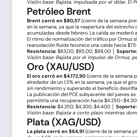
Visión base: Bajista, impulsada por el dólar. El
Petróleo Brent
Brent cerró en $80,57
(cierre de la semana pre
en la semana, ya que la reapertura del estrecho 
acumuladas desde febrero. La caída se moderó al
El ritmo de normalización del tráfico por Ormuz s
reanudación fluida favorece una caída hacia $75
Resistencia:
$83,00, $85,00, $88,00 │
Soporte
Visión base: Bajista por el impulso de Ormuz, 
Oro (XAU/USD)
El oro cerró en $4.172,90
(cierre de la semana 
alrededor de un 1,5% en la semana, ya que el gir
sin rendimiento y superando el beneficio desinfl
La publicación del PCE subyacente del jueves es 
permitiría una recuperación hacia $4.250–$4.300
Resistencia:
$4.250, $4.300, $4.400 │
Soporte:
Visión base: Bajista a corto plazo mientras dom
Plata (XAG/USD)
La plata cerró en $64,91
(cierre de la semana p