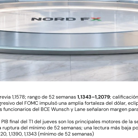
revia 1,1578; rango de 52 semanas
1,1343–1,2079
; calificació
agresivo del FOMC impulsó una amplia fortaleza del dólar, ecl
Los funcionarios del BCE Wunsch y Lane señalaron margen para
 PIB final del T1 del jueves son los principales motores de la
a ruptura del mínimo de 52 semanas; una lectura más baja pod
420, 1,1390, 1,1343 (mínimo de 52 semanas)