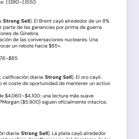
e: 1,1390–1,1550.
a:
Strong Sell
). El Brent cayó alrededor de un 8%
or parte de las ganancias por prima de guerra
iones de Ginebra.
amación de las conversaciones nucleares. Una
vocar un rebote hacia $85+.
$76–$85.
; calificación diaria:
Strong Sell
). El oro cayó
ndo el coste de oportunidad de mantener un activo
a de $4.060–$4.100; una lectura más suave
PMorgan ($5.900) siguen oficialmente intactos.
ión diaria:
Strong Sell
). La plata cayó alrededor