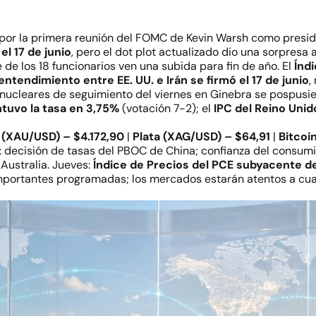
 por la primera reunión del FOMC de Kevin Warsh como presid
l 17 de junio
, pero el dot plot actualizado dio una sorpresa
de los 18 funcionarios ven una subida para fin de año. El
Índ
tendimiento entre EE. UU. e Irán se firmó el 17 de junio
,
 nucleares de seguimiento del viernes en Ginebra se pospusie
tuvo la tasa en 3,75%
(votación 7-2); el
IPC del Reino Uni
 (XAU/USD) – $4.172,90
|
Plata (XAG/USD) – $64,91
|
Bitcoi
 decisión de tasas del PBOC de China; confianza del consumi
 Australia. Jueves:
Índice de Precios del PCE subyacente de
 importantes programadas; los mercados estarán atentos a cu