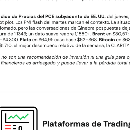
ndice de Precios del PCE subyacente de EE. UU.
del jueves
ot plot. Los PMI flash del martes marcan el contexto. La situ
splomado, pero las conversaciones de Ginebra pospuestas deja
ura de 1,1343; un dato suave reabre 1,1550+.
Brent
en $80,57: 
0–$4.300.
Plata
en $64,91: caso base $62–$68.
Bitcoin
en $63
$1.710: el mejor desempeño relativo de la semana; la CLARITY 
 no son una recomendación de inversión ni una guía para o
financieros es arriesgado y puede llevar a la pérdida total
Plataformas de Tradin