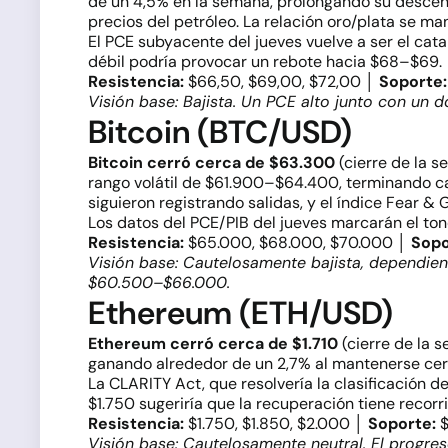
de un 4,5% en la semana, prolongando su descens
precios del petróleo. La relación oro/plata se ma
El PCE subyacente del jueves vuelve a ser el ca
débil podría provocar un rebote hacia $68–$69.
Resistencia:
$66,50, $69,00, $72,00 │
Soporte:
Visión base: Bajista. Un PCE alto junto con un
Bitcoin (BTC/USD)
Bitcoin cerró cerca de $63.300
(cierre de la 
rango volátil de $61.900–$64.400, terminando cas
siguieron registrando salidas, y el índice Fear 
Los datos del PCE/PIB del jueves marcarán el tono
Resistencia:
$65.000, $68.000, $70.000 │
Sopo
Visión base: Cautelosamente bajista, dependient
$60.500–$66.000.
Ethereum (ETH/USD)
Ethereum cerró cerca de $1.710
(cierre de la 
ganando alrededor de un 2,7% al mantenerse cerc
La CLARITY Act, que resolvería la clasificación 
$1.750 sugeriría que la recuperación tiene recorri
Resistencia:
$1.750, $1.850, $2.000 │
Soporte:
$
Visión base: Cautelosamente neutral. El progres