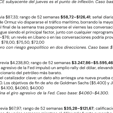
 PCE subyacente del jueves es el punto de inflexión. Caso bas
via $87,33; rango de 52 semanas
$58,72–$126,41
; señal diari
de Ormuz vio dispararse el tráfico marítimo, borrando la may
 final de la semana tras posponerse el viernes las conversac
igue siendo el principal factor, junto con cualquier reprogr
–$76; un revés en Líbano o en las conversaciones podría pro
:
$78,00, $75,50, $72,00
pero con riesgo geopolítico en dos direcciones. Caso base: 
previa $4.238,80; rango de 52 semanas
$3.247,86–$5.595,46
o agresivo de la Fed impulsó un amplio rally del dólar, eleva
acionario del petróleo más barato.
el catalizador clave: un dato alto arriesga una nueva prueb
. Los objetivos de fin de año de Goldman Sachs ($5.400) y J
$4.100, $4.060, $4.000
ina el giro agresivo de la Fed. Caso base: $4.060–$4.300.
revia $67,97; rango de 52 semanas
$35,28–$121,67
; calificac