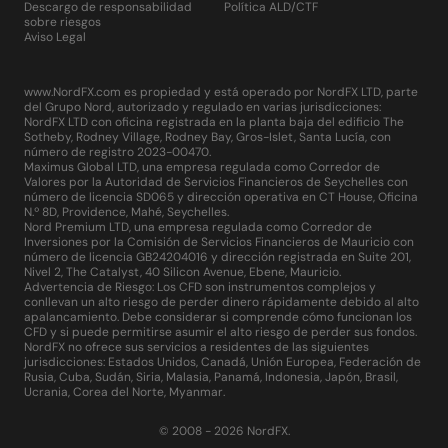
Descargo de responsabilidad
Política ALD/CTF
sobre riesgos
Aviso Legal
www.NordFX.com es propiedad y está operado por NordFX LTD, parte
del Grupo Nord, autorizado y regulado en varias jurisdicciones:
NordFX LTD con oficina registrada en la planta baja del edificio The
Sotheby, Rodney Village, Rodney Bay, Gros-Islet, Santa Lucía, con
número de registro 2023-00470.
Maximus Global LTD, una empresa regulada como Corredor de
Valores por la Autoridad de Servicios Financieros de Seychelles con
número de licencia SD065 y dirección operativa en CT House, Oficina
N.º 8D, Providence, Mahé, Seychelles.
Nord Premium LTD, una empresa regulada como Corredor de
Inversiones por la Comisión de Servicios Financieros de Mauricio con
número de licencia GB24204016 y dirección registrada en Suite 201,
Nivel 2, The Catalyst, 40 Silicon Avenue, Ebene, Mauricio.
Advertencia de Riesgo: Los CFD son instrumentos complejos y
conllevan un alto riesgo de perder dinero rápidamente debido al alto
apalancamiento. Debe considerar si comprende cómo funcionan los
CFD y si puede permitirse asumir el alto riesgo de perder sus fondos.
NordFX no ofrece sus servicios a residentes de las siguientes
jurisdicciones: Estados Unidos, Canadá, Unión Europea, Federación de
Rusia, Cuba, Sudán, Siria, Malasia, Panamá, Indonesia, Japón, Brasil,
Ucrania, Corea del Norte, Myanmar.
© 2008 - 2026 NordFX.