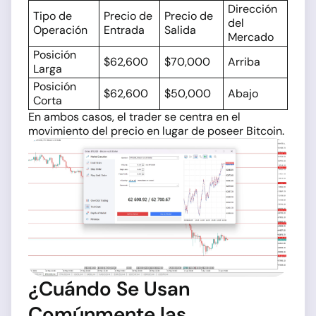
Dirección
Tipo de
Precio de
Precio de
del
Operación
Entrada
Salida
Mercado
Posición
$62,600
$70,000
Arriba
Larga
Posición
$62,600
$50,000
Abajo
Corta
En ambos casos, el trader se centra en el
movimiento del precio en lugar de poseer Bitcoin.
¿Cuándo Se Usan
Comúnmente las