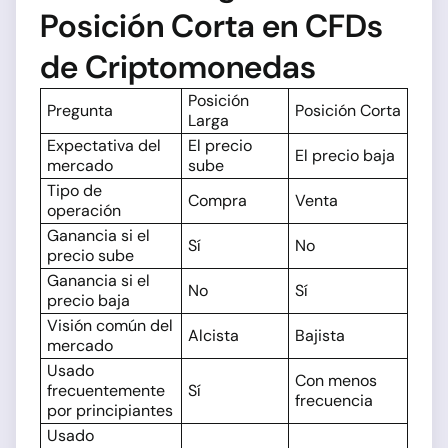
Posición Corta en CFDs
de Criptomonedas
Posición
Pregunta
Posición Corta
Larga
Expectativa del
El precio
El precio baja
mercado
sube
Tipo de
Compra
Venta
operación
Ganancia si el
Sí
No
precio sube
Ganancia si el
No
Sí
precio baja
Visión común del
Alcista
Bajista
mercado
Usado
Con menos
frecuentemente
Sí
frecuencia
por principiantes
Usado