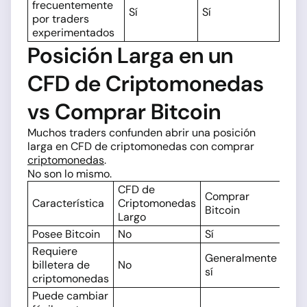
frecuentemente
Sí
Sí
por traders
experimentados
Posición Larga en un
CFD de Criptomonedas
vs Comprar Bitcoin
Muchos traders confunden abrir una posición
larga en CFD de criptomonedas con comprar
criptomonedas
.
No son lo mismo.
CFD de
Comprar
Característica
Criptomonedas
Bitcoin
Largo
Posee Bitcoin
No
Sí
Requiere
Generalmente
billetera de
No
sí
criptomonedas
Puede cambiar