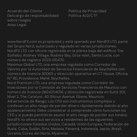
Acuerdo del Cliente
Política de Privacidad
Descargo de responsabilidad
Política ALD/CTF
sobre riesgos
Aviso Legal
www.NordFX.com es propiedad y está operado por NordFX LTD, parte
del Grupo Nord, autorizado y regulado en varias jurisdicciones:
NordFX LTD con oficina registrada en la planta baja del edificio The
Sotheby, Rodney Village, Rodney Bay, Gros-Islet, Santa Lucía, con
número de registro 2023-00470.
Maximus Global LTD, una empresa regulada como Corredor de
Valores por la Autoridad de Servicios Financieros de Seychelles con
número de licencia SD065 y dirección operativa en CT House, Oficina
N.º 8D, Providence, Mahé, Seychelles.
Nord Premium LTD, una empresa regulada como Corredor de
Inversiones por la Comisión de Servicios Financieros de Mauricio con
número de licencia GB24204016 y dirección registrada en Suite 201,
Nivel 2, The Catalyst, 40 Silicon Avenue, Ebene, Mauricio.
Advertencia de Riesgo: Los CFD son instrumentos complejos y
conllevan un alto riesgo de perder dinero rápidamente debido al alto
apalancamiento. Debe considerar si comprende cómo funcionan los
CFD y si puede permitirse asumir el alto riesgo de perder sus fondos.
NordFX no ofrece sus servicios a residentes de las siguientes
jurisdicciones: Estados Unidos, Canadá, Unión Europea, Federación de
Rusia, Cuba, Sudán, Siria, Malasia, Panamá, Indonesia, Japón, Brasil,
Ucrania, Corea del Norte, Myanmar.